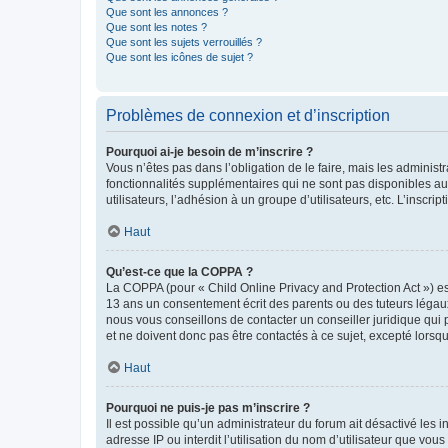
Que sont les annonces ?
Que sont les notes ?
Que sont les sujets verrouillés ?
Que sont les icônes de sujet ?
Problèmes de connexion et d’inscription
Pourquoi ai-je besoin de m’inscrire ?
Vous n’êtes pas dans l’obligation de le faire, mais les adminis
fonctionnalités supplémentaires qui ne sont pas disponibles aux 
utilisateurs, l’adhésion à un groupe d’utilisateurs, etc. L’insc
Haut
Qu’est-ce que la COPPA ?
La COPPA (pour « Child Online Privacy and Protection Act ») es
13 ans un consentement écrit des parents ou des tuteurs légaux
nous vous conseillons de contacter un conseiller juridique qui
et ne doivent donc pas être contactés à ce sujet, excepté lorsq
Haut
Pourquoi ne puis-je pas m’inscrire ?
Il est possible qu’un administrateur du forum ait désactivé les 
adresse IP ou interdit l’utilisation du nom d’utilisateur que vou