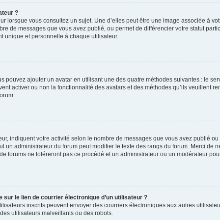
ateur ?
ur lorsque vous consultez un sujet. Une d’elles peut être une image associée à vo
mbre de messages que vous avez publié, ou permet de différencier votre statut parti
 unique et personnelle à chaque utilisateur.
ous pouvez ajouter un avatar en utilisant une des quatre méthodes suivantes : le serv
ent activer ou non la fonctionnalité des avatars et des méthodes qu’ils veuillent ren
forum.
ur, indiquent votre activité selon le nombre de messages que vous avez publié ou id
eul un administrateur du forum peut modifier le texte des rangs du forum. Merci de 
de forums ne toléreront pas ce procédé et un administrateur ou un modérateur pou
ur le lien de courrier électronique d’un utilisateur ?
s utilisateurs inscrits peuvent envoyer des courriers électroniques aux autres utili
es utilisateurs malveillants ou des robots.