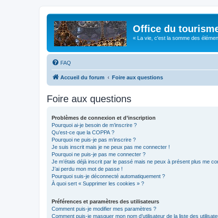
Office du tourism
« La vie, c'est la somme des éléments 
FAQ
Accueil du forum
Foire aux questions
Foire aux questions
Problèmes de connexion et d’inscription
Pourquoi ai-je besoin de m’inscrire ?
Qu’est-ce que la COPPA ?
Pourquoi ne puis-je pas m’inscrire ?
Je suis inscrit mais je ne peux pas me connecter !
Pourquoi ne puis-je pas me connecter ?
Je m’étais déjà inscrit par le passé mais ne peux à présent plus me co
J’ai perdu mon mot de passe !
Pourquoi suis-je déconnecté automatiquement ?
À quoi sert « Supprimer les cookies » ?
Préférences et paramètres des utilisateurs
Comment puis-je modifier mes paramètres ?
Comment puis-je masquer mon nom d’utilisateur de la liste des utilisate