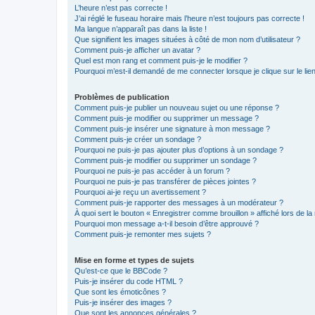
L’heure n’est pas correcte !
J’ai réglé le fuseau horaire mais l’heure n’est toujours pas correcte !
Ma langue n’apparaît pas dans la liste !
Que signifient les images situées à côté de mon nom d’utilisateur ?
Comment puis-je afficher un avatar ?
Quel est mon rang et comment puis-je le modifier ?
Pourquoi m’est-il demandé de me connecter lorsque je clique sur le lien 
Problèmes de publication
Comment puis-je publier un nouveau sujet ou une réponse ?
Comment puis-je modifier ou supprimer un message ?
Comment puis-je insérer une signature à mon message ?
Comment puis-je créer un sondage ?
Pourquoi ne puis-je pas ajouter plus d’options à un sondage ?
Comment puis-je modifier ou supprimer un sondage ?
Pourquoi ne puis-je pas accéder à un forum ?
Pourquoi ne puis-je pas transférer de pièces jointes ?
Pourquoi ai-je reçu un avertissement ?
Comment puis-je rapporter des messages à un modérateur ?
À quoi sert le bouton « Enregistrer comme brouillon » affiché lors de la 
Pourquoi mon message a-t-il besoin d’être approuvé ?
Comment puis-je remonter mes sujets ?
Mise en forme et types de sujets
Qu’est-ce que le BBCode ?
Puis-je insérer du code HTML ?
Que sont les émoticônes ?
Puis-je insérer des images ?
Que sont les annonces générales ?