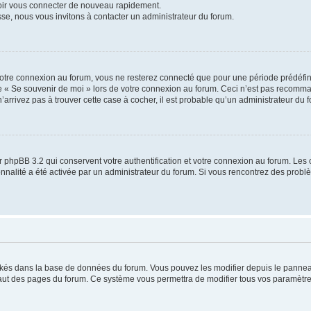
voir vous connecter de nouveau rapidement.
sse, nous vous invitons à contacter un administrateur du forum.
otre connexion au forum, vous ne resterez connecté que pour une période prédéfinie
se « Se souvenir de moi » lors de votre connexion au forum. Ceci n’est pas recomm
’arrivez pas à trouver cette case à cocher, il est probable qu’un administrateur du fo
 phpBB 3.2 qui conservent votre authentification et votre connexion au forum. Les 
tionnalité a été activée par un administrateur du forum. Si vous rencontrez des pro
ockés dans la base de données du forum. Vous pouvez les modifier depuis le panneau 
haut des pages du forum. Ce système vous permettra de modifier tous vos paramètre