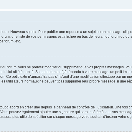
outon « Nouveau sujet ». Pour publier une réponse à un sujet ou un message, cliqu
 forum, une liste de vos permissions est affichée en bas de l’écran du forum ou du
ce forum, etc.
r du forum, vous ne pouvez modifier ou supprimer que vos propres messages. Vou
 initial ait été publié. Si quelqu’un a déjà répondu à votre message, un petit text
ion. Ce petit texte n’apparaîtra pas s’il s’agit d’une modification effectuée par un 
ue les utilisateurs normaux ne peuvent pas supprimer leur propre message si une ré
ut d’abord en créer une depuis le panneau de contrôle de l’utilisateur. Une fois c
ure. Vous pouvez également ajouter une signature qui sera insérée à tous vos mess
 vous sera plus utile de spécifier sur chaque message votre souhait d’insérer votre si