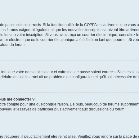
t de passe soient corrects. Si la fonctionnalité de la COPPA est activée et que vous 
ains forums exigeront également que les nouvelles inscriptions doivent être activée
te lors de votre inscription. Si vous aviez reçu un courrier électronique, consultez l
r électronique ou le courrier électronique a été filtré en tant que pourriel. Si vo
rateur du forum.
out que votre nom d’utilisateur et votre mot de passe soient corrects. Si tel est le
iétaire du site internet ait un problème de configuration et qu’il soit nécessaire de l
 plus me connecter ?!
votre compte pour une quelconque raison. De plus, beaucoup de forums suppriment pér
 nouveau et essayez de participer plus activement aux discussions du forum.
 récupéré, il peut facilement être réinitialisé. Veuillez vous rendre sur la page de