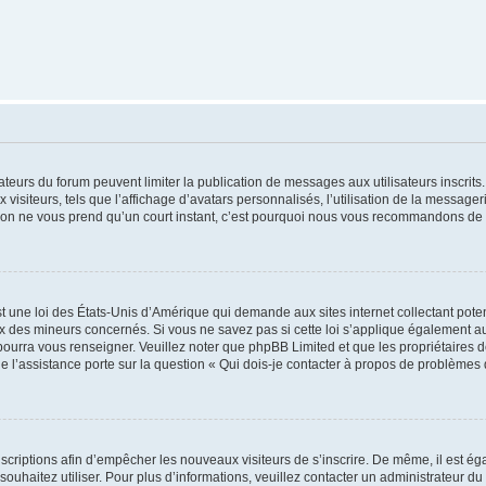
trateurs du forum peuvent limiter la publication de messages aux utilisateurs inscri
visiteurs, tels que l’affichage d’avatars personnalisés, l’utilisation de la messager
ription ne vous prend qu’un court instant, c’est pourquoi nous vous recommandons de l
t une loi des États-Unis d’Amérique qui demande aux sites internet collectant pot
 des mineurs concernés. Si vous ne savez pas si cette loi s’applique également au
 pourra vous renseigner. Veuillez noter que phpBB Limited et que les propriétaires
ue l’assistance porte sur la question « Qui dois-je contacter à propos de problèmes 
inscriptions afin d’empêcher les nouveaux visiteurs de s’inscrire. De même, il est é
s souhaitez utiliser. Pour plus d’informations, veuillez contacter un administrateur du