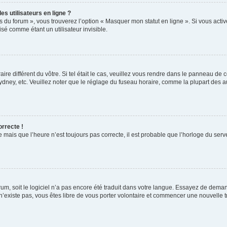
s utilisateurs en ligne ?
s du forum », vous trouverez l’option « Masquer mon statut en ligne ». Si vous activ
é comme étant un utilisateur invisible.
aire différent du vôtre. Si tel était le cas, veuillez vous rendre dans le panneau de co
ey, etc. Veuillez noter que le réglage du fuseau horaire, comme la plupart des autr
orrecte !
 mais que l’heure n’est toujours pas correcte, il est probable que l’horloge du serve
orum, soit le logiciel n’a pas encore été traduit dans votre langue. Essayez de deman
 n’existe pas, vous êtes libre de vous porter volontaire et commencer une nouvelle t