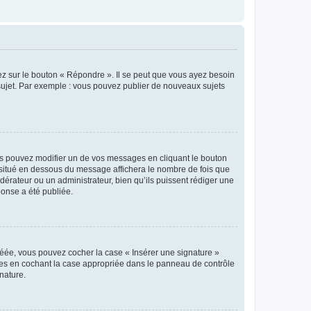
ez sur le bouton « Répondre ». Il se peut que vous ayez besoin
 sujet. Par exemple : vous pouvez publier de nouveaux sujets
s pouvez modifier un de vos messages en cliquant le bouton
e situé en dessous du message affichera le nombre de fois que
modérateur ou un administrateur, bien qu’ils puissent rédiger une
ponse a été publiée.
réée, vous pouvez cocher la case « Insérer une signature »
ages en cochant la case appropriée dans le panneau de contrôle
gnature.