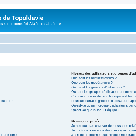
e de Topoldavie
sur un corps fini. À la fin, ça fait zéro. »
Niveaux des utilisateurs et groupes d’uti
Que sont les administrateurs ?
Que sont les modérateurs ?
Que sont les groupes d’utilisateurs ?
Où sont les groupes d’utilisateurs et commen
Comment puis-je devenir le responsable d’un
nnecter ?!
Pourquoi certains groupes d’utilisateurs app
Qu’est-ce qu’un « groupe d’utilisateurs par 
Qu’est-ce que le lien « L’équipe » ?
Messagerie privée
Je ne peux pas envoyer de messages privé
Je continue à recevoir des messages privés 
urs en ligne ?
J’ai reçu un courrier électronique indésirabl