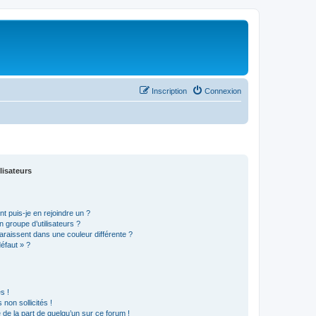
Inscription
Connexion
lisateurs
t puis-je en rejoindre un ?
 groupe d’utilisateurs ?
araissent dans une couleur différente ?
défaut » ?
s !
non sollicités !
e de la part de quelqu’un sur ce forum !