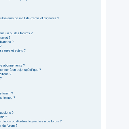
lisateurs de ma liste d’amis et d’ignorés ?
ans un ou des forums ?
sultat ?
blanche ?!
?
ssages et sujets ?
t les abonnements ?
onner à un sujet spécifique ?
ifique ?
 ?
ce forum ?
s jointes ?
cussions ?
ible ?
 d’abus ou d’ordres légaux liés à ce forum ?
r du forum ?