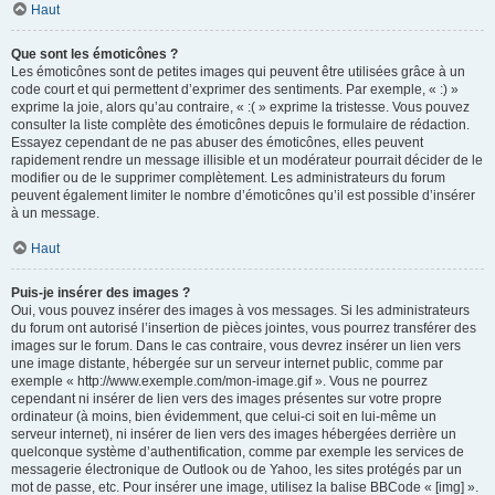
Haut
Que sont les émoticônes ?
Les émoticônes sont de petites images qui peuvent être utilisées grâce à un
code court et qui permettent d’exprimer des sentiments. Par exemple, « :) »
exprime la joie, alors qu’au contraire, « :( » exprime la tristesse. Vous pouvez
consulter la liste complète des émoticônes depuis le formulaire de rédaction.
Essayez cependant de ne pas abuser des émoticônes, elles peuvent
rapidement rendre un message illisible et un modérateur pourrait décider de le
modifier ou de le supprimer complètement. Les administrateurs du forum
peuvent également limiter le nombre d’émoticônes qu’il est possible d’insérer
à un message.
Haut
Puis-je insérer des images ?
Oui, vous pouvez insérer des images à vos messages. Si les administrateurs
du forum ont autorisé l’insertion de pièces jointes, vous pourrez transférer des
images sur le forum. Dans le cas contraire, vous devrez insérer un lien vers
une image distante, hébergée sur un serveur internet public, comme par
exemple « http://www.exemple.com/mon-image.gif ». Vous ne pourrez
cependant ni insérer de lien vers des images présentes sur votre propre
ordinateur (à moins, bien évidemment, que celui-ci soit en lui-même un
serveur internet), ni insérer de lien vers des images hébergées derrière un
quelconque système d’authentification, comme par exemple les services de
messagerie électronique de Outlook ou de Yahoo, les sites protégés par un
mot de passe, etc. Pour insérer une image, utilisez la balise BBCode « [img] ».