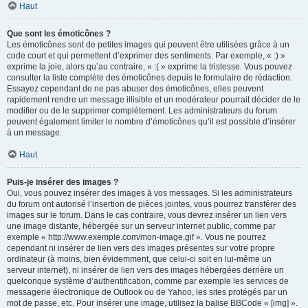
Haut
Que sont les émoticônes ?
Les émoticônes sont de petites images qui peuvent être utilisées grâce à un
code court et qui permettent d’exprimer des sentiments. Par exemple, « :) »
exprime la joie, alors qu’au contraire, « :( » exprime la tristesse. Vous pouvez
consulter la liste complète des émoticônes depuis le formulaire de rédaction.
Essayez cependant de ne pas abuser des émoticônes, elles peuvent
rapidement rendre un message illisible et un modérateur pourrait décider de le
modifier ou de le supprimer complètement. Les administrateurs du forum
peuvent également limiter le nombre d’émoticônes qu’il est possible d’insérer
à un message.
Haut
Puis-je insérer des images ?
Oui, vous pouvez insérer des images à vos messages. Si les administrateurs
du forum ont autorisé l’insertion de pièces jointes, vous pourrez transférer des
images sur le forum. Dans le cas contraire, vous devrez insérer un lien vers
une image distante, hébergée sur un serveur internet public, comme par
exemple « http://www.exemple.com/mon-image.gif ». Vous ne pourrez
cependant ni insérer de lien vers des images présentes sur votre propre
ordinateur (à moins, bien évidemment, que celui-ci soit en lui-même un
serveur internet), ni insérer de lien vers des images hébergées derrière un
quelconque système d’authentification, comme par exemple les services de
messagerie électronique de Outlook ou de Yahoo, les sites protégés par un
mot de passe, etc. Pour insérer une image, utilisez la balise BBCode « [img] ».