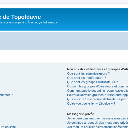
e de Topoldavie
sur un corps fini. À la fin, ça fait zéro. »
Niveaux des utilisateurs et groupes d’uti
Que sont les administrateurs ?
Que sont les modérateurs ?
Que sont les groupes d’utilisateurs ?
Où sont les groupes d’utilisateurs et commen
Comment puis-je devenir le responsable d’un
nnecter ?!
Pourquoi certains groupes d’utilisateurs app
Qu’est-ce qu’un « groupe d’utilisateurs par 
Qu’est-ce que le lien « L’équipe » ?
Messagerie privée
Je ne peux pas envoyer de messages privé
Je continue à recevoir des messages privés 
urs en ligne ?
J’ai reçu un courrier électronique indésirabl