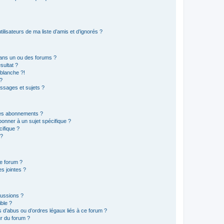
lisateurs de ma liste d’amis et d’ignorés ?
ans un ou des forums ?
sultat ?
blanche ?!
?
ssages et sujets ?
t les abonnements ?
onner à un sujet spécifique ?
ifique ?
 ?
ce forum ?
s jointes ?
cussions ?
ible ?
 d’abus ou d’ordres légaux liés à ce forum ?
r du forum ?