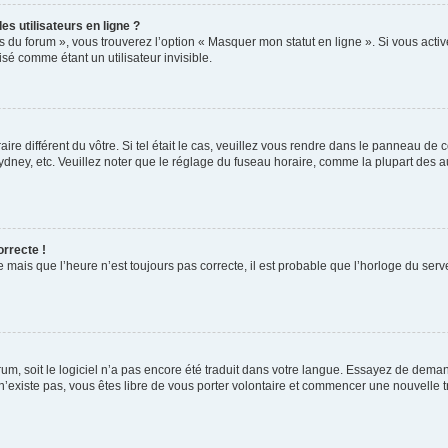
s utilisateurs en ligne ?
s du forum », vous trouverez l’option « Masquer mon statut en ligne ». Si vous activ
é comme étant un utilisateur invisible.
aire différent du vôtre. Si tel était le cas, veuillez vous rendre dans le panneau de co
ey, etc. Veuillez noter que le réglage du fuseau horaire, comme la plupart des autr
orrecte !
 mais que l’heure n’est toujours pas correcte, il est probable que l’horloge du serve
orum, soit le logiciel n’a pas encore été traduit dans votre langue. Essayez de deman
 n’existe pas, vous êtes libre de vous porter volontaire et commencer une nouvelle t