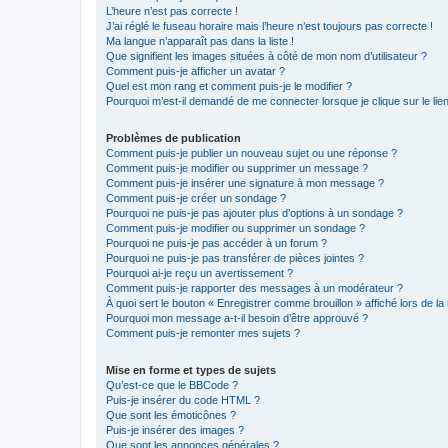
L’heure n’est pas correcte !
J’ai réglé le fuseau horaire mais l’heure n’est toujours pas correcte !
Ma langue n’apparaît pas dans la liste !
Que signifient les images situées à côté de mon nom d’utilisateur ?
Comment puis-je afficher un avatar ?
Quel est mon rang et comment puis-je le modifier ?
Pourquoi m’est-il demandé de me connecter lorsque je clique sur le lien 
Problèmes de publication
Comment puis-je publier un nouveau sujet ou une réponse ?
Comment puis-je modifier ou supprimer un message ?
Comment puis-je insérer une signature à mon message ?
Comment puis-je créer un sondage ?
Pourquoi ne puis-je pas ajouter plus d’options à un sondage ?
Comment puis-je modifier ou supprimer un sondage ?
Pourquoi ne puis-je pas accéder à un forum ?
Pourquoi ne puis-je pas transférer de pièces jointes ?
Pourquoi ai-je reçu un avertissement ?
Comment puis-je rapporter des messages à un modérateur ?
À quoi sert le bouton « Enregistrer comme brouillon » affiché lors de la 
Pourquoi mon message a-t-il besoin d’être approuvé ?
Comment puis-je remonter mes sujets ?
Mise en forme et types de sujets
Qu’est-ce que le BBCode ?
Puis-je insérer du code HTML ?
Que sont les émoticônes ?
Puis-je insérer des images ?
Que sont les annonces générales ?