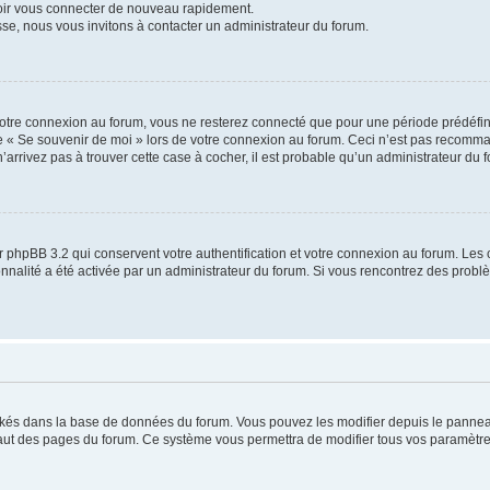
voir vous connecter de nouveau rapidement.
sse, nous vous invitons à contacter un administrateur du forum.
otre connexion au forum, vous ne resterez connecté que pour une période prédéfinie
se « Se souvenir de moi » lors de votre connexion au forum. Ceci n’est pas recomm
’arrivez pas à trouver cette case à cocher, il est probable qu’un administrateur du fo
 phpBB 3.2 qui conservent votre authentification et votre connexion au forum. Les 
tionnalité a été activée par un administrateur du forum. Si vous rencontrez des pro
ockés dans la base de données du forum. Vous pouvez les modifier depuis le panneau 
haut des pages du forum. Ce système vous permettra de modifier tous vos paramètre