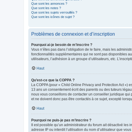
Que sont les annonces ?
Que sont les notes ?
Que sont les sujets verrouillés ?
Que sont les icônes de sujet ?
Problèmes de connexion et d’inscription
Pourquoi ai-je besoin de m’inscrire ?
Vous n’êtes pas dans l’obligation de le faire, mais les adminis
fonctionnalités supplémentaires qui ne sont pas disponibles aux 
utilisateurs, l’adhésion à un groupe d’utilisateurs, etc. L’insc
Haut
Qu’est-ce que la COPPA ?
La COPPA (pour « Child Online Privacy and Protection Act ») es
13 ans un consentement écrit des parents ou des tuteurs légaux
nous vous conseillons de contacter un conseiller juridique qui
et ne doivent donc pas être contactés à ce sujet, excepté lorsq
Haut
Pourquoi ne puis-je pas m’inscrire ?
Il est possible qu’un administrateur du forum ait désactivé les 
adresse IP ou interdit l’utilisation du nom d’utilisateur que vou