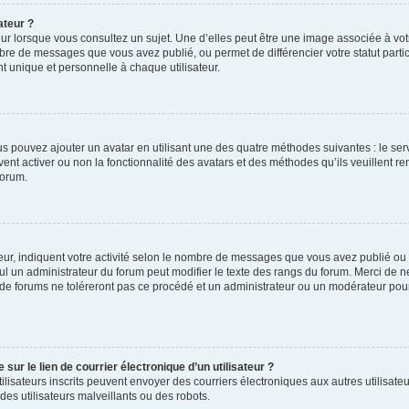
ateur ?
ur lorsque vous consultez un sujet. Une d’elles peut être une image associée à vo
mbre de messages que vous avez publié, ou permet de différencier votre statut parti
 unique et personnelle à chaque utilisateur.
ous pouvez ajouter un avatar en utilisant une des quatre méthodes suivantes : le serv
ent activer ou non la fonctionnalité des avatars et des méthodes qu’ils veuillent ren
forum.
ur, indiquent votre activité selon le nombre de messages que vous avez publié ou id
eul un administrateur du forum peut modifier le texte des rangs du forum. Merci de 
de forums ne toléreront pas ce procédé et un administrateur ou un modérateur pou
ur le lien de courrier électronique d’un utilisateur ?
s utilisateurs inscrits peuvent envoyer des courriers électroniques aux autres utili
es utilisateurs malveillants ou des robots.