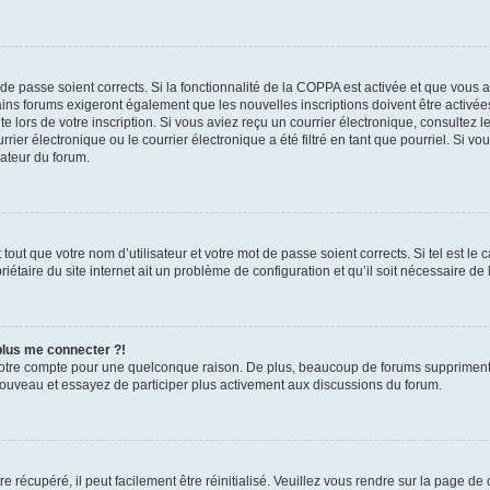
t de passe soient corrects. Si la fonctionnalité de la COPPA est activée et que vous 
ains forums exigeront également que les nouvelles inscriptions doivent être activée
te lors de votre inscription. Si vous aviez reçu un courrier électronique, consultez l
r électronique ou le courrier électronique a été filtré en tant que pourriel. Si vo
rateur du forum.
out que votre nom d’utilisateur et votre mot de passe soient corrects. Si tel est le
iétaire du site internet ait un problème de configuration et qu’il soit nécessaire de l
 plus me connecter ?!
votre compte pour une quelconque raison. De plus, beaucoup de forums suppriment pér
 nouveau et essayez de participer plus activement aux discussions du forum.
 récupéré, il peut facilement être réinitialisé. Veuillez vous rendre sur la page de