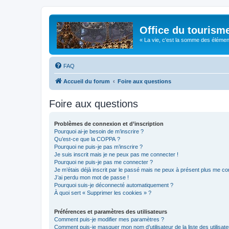
Office du tourism
« La vie, c'est la somme des éléments 
FAQ
Accueil du forum
Foire aux questions
Foire aux questions
Problèmes de connexion et d’inscription
Pourquoi ai-je besoin de m’inscrire ?
Qu’est-ce que la COPPA ?
Pourquoi ne puis-je pas m’inscrire ?
Je suis inscrit mais je ne peux pas me connecter !
Pourquoi ne puis-je pas me connecter ?
Je m’étais déjà inscrit par le passé mais ne peux à présent plus me co
J’ai perdu mon mot de passe !
Pourquoi suis-je déconnecté automatiquement ?
À quoi sert « Supprimer les cookies » ?
Préférences et paramètres des utilisateurs
Comment puis-je modifier mes paramètres ?
Comment puis-je masquer mon nom d’utilisateur de la liste des utilisate