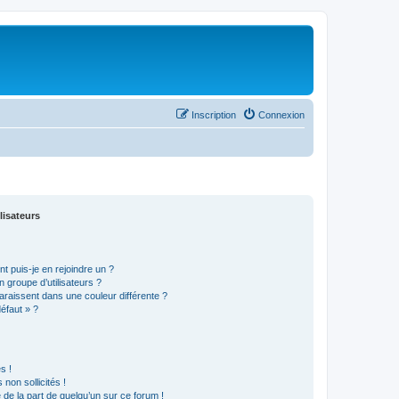
Inscription
Connexion
lisateurs
t puis-je en rejoindre un ?
 groupe d’utilisateurs ?
araissent dans une couleur différente ?
défaut » ?
s !
non sollicités !
e de la part de quelqu’un sur ce forum !