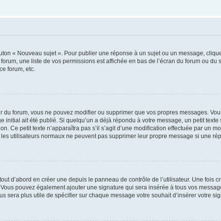
outon « Nouveau sujet ». Pour publier une réponse à un sujet ou un message, cliqu
 forum, une liste de vos permissions est affichée en bas de l’écran du forum ou du
ce forum, etc.
r du forum, vous ne pouvez modifier ou supprimer que vos propres messages. Vou
 initial ait été publié. Si quelqu’un a déjà répondu à votre message, un petit text
ion. Ce petit texte n’apparaîtra pas s’il s’agit d’une modification effectuée par un 
ue les utilisateurs normaux ne peuvent pas supprimer leur propre message si une ré
ut d’abord en créer une depuis le panneau de contrôle de l’utilisateur. Une fois c
ure. Vous pouvez également ajouter une signature qui sera insérée à tous vos mess
 vous sera plus utile de spécifier sur chaque message votre souhait d’insérer votre si