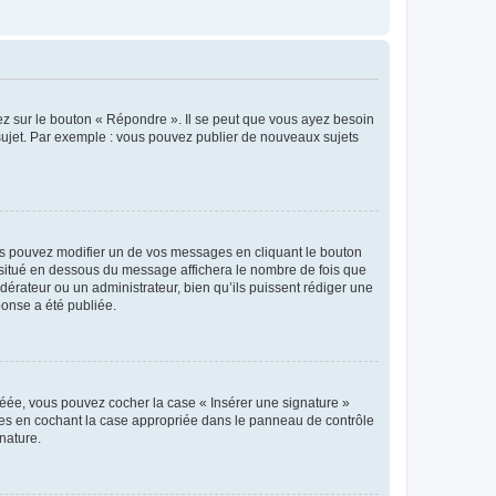
ez sur le bouton « Répondre ». Il se peut que vous ayez besoin
 sujet. Par exemple : vous pouvez publier de nouveaux sujets
s pouvez modifier un de vos messages en cliquant le bouton
e situé en dessous du message affichera le nombre de fois que
modérateur ou un administrateur, bien qu’ils puissent rédiger une
ponse a été publiée.
réée, vous pouvez cocher la case « Insérer une signature »
ages en cochant la case appropriée dans le panneau de contrôle
gnature.