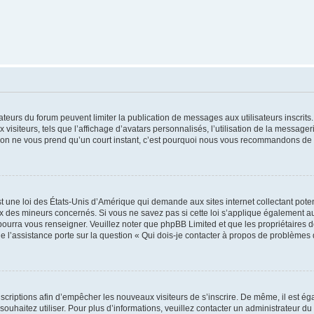
trateurs du forum peuvent limiter la publication de messages aux utilisateurs inscri
visiteurs, tels que l’affichage d’avatars personnalisés, l’utilisation de la messager
ription ne vous prend qu’un court instant, c’est pourquoi nous vous recommandons de l
t une loi des États-Unis d’Amérique qui demande aux sites internet collectant pot
 des mineurs concernés. Si vous ne savez pas si cette loi s’applique également au
 pourra vous renseigner. Veuillez noter que phpBB Limited et que les propriétaires
ue l’assistance porte sur la question « Qui dois-je contacter à propos de problèmes 
inscriptions afin d’empêcher les nouveaux visiteurs de s’inscrire. De même, il est é
s souhaitez utiliser. Pour plus d’informations, veuillez contacter un administrateur du