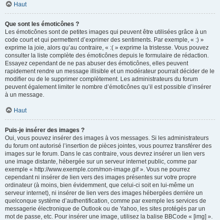
Haut
Que sont les émoticônes ?
Les émoticônes sont de petites images qui peuvent être utilisées grâce à un
code court et qui permettent d’exprimer des sentiments. Par exemple, « :) »
exprime la joie, alors qu’au contraire, « :( » exprime la tristesse. Vous pouvez
consulter la liste complète des émoticônes depuis le formulaire de rédaction.
Essayez cependant de ne pas abuser des émoticônes, elles peuvent
rapidement rendre un message illisible et un modérateur pourrait décider de le
modifier ou de le supprimer complètement. Les administrateurs du forum
peuvent également limiter le nombre d’émoticônes qu’il est possible d’insérer
à un message.
Haut
Puis-je insérer des images ?
Oui, vous pouvez insérer des images à vos messages. Si les administrateurs
du forum ont autorisé l’insertion de pièces jointes, vous pourrez transférer des
images sur le forum. Dans le cas contraire, vous devrez insérer un lien vers
une image distante, hébergée sur un serveur internet public, comme par
exemple « http://www.exemple.com/mon-image.gif ». Vous ne pourrez
cependant ni insérer de lien vers des images présentes sur votre propre
ordinateur (à moins, bien évidemment, que celui-ci soit en lui-même un
serveur internet), ni insérer de lien vers des images hébergées derrière un
quelconque système d’authentification, comme par exemple les services de
messagerie électronique de Outlook ou de Yahoo, les sites protégés par un
mot de passe, etc. Pour insérer une image, utilisez la balise BBCode « [img] ».