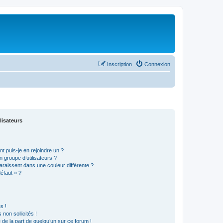
Inscription
Connexion
lisateurs
t puis-je en rejoindre un ?
 groupe d’utilisateurs ?
araissent dans une couleur différente ?
défaut » ?
s !
non sollicités !
e de la part de quelqu’un sur ce forum !