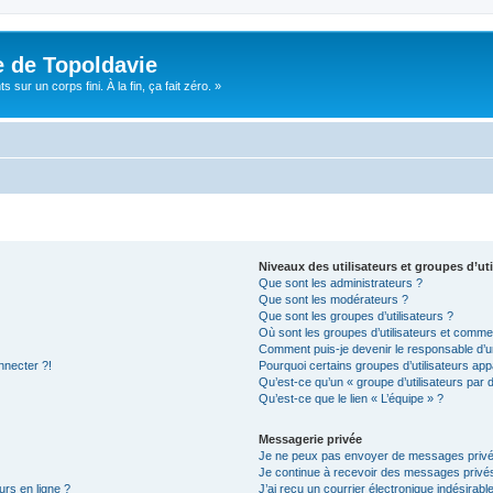
e de Topoldavie
sur un corps fini. À la fin, ça fait zéro. »
Niveaux des utilisateurs et groupes d’uti
Que sont les administrateurs ?
Que sont les modérateurs ?
Que sont les groupes d’utilisateurs ?
Où sont les groupes d’utilisateurs et commen
Comment puis-je devenir le responsable d’un
nnecter ?!
Pourquoi certains groupes d’utilisateurs app
Qu’est-ce qu’un « groupe d’utilisateurs par 
Qu’est-ce que le lien « L’équipe » ?
Messagerie privée
Je ne peux pas envoyer de messages privé
Je continue à recevoir des messages privés 
urs en ligne ?
J’ai reçu un courrier électronique indésirabl