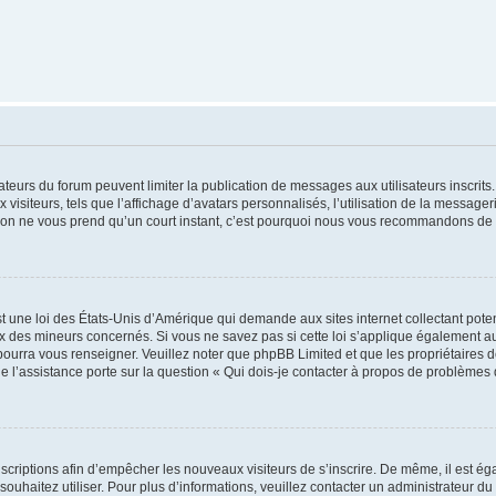
trateurs du forum peuvent limiter la publication de messages aux utilisateurs inscri
visiteurs, tels que l’affichage d’avatars personnalisés, l’utilisation de la messager
ription ne vous prend qu’un court instant, c’est pourquoi nous vous recommandons de l
t une loi des États-Unis d’Amérique qui demande aux sites internet collectant pot
 des mineurs concernés. Si vous ne savez pas si cette loi s’applique également au
 pourra vous renseigner. Veuillez noter que phpBB Limited et que les propriétaires
ue l’assistance porte sur la question « Qui dois-je contacter à propos de problèmes 
inscriptions afin d’empêcher les nouveaux visiteurs de s’inscrire. De même, il est é
s souhaitez utiliser. Pour plus d’informations, veuillez contacter un administrateur du