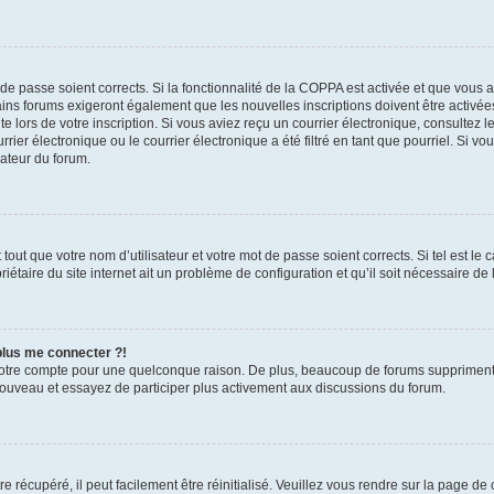
t de passe soient corrects. Si la fonctionnalité de la COPPA est activée et que vous 
ains forums exigeront également que les nouvelles inscriptions doivent être activée
te lors de votre inscription. Si vous aviez reçu un courrier électronique, consultez l
r électronique ou le courrier électronique a été filtré en tant que pourriel. Si vo
rateur du forum.
out que votre nom d’utilisateur et votre mot de passe soient corrects. Si tel est le
iétaire du site internet ait un problème de configuration et qu’il soit nécessaire de l
 plus me connecter ?!
votre compte pour une quelconque raison. De plus, beaucoup de forums suppriment pér
 nouveau et essayez de participer plus activement aux discussions du forum.
 récupéré, il peut facilement être réinitialisé. Veuillez vous rendre sur la page de