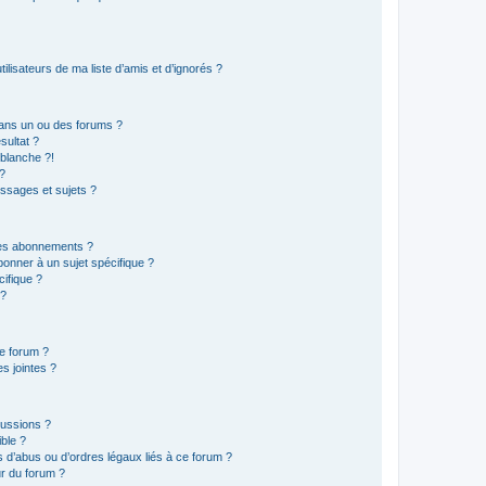
lisateurs de ma liste d’amis et d’ignorés ?
ans un ou des forums ?
sultat ?
blanche ?!
?
ssages et sujets ?
t les abonnements ?
onner à un sujet spécifique ?
ifique ?
 ?
ce forum ?
s jointes ?
cussions ?
ible ?
 d’abus ou d’ordres légaux liés à ce forum ?
r du forum ?