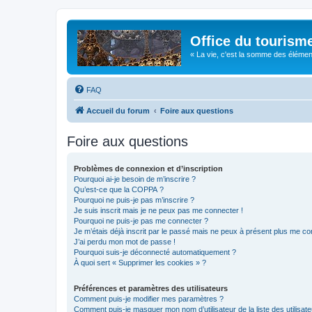
Office du tourism
« La vie, c'est la somme des éléments 
FAQ
Accueil du forum
Foire aux questions
Foire aux questions
Problèmes de connexion et d’inscription
Pourquoi ai-je besoin de m’inscrire ?
Qu’est-ce que la COPPA ?
Pourquoi ne puis-je pas m’inscrire ?
Je suis inscrit mais je ne peux pas me connecter !
Pourquoi ne puis-je pas me connecter ?
Je m’étais déjà inscrit par le passé mais ne peux à présent plus me co
J’ai perdu mon mot de passe !
Pourquoi suis-je déconnecté automatiquement ?
À quoi sert « Supprimer les cookies » ?
Préférences et paramètres des utilisateurs
Comment puis-je modifier mes paramètres ?
Comment puis-je masquer mon nom d’utilisateur de la liste des utilisate