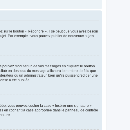
ez sur le bouton « Répondre ». Il se peut que vous ayez besoin
 sujet. Par exemple : vous pouvez publier de nouveaux sujets
s pouvez modifier un de vos messages en cliquant le bouton
e situé en dessous du message affichera le nombre de fois que
modérateur ou un administrateur, bien qu’ils puissent rédiger une
ponse a été publiée.
réée, vous pouvez cocher la case « Insérer une signature »
ages en cochant la case appropriée dans le panneau de contrôle
gnature.