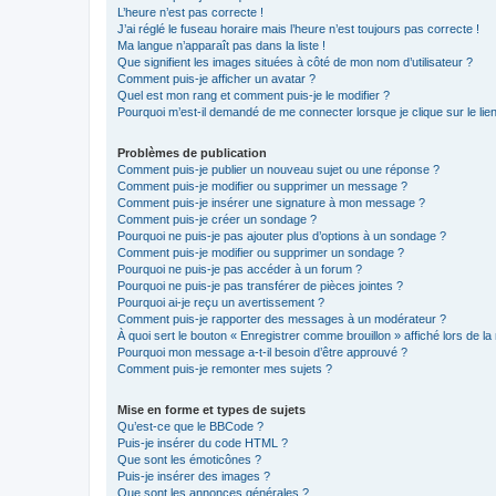
L’heure n’est pas correcte !
J’ai réglé le fuseau horaire mais l’heure n’est toujours pas correcte !
Ma langue n’apparaît pas dans la liste !
Que signifient les images situées à côté de mon nom d’utilisateur ?
Comment puis-je afficher un avatar ?
Quel est mon rang et comment puis-je le modifier ?
Pourquoi m’est-il demandé de me connecter lorsque je clique sur le lien 
Problèmes de publication
Comment puis-je publier un nouveau sujet ou une réponse ?
Comment puis-je modifier ou supprimer un message ?
Comment puis-je insérer une signature à mon message ?
Comment puis-je créer un sondage ?
Pourquoi ne puis-je pas ajouter plus d’options à un sondage ?
Comment puis-je modifier ou supprimer un sondage ?
Pourquoi ne puis-je pas accéder à un forum ?
Pourquoi ne puis-je pas transférer de pièces jointes ?
Pourquoi ai-je reçu un avertissement ?
Comment puis-je rapporter des messages à un modérateur ?
À quoi sert le bouton « Enregistrer comme brouillon » affiché lors de la 
Pourquoi mon message a-t-il besoin d’être approuvé ?
Comment puis-je remonter mes sujets ?
Mise en forme et types de sujets
Qu’est-ce que le BBCode ?
Puis-je insérer du code HTML ?
Que sont les émoticônes ?
Puis-je insérer des images ?
Que sont les annonces générales ?