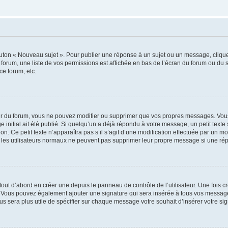
outon « Nouveau sujet ». Pour publier une réponse à un sujet ou un message, cliqu
 forum, une liste de vos permissions est affichée en bas de l’écran du forum ou du
ce forum, etc.
r du forum, vous ne pouvez modifier ou supprimer que vos propres messages. Vou
 initial ait été publié. Si quelqu’un a déjà répondu à votre message, un petit text
ion. Ce petit texte n’apparaîtra pas s’il s’agit d’une modification effectuée par un 
ue les utilisateurs normaux ne peuvent pas supprimer leur propre message si une ré
ut d’abord en créer une depuis le panneau de contrôle de l’utilisateur. Une fois c
ure. Vous pouvez également ajouter une signature qui sera insérée à tous vos mess
 vous sera plus utile de spécifier sur chaque message votre souhait d’insérer votre si