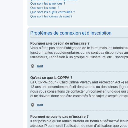
Que sont les annonces ?
Que sont les notes ?
Que sont les sujets verrouillés ?
Que sont les icônes de sujet ?
Problèmes de connexion et d’inscription
Pourquoi ai-je besoin de m’inscrire ?
Vous n’êtes pas dans l’obligation de le faire, mais les adminis
fonctionnalités supplémentaires qui ne sont pas disponibles aux 
utilisateurs, l’adhésion à un groupe d’utilisateurs, etc. L’insc
Haut
Qu’est-ce que la COPPA ?
La COPPA (pour « Child Online Privacy and Protection Act ») es
13 ans un consentement écrit des parents ou des tuteurs légaux
nous vous conseillons de contacter un conseiller juridique qui
et ne doivent donc pas être contactés à ce sujet, excepté lorsq
Haut
Pourquoi ne puis-je pas m’inscrire ?
Il est possible qu’un administrateur du forum ait désactivé les 
adresse IP ou interdit l’utilisation du nom d’utilisateur que vou