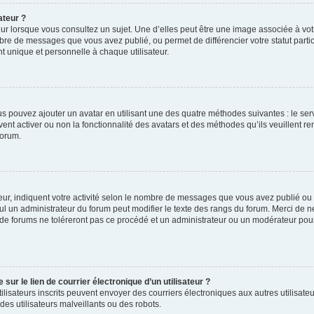
ateur ?
ur lorsque vous consultez un sujet. Une d’elles peut être une image associée à vo
mbre de messages que vous avez publié, ou permet de différencier votre statut parti
 unique et personnelle à chaque utilisateur.
ous pouvez ajouter un avatar en utilisant une des quatre méthodes suivantes : le serv
ent activer ou non la fonctionnalité des avatars et des méthodes qu’ils veuillent ren
forum.
ur, indiquent votre activité selon le nombre de messages que vous avez publié ou id
eul un administrateur du forum peut modifier le texte des rangs du forum. Merci de 
de forums ne toléreront pas ce procédé et un administrateur ou un modérateur pou
ur le lien de courrier électronique d’un utilisateur ?
s utilisateurs inscrits peuvent envoyer des courriers électroniques aux autres utili
es utilisateurs malveillants ou des robots.