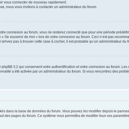
voir vous connecter de nouveau rapidement.
sse, nous vous invitons à contacter un administrateur du forum.
otre connexion au forum, vous ne resterez connecté que pour une période prédéfinie
se « Se souvenir de moi » lors de votre connexion au forum. Ceci n’est pas recomm
’arrivez pas à trouver cette case à cocher, il est probable qu’un administrateur du fo
 phpBB 3.2 qui conservent votre authentification et votre connexion au forum. Les 
tionnalité a été activée par un administrateur du forum. Si vous rencontrez des pro
ockés dans la base de données du forum. Vous pouvez les modifier depuis le panneau 
haut des pages du forum. Ce système vous permettra de modifier tous vos paramètre