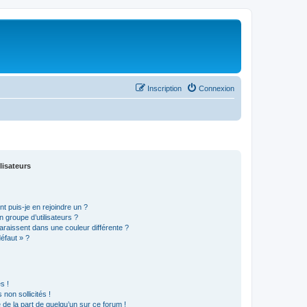
Inscription
Connexion
lisateurs
t puis-je en rejoindre un ?
 groupe d’utilisateurs ?
araissent dans une couleur différente ?
défaut » ?
s !
non sollicités !
e de la part de quelqu’un sur ce forum !