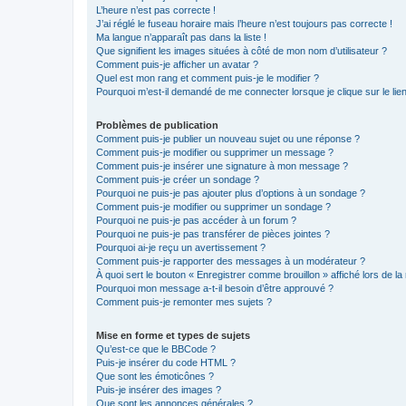
L’heure n’est pas correcte !
J’ai réglé le fuseau horaire mais l’heure n’est toujours pas correcte !
Ma langue n’apparaît pas dans la liste !
Que signifient les images situées à côté de mon nom d’utilisateur ?
Comment puis-je afficher un avatar ?
Quel est mon rang et comment puis-je le modifier ?
Pourquoi m’est-il demandé de me connecter lorsque je clique sur le lien 
Problèmes de publication
Comment puis-je publier un nouveau sujet ou une réponse ?
Comment puis-je modifier ou supprimer un message ?
Comment puis-je insérer une signature à mon message ?
Comment puis-je créer un sondage ?
Pourquoi ne puis-je pas ajouter plus d’options à un sondage ?
Comment puis-je modifier ou supprimer un sondage ?
Pourquoi ne puis-je pas accéder à un forum ?
Pourquoi ne puis-je pas transférer de pièces jointes ?
Pourquoi ai-je reçu un avertissement ?
Comment puis-je rapporter des messages à un modérateur ?
À quoi sert le bouton « Enregistrer comme brouillon » affiché lors de la 
Pourquoi mon message a-t-il besoin d’être approuvé ?
Comment puis-je remonter mes sujets ?
Mise en forme et types de sujets
Qu’est-ce que le BBCode ?
Puis-je insérer du code HTML ?
Que sont les émoticônes ?
Puis-je insérer des images ?
Que sont les annonces générales ?