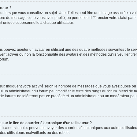
ateur ?
ur lorsque vous consultez un sujet. Une d’elles peut être une image associée à vo
mbre de messages que vous avez publié, ou permet de différencier votre statut parti
 unique et personnelle à chaque utilisateur.
ous pouvez ajouter un avatar en utilisant une des quatre méthodes suivantes : le serv
ent activer ou non la fonctionnalité des avatars et des méthodes qu’ils veuillent ren
forum.
ur, indiquent votre activité selon le nombre de messages que vous avez publié ou id
eul un administrateur du forum peut modifier le texte des rangs du forum. Merci de 
de forums ne toléreront pas ce procédé et un administrateur ou un modérateur pou
ur le lien de courrier électronique d’un utilisateur ?
s utilisateurs inscrits peuvent envoyer des courriers électroniques aux autres utili
es utilisateurs malveillants ou des robots.