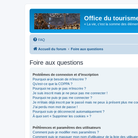
Office du tourism
« La vie, c'est la somme des éléments 
FAQ
Accueil du forum
Foire aux questions
Foire aux questions
Problèmes de connexion et d’inscription
Pourquoi ai-je besoin de m’inscrire ?
Qu’est-ce que la COPPA ?
Pourquoi ne puis-je pas m’inscrire ?
Je suis inscrit mais je ne peux pas me connecter !
Pourquoi ne puis-je pas me connecter ?
Je m’étais déjà inscrit par le passé mais ne peux à présent plus me co
J’ai perdu mon mot de passe !
Pourquoi suis-je déconnecté automatiquement ?
À quoi sert « Supprimer les cookies » ?
Préférences et paramètres des utilisateurs
Comment puis-je modifier mes paramètres ?
Comment puis-je masquer mon nom d’utilisateur de la liste des utilisate