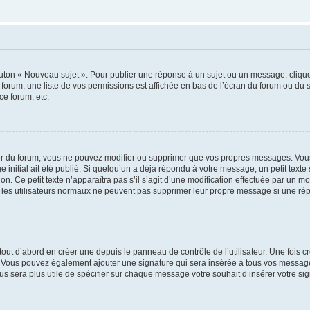
outon « Nouveau sujet ». Pour publier une réponse à un sujet ou un message, cliqu
 forum, une liste de vos permissions est affichée en bas de l’écran du forum ou du
ce forum, etc.
r du forum, vous ne pouvez modifier ou supprimer que vos propres messages. Vou
 initial ait été publié. Si quelqu’un a déjà répondu à votre message, un petit text
ion. Ce petit texte n’apparaîtra pas s’il s’agit d’une modification effectuée par un 
ue les utilisateurs normaux ne peuvent pas supprimer leur propre message si une ré
ut d’abord en créer une depuis le panneau de contrôle de l’utilisateur. Une fois c
ure. Vous pouvez également ajouter une signature qui sera insérée à tous vos mess
 vous sera plus utile de spécifier sur chaque message votre souhait d’insérer votre si