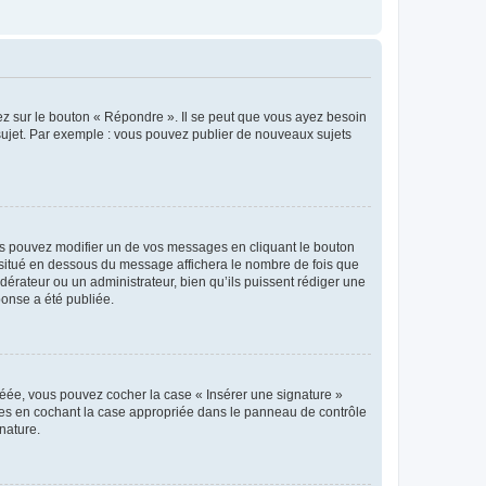
ez sur le bouton « Répondre ». Il se peut que vous ayez besoin
 sujet. Par exemple : vous pouvez publier de nouveaux sujets
s pouvez modifier un de vos messages en cliquant le bouton
e situé en dessous du message affichera le nombre de fois que
modérateur ou un administrateur, bien qu’ils puissent rédiger une
ponse a été publiée.
réée, vous pouvez cocher la case « Insérer une signature »
ages en cochant la case appropriée dans le panneau de contrôle
gnature.