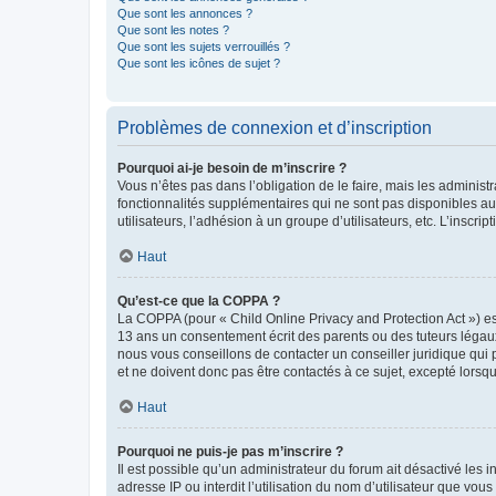
Que sont les annonces ?
Que sont les notes ?
Que sont les sujets verrouillés ?
Que sont les icônes de sujet ?
Problèmes de connexion et d’inscription
Pourquoi ai-je besoin de m’inscrire ?
Vous n’êtes pas dans l’obligation de le faire, mais les adminis
fonctionnalités supplémentaires qui ne sont pas disponibles aux 
utilisateurs, l’adhésion à un groupe d’utilisateurs, etc. L’insc
Haut
Qu’est-ce que la COPPA ?
La COPPA (pour « Child Online Privacy and Protection Act ») es
13 ans un consentement écrit des parents ou des tuteurs légaux
nous vous conseillons de contacter un conseiller juridique qui
et ne doivent donc pas être contactés à ce sujet, excepté lorsq
Haut
Pourquoi ne puis-je pas m’inscrire ?
Il est possible qu’un administrateur du forum ait désactivé les 
adresse IP ou interdit l’utilisation du nom d’utilisateur que vou