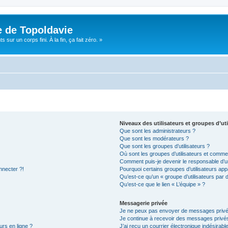
e de Topoldavie
sur un corps fini. À la fin, ça fait zéro. »
Niveaux des utilisateurs et groupes d’uti
Que sont les administrateurs ?
Que sont les modérateurs ?
Que sont les groupes d’utilisateurs ?
Où sont les groupes d’utilisateurs et commen
Comment puis-je devenir le responsable d’un
nnecter ?!
Pourquoi certains groupes d’utilisateurs app
Qu’est-ce qu’un « groupe d’utilisateurs par 
Qu’est-ce que le lien « L’équipe » ?
Messagerie privée
Je ne peux pas envoyer de messages privé
Je continue à recevoir des messages privés 
urs en ligne ?
J’ai reçu un courrier électronique indésirabl