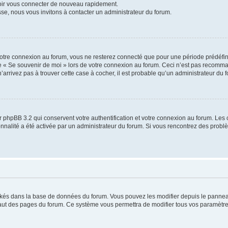
voir vous connecter de nouveau rapidement.
sse, nous vous invitons à contacter un administrateur du forum.
otre connexion au forum, vous ne resterez connecté que pour une période prédéfinie
se « Se souvenir de moi » lors de votre connexion au forum. Ceci n’est pas recomm
’arrivez pas à trouver cette case à cocher, il est probable qu’un administrateur du fo
 phpBB 3.2 qui conservent votre authentification et votre connexion au forum. Les 
tionnalité a été activée par un administrateur du forum. Si vous rencontrez des pro
ockés dans la base de données du forum. Vous pouvez les modifier depuis le panneau 
haut des pages du forum. Ce système vous permettra de modifier tous vos paramètre