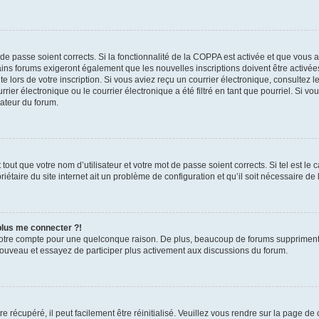
t de passe soient corrects. Si la fonctionnalité de la COPPA est activée et que vous 
ains forums exigeront également que les nouvelles inscriptions doivent être activée
te lors de votre inscription. Si vous aviez reçu un courrier électronique, consultez l
r électronique ou le courrier électronique a été filtré en tant que pourriel. Si vo
rateur du forum.
out que votre nom d’utilisateur et votre mot de passe soient corrects. Si tel est le
iétaire du site internet ait un problème de configuration et qu’il soit nécessaire de l
 plus me connecter ?!
votre compte pour une quelconque raison. De plus, beaucoup de forums suppriment pér
 nouveau et essayez de participer plus activement aux discussions du forum.
 récupéré, il peut facilement être réinitialisé. Veuillez vous rendre sur la page de