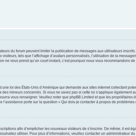
trateurs du forum peuvent limiter la publication de messages aux utilisateurs inscri
visiteurs, tels que l’affichage d’avatars personnalisés, l’utilisation de la messager
ription ne vous prend qu’un court instant, c’est pourquoi nous vous recommandons de l
t une loi des États-Unis d’Amérique qui demande aux sites internet collectant pot
 des mineurs concernés. Si vous ne savez pas si cette loi s’applique également au
 pourra vous renseigner. Veuillez noter que phpBB Limited et que les propriétaires
ue l’assistance porte sur la question « Qui dois-je contacter à propos de problèmes 
inscriptions afin d’empêcher les nouveaux visiteurs de s’inscrire. De même, il est é
s souhaitez utiliser. Pour plus d’informations, veuillez contacter un administrateur du