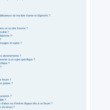
lisateurs de ma liste d’amis et d’ignorés ?
ans un ou des forums ?
sultat ?
blanche ?!
?
ssages et sujets ?
t les abonnements ?
onner à un sujet spécifique ?
ifique ?
 ?
ce forum ?
s jointes ?
cussions ?
ible ?
 d’abus ou d’ordres légaux liés à ce forum ?
r du forum ?