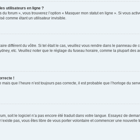
s utilisateurs en ligne ?
s du forum », vous trouverez l’option « Masquer mon statut en ligne ». Si vous activ
é comme étant un utilisateur invisible.
aire différent du vôtre. Si tel était le cas, veuillez vous rendre dans le panneau de co
ey, etc. Veuillez noter que le réglage du fuseau horaire, comme la plupart des autr
orrecte !
 mais que l’heure n’est toujours pas correcte, il est probable que l’horloge du serve
orum, soit le logiciel n’a pas encore été traduit dans votre langue. Essayez de deman
 n’existe pas, vous êtes libre de vous porter volontaire et commencer une nouvelle t