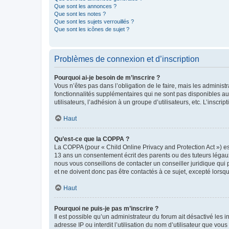
Que sont les annonces ?
Que sont les notes ?
Que sont les sujets verrouillés ?
Que sont les icônes de sujet ?
Problèmes de connexion et d’inscription
Pourquoi ai-je besoin de m’inscrire ?
Vous n’êtes pas dans l’obligation de le faire, mais les adminis
fonctionnalités supplémentaires qui ne sont pas disponibles aux 
utilisateurs, l’adhésion à un groupe d’utilisateurs, etc. L’insc
Haut
Qu’est-ce que la COPPA ?
La COPPA (pour « Child Online Privacy and Protection Act ») es
13 ans un consentement écrit des parents ou des tuteurs légaux
nous vous conseillons de contacter un conseiller juridique qui
et ne doivent donc pas être contactés à ce sujet, excepté lorsq
Haut
Pourquoi ne puis-je pas m’inscrire ?
Il est possible qu’un administrateur du forum ait désactivé les 
adresse IP ou interdit l’utilisation du nom d’utilisateur que vou