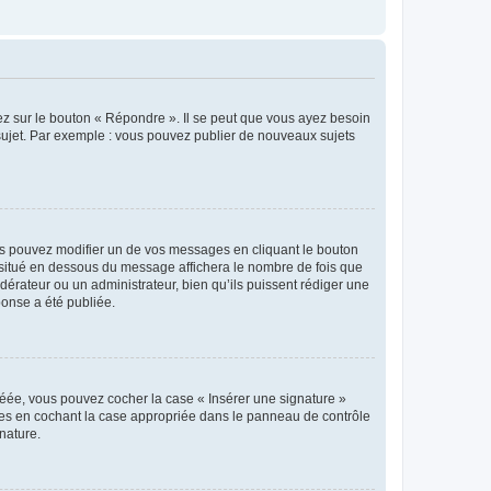
ez sur le bouton « Répondre ». Il se peut que vous ayez besoin
 sujet. Par exemple : vous pouvez publier de nouveaux sujets
s pouvez modifier un de vos messages en cliquant le bouton
e situé en dessous du message affichera le nombre de fois que
modérateur ou un administrateur, bien qu’ils puissent rédiger une
ponse a été publiée.
réée, vous pouvez cocher la case « Insérer une signature »
ages en cochant la case appropriée dans le panneau de contrôle
gnature.