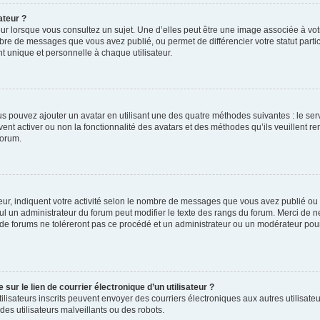
ateur ?
ur lorsque vous consultez un sujet. Une d’elles peut être une image associée à vo
mbre de messages que vous avez publié, ou permet de différencier votre statut parti
 unique et personnelle à chaque utilisateur.
ous pouvez ajouter un avatar en utilisant une des quatre méthodes suivantes : le serv
ent activer ou non la fonctionnalité des avatars et des méthodes qu’ils veuillent ren
forum.
ur, indiquent votre activité selon le nombre de messages que vous avez publié ou id
eul un administrateur du forum peut modifier le texte des rangs du forum. Merci de 
de forums ne toléreront pas ce procédé et un administrateur ou un modérateur pou
ur le lien de courrier électronique d’un utilisateur ?
s utilisateurs inscrits peuvent envoyer des courriers électroniques aux autres utili
es utilisateurs malveillants ou des robots.