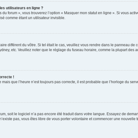
s utilisateurs en ligne ?
s du forum », vous trouverez l’option « Masquer mon statut en ligne ». Si vous activ
é comme étant un utilisateur invisible.
aire différent du vôtre. Si tel était le cas, veuillez vous rendre dans le panneau de co
ey, etc. Veuillez noter que le réglage du fuseau horaire, comme la plupart des autr
orrecte !
 mais que l’heure n’est toujours pas correcte, il est probable que l’horloge du serve
orum, soit le logiciel n’a pas encore été traduit dans votre langue. Essayez de deman
 n’existe pas, vous êtes libre de vous porter volontaire et commencer une nouvelle t