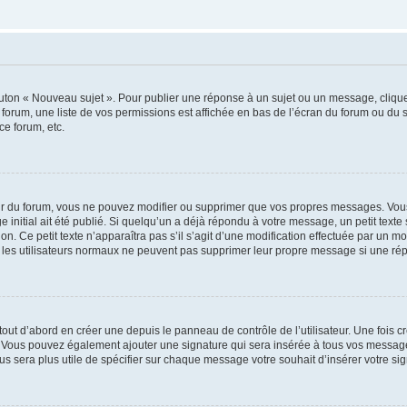
outon « Nouveau sujet ». Pour publier une réponse à un sujet ou un message, cliqu
 forum, une liste de vos permissions est affichée en bas de l’écran du forum ou du
ce forum, etc.
r du forum, vous ne pouvez modifier ou supprimer que vos propres messages. Vou
 initial ait été publié. Si quelqu’un a déjà répondu à votre message, un petit text
ion. Ce petit texte n’apparaîtra pas s’il s’agit d’une modification effectuée par un 
ue les utilisateurs normaux ne peuvent pas supprimer leur propre message si une ré
ut d’abord en créer une depuis le panneau de contrôle de l’utilisateur. Une fois c
ure. Vous pouvez également ajouter une signature qui sera insérée à tous vos mess
 vous sera plus utile de spécifier sur chaque message votre souhait d’insérer votre si