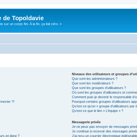
e de Topoldavie
sur un corps fini. À la fin, ça fait zéro. »
Niveaux des utilisateurs et groupes d’uti
Que sont les administrateurs ?
Que sont les modérateurs ?
Que sont les groupes d’utilisateurs ?
Où sont les groupes d’utilisateurs et commen
Comment puis-je devenir le responsable d’un
nnecter ?!
Pourquoi certains groupes d’utilisateurs app
Qu’est-ce qu’un « groupe d’utilisateurs par 
Qu’est-ce que le lien « L’équipe » ?
Messagerie privée
Je ne peux pas envoyer de messages privé
Je continue à recevoir des messages privés 
urs en ligne ?
J’ai reçu un courrier électronique indésirabl