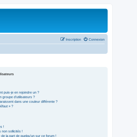
Inscription
Connexion
lisateurs
t puis-je en rejoindre un ?
 groupe d’utilisateurs ?
araissent dans une couleur différente ?
défaut » ?
s !
non sollicités !
e de la part de quelqu’un sur ce forum !