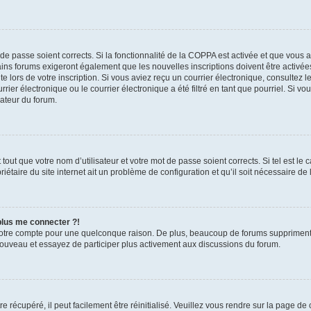
t de passe soient corrects. Si la fonctionnalité de la COPPA est activée et que vous 
ains forums exigeront également que les nouvelles inscriptions doivent être activée
te lors de votre inscription. Si vous aviez reçu un courrier électronique, consultez l
r électronique ou le courrier électronique a été filtré en tant que pourriel. Si vo
rateur du forum.
out que votre nom d’utilisateur et votre mot de passe soient corrects. Si tel est le
iétaire du site internet ait un problème de configuration et qu’il soit nécessaire de l
 plus me connecter ?!
votre compte pour une quelconque raison. De plus, beaucoup de forums suppriment pér
 nouveau et essayez de participer plus activement aux discussions du forum.
 récupéré, il peut facilement être réinitialisé. Veuillez vous rendre sur la page de