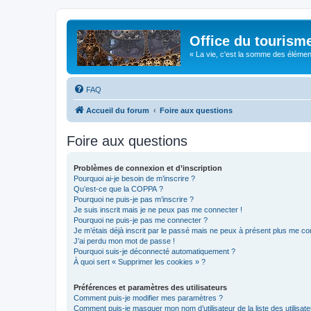
Office du tourism
« La vie, c'est la somme des éléments 
FAQ
Accueil du forum
Foire aux questions
Foire aux questions
Problèmes de connexion et d’inscription
Pourquoi ai-je besoin de m’inscrire ?
Qu’est-ce que la COPPA ?
Pourquoi ne puis-je pas m’inscrire ?
Je suis inscrit mais je ne peux pas me connecter !
Pourquoi ne puis-je pas me connecter ?
Je m’étais déjà inscrit par le passé mais ne peux à présent plus me co
J’ai perdu mon mot de passe !
Pourquoi suis-je déconnecté automatiquement ?
À quoi sert « Supprimer les cookies » ?
Préférences et paramètres des utilisateurs
Comment puis-je modifier mes paramètres ?
Comment puis-je masquer mon nom d’utilisateur de la liste des utilisate