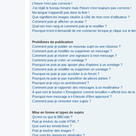
L’heure n’est pas correcte !
J’ai réglé le fuseau horaire mais l’heure n’est toujours pas correcte !
Ma langue n’apparaît pas dans la liste !
Que signifient les images situées à côté de mon nom d’utilisateur ?
Comment puis-je afficher un avatar ?
Quel est mon rang et comment puis-je le modifier ?
Pourquoi m’est-il demandé de me connecter lorsque je clique sur le lien 
Problèmes de publication
Comment puis-je publier un nouveau sujet ou une réponse ?
Comment puis-je modifier ou supprimer un message ?
Comment puis-je insérer une signature à mon message ?
Comment puis-je créer un sondage ?
Pourquoi ne puis-je pas ajouter plus d’options à un sondage ?
Comment puis-je modifier ou supprimer un sondage ?
Pourquoi ne puis-je pas accéder à un forum ?
Pourquoi ne puis-je pas transférer de pièces jointes ?
Pourquoi ai-je reçu un avertissement ?
Comment puis-je rapporter des messages à un modérateur ?
À quoi sert le bouton « Enregistrer comme brouillon » affiché lors de la 
Pourquoi mon message a-t-il besoin d’être approuvé ?
Comment puis-je remonter mes sujets ?
Mise en forme et types de sujets
Qu’est-ce que le BBCode ?
Puis-je insérer du code HTML ?
Que sont les émoticônes ?
Puis-je insérer des images ?
Que sont les annonces générales ?