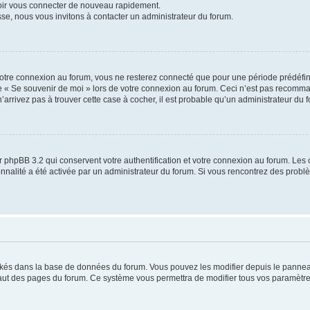
voir vous connecter de nouveau rapidement.
sse, nous vous invitons à contacter un administrateur du forum.
otre connexion au forum, vous ne resterez connecté que pour une période prédéfinie
se « Se souvenir de moi » lors de votre connexion au forum. Ceci n’est pas recomm
’arrivez pas à trouver cette case à cocher, il est probable qu’un administrateur du fo
 phpBB 3.2 qui conservent votre authentification et votre connexion au forum. Les 
tionnalité a été activée par un administrateur du forum. Si vous rencontrez des pro
ockés dans la base de données du forum. Vous pouvez les modifier depuis le panneau 
haut des pages du forum. Ce système vous permettra de modifier tous vos paramètre