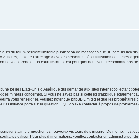
trateurs du forum peuvent limiter la publication de messages aux utilisateurs inscri
visiteurs, tels que l’affichage d’avatars personnalisés, l’utilisation de la messager
ription ne vous prend qu’un court instant, c’est pourquoi nous vous recommandons de l
t une loi des États-Unis d’Amérique qui demande aux sites internet collectant pot
 des mineurs concernés. Si vous ne savez pas si cette loi s’applique également au
 pourra vous renseigner. Veuillez noter que phpBB Limited et que les propriétaires
ue l’assistance porte sur la question « Qui dois-je contacter à propos de problèmes 
inscriptions afin d’empêcher les nouveaux visiteurs de s’inscrire. De même, il est é
s souhaitez utiliser. Pour plus d’informations, veuillez contacter un administrateur du