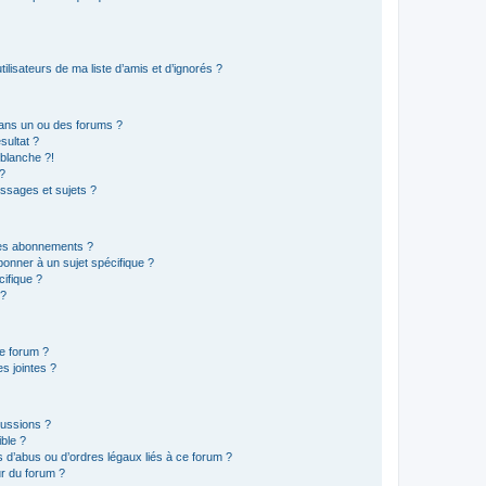
lisateurs de ma liste d’amis et d’ignorés ?
ans un ou des forums ?
sultat ?
blanche ?!
?
ssages et sujets ?
t les abonnements ?
onner à un sujet spécifique ?
ifique ?
 ?
ce forum ?
s jointes ?
cussions ?
ible ?
 d’abus ou d’ordres légaux liés à ce forum ?
r du forum ?