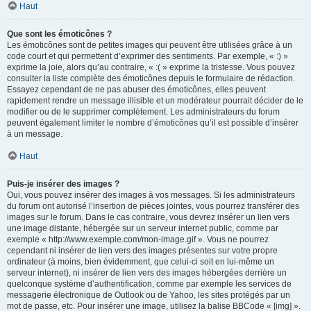
Haut
Que sont les émoticônes ?
Les émoticônes sont de petites images qui peuvent être utilisées grâce à un
code court et qui permettent d’exprimer des sentiments. Par exemple, « :) »
exprime la joie, alors qu’au contraire, « :( » exprime la tristesse. Vous pouvez
consulter la liste complète des émoticônes depuis le formulaire de rédaction.
Essayez cependant de ne pas abuser des émoticônes, elles peuvent
rapidement rendre un message illisible et un modérateur pourrait décider de le
modifier ou de le supprimer complètement. Les administrateurs du forum
peuvent également limiter le nombre d’émoticônes qu’il est possible d’insérer
à un message.
Haut
Puis-je insérer des images ?
Oui, vous pouvez insérer des images à vos messages. Si les administrateurs
du forum ont autorisé l’insertion de pièces jointes, vous pourrez transférer des
images sur le forum. Dans le cas contraire, vous devrez insérer un lien vers
une image distante, hébergée sur un serveur internet public, comme par
exemple « http://www.exemple.com/mon-image.gif ». Vous ne pourrez
cependant ni insérer de lien vers des images présentes sur votre propre
ordinateur (à moins, bien évidemment, que celui-ci soit en lui-même un
serveur internet), ni insérer de lien vers des images hébergées derrière un
quelconque système d’authentification, comme par exemple les services de
messagerie électronique de Outlook ou de Yahoo, les sites protégés par un
mot de passe, etc. Pour insérer une image, utilisez la balise BBCode « [img] ».