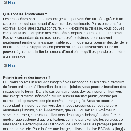
Haut
Que sont les émoticônes ?
Les émoticônes sont de petites images qui peuvent être utilisées grâce à un
code court et qui permettent d’exprimer des sentiments. Par exemple, « :) »
exprime la joie, alors qu’au contraire, « :( » exprime la tristesse. Vous pouvez
consulter la liste complète des émoticônes depuis le formulaire de rédaction.
Essayez cependant de ne pas abuser des émoticônes, elles peuvent
rapidement rendre un message illisible et un modérateur pourrait décider de le
modifier ou de le supprimer complètement. Les administrateurs du forum
peuvent également limiter le nombre d’émoticônes qu’il est possible d’insérer
à un message.
Haut
Puis-je insérer des images ?
Oui, vous pouvez insérer des images à vos messages. Si les administrateurs
du forum ont autorisé l’insertion de pièces jointes, vous pourrez transférer des
images sur le forum. Dans le cas contraire, vous devrez insérer un lien vers
une image distante, hébergée sur un serveur internet public, comme par
exemple « http://www.exemple.com/mon-image.gif ». Vous ne pourrez
cependant ni insérer de lien vers des images présentes sur votre propre
ordinateur (à moins, bien évidemment, que celui-ci soit en lui-même un
serveur internet), ni insérer de lien vers des images hébergées derrière un
quelconque système d’authentification, comme par exemple les services de
messagerie électronique de Outlook ou de Yahoo, les sites protégés par un
mot de passe, etc. Pour insérer une image, utilisez la balise BBCode « [img] ».