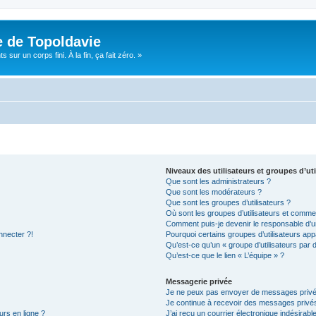
e de Topoldavie
sur un corps fini. À la fin, ça fait zéro. »
Niveaux des utilisateurs et groupes d’uti
Que sont les administrateurs ?
Que sont les modérateurs ?
Que sont les groupes d’utilisateurs ?
Où sont les groupes d’utilisateurs et commen
Comment puis-je devenir le responsable d’un
nnecter ?!
Pourquoi certains groupes d’utilisateurs app
Qu’est-ce qu’un « groupe d’utilisateurs par 
Qu’est-ce que le lien « L’équipe » ?
Messagerie privée
Je ne peux pas envoyer de messages privé
Je continue à recevoir des messages privés 
urs en ligne ?
J’ai reçu un courrier électronique indésirabl