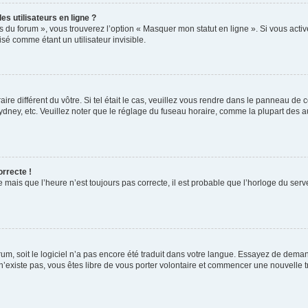
s utilisateurs en ligne ?
s du forum », vous trouverez l’option « Masquer mon statut en ligne ». Si vous activ
é comme étant un utilisateur invisible.
aire différent du vôtre. Si tel était le cas, veuillez vous rendre dans le panneau de co
ey, etc. Veuillez noter que le réglage du fuseau horaire, comme la plupart des autr
orrecte !
 mais que l’heure n’est toujours pas correcte, il est probable que l’horloge du serve
orum, soit le logiciel n’a pas encore été traduit dans votre langue. Essayez de deman
 n’existe pas, vous êtes libre de vous porter volontaire et commencer une nouvelle t