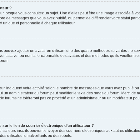
ateur ?
ur lorsque vous consultez un sujet. Une d’elles peut être une image associée à vo
mbre de messages que vous avez publié, ou permet de différencier votre statut parti
 unique et personnelle à chaque utilisateur.
ous pouvez ajouter un avatar en utilisant une des quatre méthodes suivantes : le serv
ent activer ou non la fonctionnalité des avatars et des méthodes qu’ils veuillent ren
forum.
ur, indiquent votre activité selon le nombre de messages que vous avez publié ou id
eul un administrateur du forum peut modifier le texte des rangs du forum. Merci de 
de forums ne toléreront pas ce procédé et un administrateur ou un modérateur pou
ur le lien de courrier électronique d’un utilisateur ?
s utilisateurs inscrits peuvent envoyer des courriers électroniques aux autres utili
es utilisateurs malveillants ou des robots.