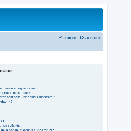
Inscription
Connexion
lisateurs
t puis-je en rejoindre un ?
 groupe d’utilisateurs ?
araissent dans une couleur différente ?
défaut » ?
s !
non sollicités !
e de la part de quelqu’un sur ce forum !