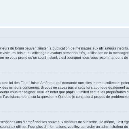
trateurs du forum peuvent limiter la publication de messages aux utilisateurs inscri
visiteurs, tels que l’affichage d’avatars personnalisés, l’utilisation de la messager
ription ne vous prend qu’un court instant, c’est pourquoi nous vous recommandons de l
t une loi des États-Unis d’Amérique qui demande aux sites internet collectant pot
 des mineurs concernés. Si vous ne savez pas si cette loi s’applique également au
 pourra vous renseigner. Veuillez noter que phpBB Limited et que les propriétaires
ue l’assistance porte sur la question « Qui dois-je contacter à propos de problèmes 
inscriptions afin d’empêcher les nouveaux visiteurs de s’inscrire. De même, il est é
s souhaitez utiliser. Pour plus d’informations, veuillez contacter un administrateur du