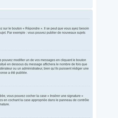
ez sur le bouton « Répondre ». Il se peut que vous ayez besoin
 sujet. Par exemple : vous pouvez publier de nouveaux sujets
s pouvez modifier un de vos messages en cliquant le bouton
e situé en dessous du message affichera le nombre de fois que
modérateur ou un administrateur, bien qu’ils puissent rédiger une
ponse a été publiée.
réée, vous pouvez cocher la case « Insérer une signature »
ages en cochant la case appropriée dans le panneau de contrôle
gnature.