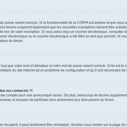
t de passe soient corrects. Si la fonctionnalité de la COPPA est activée et que vous 
ains forums exigeront également que les nouvelles inscriptions doivent être activée
te lors de votre inscription. Si vous aviez reçu un courrier électronique, consultez l
r électronique ou le courrier électronique a été filtré en tant que pourriel. Si vo
rateur du forum.
out que votre nom d’utilisateur et votre mot de passe soient corrects. Si tel est le
iétaire du site internet ait un problème de configuration et qu’il soit nécessaire de l
 plus me connecter ?!
votre compte pour une quelconque raison. De plus, beaucoup de forums suppriment pér
 nouveau et essayez de participer plus activement aux discussions du forum.
 récupéré, il peut facilement être réinitialisé. Veuillez vous rendre sur la page de