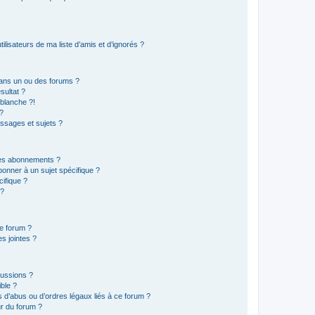
lisateurs de ma liste d’amis et d’ignorés ?
ans un ou des forums ?
sultat ?
blanche ?!
?
ssages et sujets ?
t les abonnements ?
onner à un sujet spécifique ?
ifique ?
 ?
ce forum ?
s jointes ?
cussions ?
ible ?
 d’abus ou d’ordres légaux liés à ce forum ?
r du forum ?