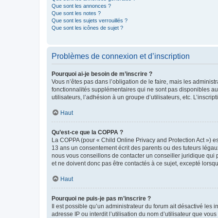
Que sont les annonces ?
Que sont les notes ?
Que sont les sujets verrouillés ?
Que sont les icônes de sujet ?
Problèmes de connexion et d’inscription
Pourquoi ai-je besoin de m’inscrire ?
Vous n’êtes pas dans l’obligation de le faire, mais les adminis
fonctionnalités supplémentaires qui ne sont pas disponibles aux 
utilisateurs, l’adhésion à un groupe d’utilisateurs, etc. L’insc
Haut
Qu’est-ce que la COPPA ?
La COPPA (pour « Child Online Privacy and Protection Act ») es
13 ans un consentement écrit des parents ou des tuteurs légaux
nous vous conseillons de contacter un conseiller juridique qui
et ne doivent donc pas être contactés à ce sujet, excepté lorsq
Haut
Pourquoi ne puis-je pas m’inscrire ?
Il est possible qu’un administrateur du forum ait désactivé les 
adresse IP ou interdit l’utilisation du nom d’utilisateur que vou