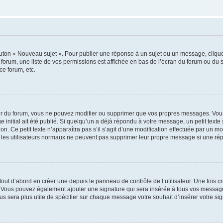
outon « Nouveau sujet ». Pour publier une réponse à un sujet ou un message, cliqu
 forum, une liste de vos permissions est affichée en bas de l’écran du forum ou du
ce forum, etc.
r du forum, vous ne pouvez modifier ou supprimer que vos propres messages. Vou
 initial ait été publié. Si quelqu’un a déjà répondu à votre message, un petit text
ion. Ce petit texte n’apparaîtra pas s’il s’agit d’une modification effectuée par un 
ue les utilisateurs normaux ne peuvent pas supprimer leur propre message si une ré
ut d’abord en créer une depuis le panneau de contrôle de l’utilisateur. Une fois c
ure. Vous pouvez également ajouter une signature qui sera insérée à tous vos mess
 vous sera plus utile de spécifier sur chaque message votre souhait d’insérer votre si