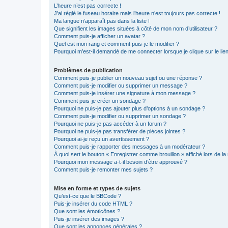
L’heure n’est pas correcte !
J’ai réglé le fuseau horaire mais l’heure n’est toujours pas correcte !
Ma langue n’apparaît pas dans la liste !
Que signifient les images situées à côté de mon nom d’utilisateur ?
Comment puis-je afficher un avatar ?
Quel est mon rang et comment puis-je le modifier ?
Pourquoi m’est-il demandé de me connecter lorsque je clique sur le lien 
Problèmes de publication
Comment puis-je publier un nouveau sujet ou une réponse ?
Comment puis-je modifier ou supprimer un message ?
Comment puis-je insérer une signature à mon message ?
Comment puis-je créer un sondage ?
Pourquoi ne puis-je pas ajouter plus d’options à un sondage ?
Comment puis-je modifier ou supprimer un sondage ?
Pourquoi ne puis-je pas accéder à un forum ?
Pourquoi ne puis-je pas transférer de pièces jointes ?
Pourquoi ai-je reçu un avertissement ?
Comment puis-je rapporter des messages à un modérateur ?
À quoi sert le bouton « Enregistrer comme brouillon » affiché lors de la 
Pourquoi mon message a-t-il besoin d’être approuvé ?
Comment puis-je remonter mes sujets ?
Mise en forme et types de sujets
Qu’est-ce que le BBCode ?
Puis-je insérer du code HTML ?
Que sont les émoticônes ?
Puis-je insérer des images ?
Que sont les annonces générales ?