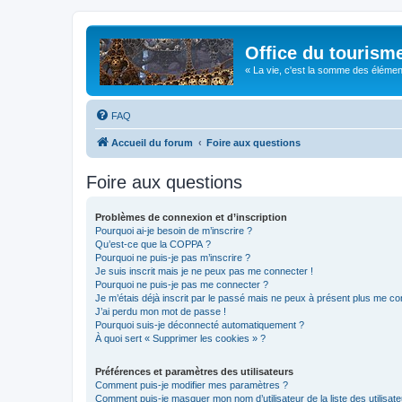
Office du tourism
« La vie, c'est la somme des éléments 
FAQ
Accueil du forum
Foire aux questions
Foire aux questions
Problèmes de connexion et d’inscription
Pourquoi ai-je besoin de m’inscrire ?
Qu’est-ce que la COPPA ?
Pourquoi ne puis-je pas m’inscrire ?
Je suis inscrit mais je ne peux pas me connecter !
Pourquoi ne puis-je pas me connecter ?
Je m’étais déjà inscrit par le passé mais ne peux à présent plus me co
J’ai perdu mon mot de passe !
Pourquoi suis-je déconnecté automatiquement ?
À quoi sert « Supprimer les cookies » ?
Préférences et paramètres des utilisateurs
Comment puis-je modifier mes paramètres ?
Comment puis-je masquer mon nom d’utilisateur de la liste des utilisate