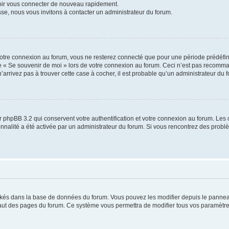
voir vous connecter de nouveau rapidement.
sse, nous vous invitons à contacter un administrateur du forum.
otre connexion au forum, vous ne resterez connecté que pour une période prédéfinie
se « Se souvenir de moi » lors de votre connexion au forum. Ceci n’est pas recomm
’arrivez pas à trouver cette case à cocher, il est probable qu’un administrateur du fo
 phpBB 3.2 qui conservent votre authentification et votre connexion au forum. Les 
tionnalité a été activée par un administrateur du forum. Si vous rencontrez des pro
ockés dans la base de données du forum. Vous pouvez les modifier depuis le panneau 
haut des pages du forum. Ce système vous permettra de modifier tous vos paramètre