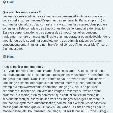
Haut
Que sont les émoticônes ?
Les émoticônes sont de petites images qui peuvent être utilisées grâce à un
code court et qui permettent d’exprimer des sentiments. Par exemple, « :) »
exprime la joie, alors qu’au contraire, « :( » exprime la tristesse. Vous pouvez
consulter la liste complète des émoticônes depuis le formulaire de rédaction.
Essayez cependant de ne pas abuser des émoticônes, elles peuvent
rapidement rendre un message illisible et un modérateur pourrait décider de le
modifier ou de le supprimer complètement. Les administrateurs du forum
peuvent également limiter le nombre d’émoticônes qu’il est possible d’insérer
à un message.
Haut
Puis-je insérer des images ?
Oui, vous pouvez insérer des images à vos messages. Si les administrateurs
du forum ont autorisé l’insertion de pièces jointes, vous pourrez transférer des
images sur le forum. Dans le cas contraire, vous devrez insérer un lien vers
une image distante, hébergée sur un serveur internet public, comme par
exemple « http://www.exemple.com/mon-image.gif ». Vous ne pourrez
cependant ni insérer de lien vers des images présentes sur votre propre
ordinateur (à moins, bien évidemment, que celui-ci soit en lui-même un
serveur internet), ni insérer de lien vers des images hébergées derrière un
quelconque système d’authentification, comme par exemple les services de
messagerie électronique de Outlook ou de Yahoo, les sites protégés par un
mot de passe, etc. Pour insérer une image, utilisez la balise BBCode « [img] ».