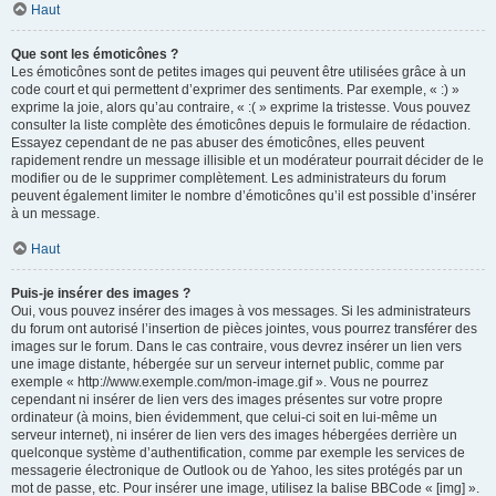
Haut
Que sont les émoticônes ?
Les émoticônes sont de petites images qui peuvent être utilisées grâce à un
code court et qui permettent d’exprimer des sentiments. Par exemple, « :) »
exprime la joie, alors qu’au contraire, « :( » exprime la tristesse. Vous pouvez
consulter la liste complète des émoticônes depuis le formulaire de rédaction.
Essayez cependant de ne pas abuser des émoticônes, elles peuvent
rapidement rendre un message illisible et un modérateur pourrait décider de le
modifier ou de le supprimer complètement. Les administrateurs du forum
peuvent également limiter le nombre d’émoticônes qu’il est possible d’insérer
à un message.
Haut
Puis-je insérer des images ?
Oui, vous pouvez insérer des images à vos messages. Si les administrateurs
du forum ont autorisé l’insertion de pièces jointes, vous pourrez transférer des
images sur le forum. Dans le cas contraire, vous devrez insérer un lien vers
une image distante, hébergée sur un serveur internet public, comme par
exemple « http://www.exemple.com/mon-image.gif ». Vous ne pourrez
cependant ni insérer de lien vers des images présentes sur votre propre
ordinateur (à moins, bien évidemment, que celui-ci soit en lui-même un
serveur internet), ni insérer de lien vers des images hébergées derrière un
quelconque système d’authentification, comme par exemple les services de
messagerie électronique de Outlook ou de Yahoo, les sites protégés par un
mot de passe, etc. Pour insérer une image, utilisez la balise BBCode « [img] ».