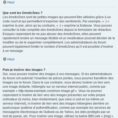
Haut
Que sont les émoticônes ?
Les émoticônes sont de petites images qui peuvent être utilisées grâce à un
code court et qui permettent d’exprimer des sentiments. Par exemple, « :) »
exprime la joie, alors qu’au contraire, « :( » exprime la tristesse. Vous pouvez
consulter la liste complète des émoticônes depuis le formulaire de rédaction.
Essayez cependant de ne pas abuser des émoticônes, elles peuvent
rapidement rendre un message illisible et un modérateur pourrait décider de le
modifier ou de le supprimer complètement. Les administrateurs du forum
peuvent également limiter le nombre d’émoticônes qu’il est possible d’insérer
à un message.
Haut
Puis-je insérer des images ?
Oui, vous pouvez insérer des images à vos messages. Si les administrateurs
du forum ont autorisé l’insertion de pièces jointes, vous pourrez transférer des
images sur le forum. Dans le cas contraire, vous devrez insérer un lien vers
une image distante, hébergée sur un serveur internet public, comme par
exemple « http://www.exemple.com/mon-image.gif ». Vous ne pourrez
cependant ni insérer de lien vers des images présentes sur votre propre
ordinateur (à moins, bien évidemment, que celui-ci soit en lui-même un
serveur internet), ni insérer de lien vers des images hébergées derrière un
quelconque système d’authentification, comme par exemple les services de
messagerie électronique de Outlook ou de Yahoo, les sites protégés par un
mot de passe, etc. Pour insérer une image, utilisez la balise BBCode « [img] ».