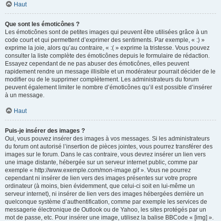
Haut
Que sont les émoticônes ?
Les émoticônes sont de petites images qui peuvent être utilisées grâce à un
code court et qui permettent d’exprimer des sentiments. Par exemple, « :) »
exprime la joie, alors qu’au contraire, « :( » exprime la tristesse. Vous pouvez
consulter la liste complète des émoticônes depuis le formulaire de rédaction.
Essayez cependant de ne pas abuser des émoticônes, elles peuvent
rapidement rendre un message illisible et un modérateur pourrait décider de le
modifier ou de le supprimer complètement. Les administrateurs du forum
peuvent également limiter le nombre d’émoticônes qu’il est possible d’insérer
à un message.
Haut
Puis-je insérer des images ?
Oui, vous pouvez insérer des images à vos messages. Si les administrateurs
du forum ont autorisé l’insertion de pièces jointes, vous pourrez transférer des
images sur le forum. Dans le cas contraire, vous devrez insérer un lien vers
une image distante, hébergée sur un serveur internet public, comme par
exemple « http://www.exemple.com/mon-image.gif ». Vous ne pourrez
cependant ni insérer de lien vers des images présentes sur votre propre
ordinateur (à moins, bien évidemment, que celui-ci soit en lui-même un
serveur internet), ni insérer de lien vers des images hébergées derrière un
quelconque système d’authentification, comme par exemple les services de
messagerie électronique de Outlook ou de Yahoo, les sites protégés par un
mot de passe, etc. Pour insérer une image, utilisez la balise BBCode « [img] ».