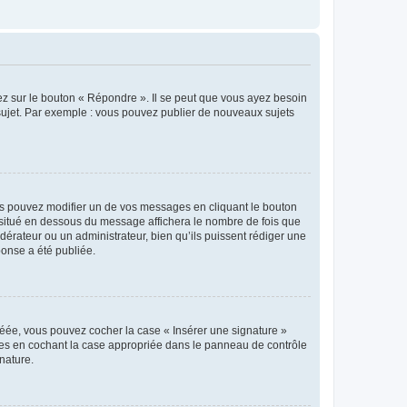
ez sur le bouton « Répondre ». Il se peut que vous ayez besoin
 sujet. Par exemple : vous pouvez publier de nouveaux sujets
s pouvez modifier un de vos messages en cliquant le bouton
e situé en dessous du message affichera le nombre de fois que
modérateur ou un administrateur, bien qu’ils puissent rédiger une
ponse a été publiée.
réée, vous pouvez cocher la case « Insérer une signature »
ages en cochant la case appropriée dans le panneau de contrôle
gnature.