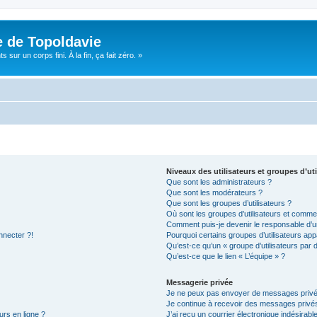
e de Topoldavie
sur un corps fini. À la fin, ça fait zéro. »
Niveaux des utilisateurs et groupes d’uti
Que sont les administrateurs ?
Que sont les modérateurs ?
Que sont les groupes d’utilisateurs ?
Où sont les groupes d’utilisateurs et commen
Comment puis-je devenir le responsable d’un
nnecter ?!
Pourquoi certains groupes d’utilisateurs app
Qu’est-ce qu’un « groupe d’utilisateurs par 
Qu’est-ce que le lien « L’équipe » ?
Messagerie privée
Je ne peux pas envoyer de messages privé
Je continue à recevoir des messages privés 
urs en ligne ?
J’ai reçu un courrier électronique indésirabl