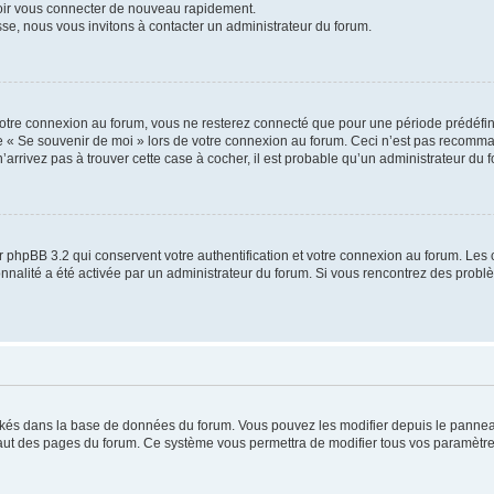
voir vous connecter de nouveau rapidement.
sse, nous vous invitons à contacter un administrateur du forum.
otre connexion au forum, vous ne resterez connecté que pour une période prédéfinie
se « Se souvenir de moi » lors de votre connexion au forum. Ceci n’est pas recomm
’arrivez pas à trouver cette case à cocher, il est probable qu’un administrateur du fo
 phpBB 3.2 qui conservent votre authentification et votre connexion au forum. Les 
tionnalité a été activée par un administrateur du forum. Si vous rencontrez des pro
ockés dans la base de données du forum. Vous pouvez les modifier depuis le panneau 
haut des pages du forum. Ce système vous permettra de modifier tous vos paramètre