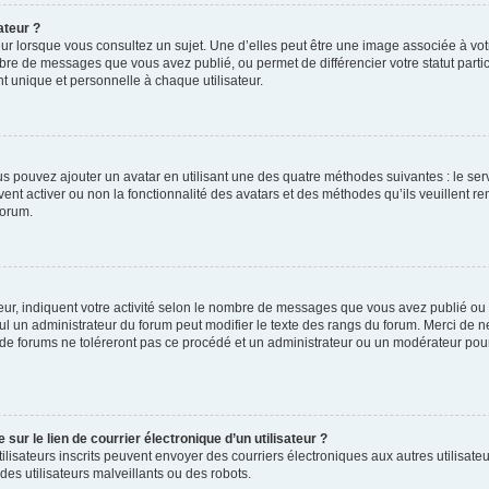
ateur ?
ur lorsque vous consultez un sujet. Une d’elles peut être une image associée à vo
mbre de messages que vous avez publié, ou permet de différencier votre statut parti
 unique et personnelle à chaque utilisateur.
ous pouvez ajouter un avatar en utilisant une des quatre méthodes suivantes : le serv
ent activer ou non la fonctionnalité des avatars et des méthodes qu’ils veuillent ren
forum.
ur, indiquent votre activité selon le nombre de messages que vous avez publié ou id
eul un administrateur du forum peut modifier le texte des rangs du forum. Merci de 
de forums ne toléreront pas ce procédé et un administrateur ou un modérateur pou
ur le lien de courrier électronique d’un utilisateur ?
s utilisateurs inscrits peuvent envoyer des courriers électroniques aux autres utili
es utilisateurs malveillants ou des robots.