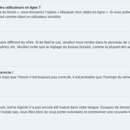
s utilisateurs en ligne ?
s du forum », vous trouverez l’option « Masquer mon statut en ligne ». Si vous activ
é comme étant un utilisateur invisible.
aire différent du vôtre. Si tel était le cas, veuillez vous rendre dans le panneau de co
ey, etc. Veuillez noter que le réglage du fuseau horaire, comme la plupart des autr
orrecte !
 mais que l’heure n’est toujours pas correcte, il est probable que l’horloge du serve
orum, soit le logiciel n’a pas encore été traduit dans votre langue. Essayez de deman
 n’existe pas, vous êtes libre de vous porter volontaire et commencer une nouvelle t