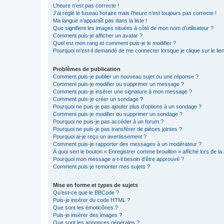
L’heure n’est pas correcte !
J’ai réglé le fuseau horaire mais l’heure n’est toujours pas correcte !
Ma langue n’apparaît pas dans la liste !
Que signifient les images situées à côté de mon nom d’utilisateur ?
Comment puis-je afficher un avatar ?
Quel est mon rang et comment puis-je le modifier ?
Pourquoi m’est-il demandé de me connecter lorsque je clique sur le lien 
Problèmes de publication
Comment puis-je publier un nouveau sujet ou une réponse ?
Comment puis-je modifier ou supprimer un message ?
Comment puis-je insérer une signature à mon message ?
Comment puis-je créer un sondage ?
Pourquoi ne puis-je pas ajouter plus d’options à un sondage ?
Comment puis-je modifier ou supprimer un sondage ?
Pourquoi ne puis-je pas accéder à un forum ?
Pourquoi ne puis-je pas transférer de pièces jointes ?
Pourquoi ai-je reçu un avertissement ?
Comment puis-je rapporter des messages à un modérateur ?
À quoi sert le bouton « Enregistrer comme brouillon » affiché lors de la 
Pourquoi mon message a-t-il besoin d’être approuvé ?
Comment puis-je remonter mes sujets ?
Mise en forme et types de sujets
Qu’est-ce que le BBCode ?
Puis-je insérer du code HTML ?
Que sont les émoticônes ?
Puis-je insérer des images ?
Que sont les annonces générales ?