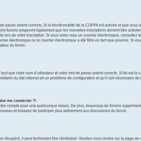
t de passe soient corrects. Si la fonctionnalité de la COPPA est activée et que vous 
ains forums exigeront également que les nouvelles inscriptions doivent être activée
te lors de votre inscription. Si vous aviez reçu un courrier électronique, consultez l
r électronique ou le courrier électronique a été filtré en tant que pourriel. Si vo
rateur du forum.
out que votre nom d’utilisateur et votre mot de passe soient corrects. Si tel est le
iétaire du site internet ait un problème de configuration et qu’il soit nécessaire de l
 plus me connecter ?!
votre compte pour une quelconque raison. De plus, beaucoup de forums suppriment pér
 nouveau et essayez de participer plus activement aux discussions du forum.
 récupéré, il peut facilement être réinitialisé. Veuillez vous rendre sur la page de