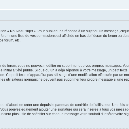
outon « Nouveau sujet ». Pour publier une réponse à un sujet ou un message, cliqu
 forum, une liste de vos permissions est affichée en bas de l’écran du forum ou du
ce forum, etc.
r du forum, vous ne pouvez modifier ou supprimer que vos propres messages. Vou
 initial ait été publié. Si quelqu’un a déjà répondu à votre message, un petit text
ion. Ce petit texte n’apparaîtra pas s’il s’agit d’une modification effectuée par un 
ue les utilisateurs normaux ne peuvent pas supprimer leur propre message si une ré
ut d’abord en créer une depuis le panneau de contrôle de l’utilisateur. Une fois c
ure. Vous pouvez également ajouter une signature qui sera insérée à tous vos mess
 vous sera plus utile de spécifier sur chaque message votre souhait d’insérer votre si