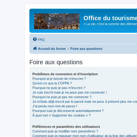
Office du tourism
« La vie, c'est la somme des éléments 
FAQ
Accueil du forum
Foire aux questions
Foire aux questions
Problèmes de connexion et d’inscription
Pourquoi ai-je besoin de m’inscrire ?
Qu’est-ce que la COPPA ?
Pourquoi ne puis-je pas m’inscrire ?
Je suis inscrit mais je ne peux pas me connecter !
Pourquoi ne puis-je pas me connecter ?
Je m’étais déjà inscrit par le passé mais ne peux à présent plus me co
J’ai perdu mon mot de passe !
Pourquoi suis-je déconnecté automatiquement ?
À quoi sert « Supprimer les cookies » ?
Préférences et paramètres des utilisateurs
Comment puis-je modifier mes paramètres ?
Comment puis-je masquer mon nom d’utilisateur de la liste des utilisate