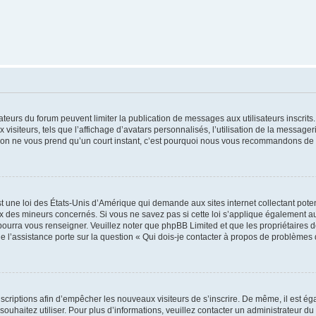
trateurs du forum peuvent limiter la publication de messages aux utilisateurs inscri
visiteurs, tels que l’affichage d’avatars personnalisés, l’utilisation de la messager
ription ne vous prend qu’un court instant, c’est pourquoi nous vous recommandons de l
t une loi des États-Unis d’Amérique qui demande aux sites internet collectant pot
 des mineurs concernés. Si vous ne savez pas si cette loi s’applique également au
 pourra vous renseigner. Veuillez noter que phpBB Limited et que les propriétaires
ue l’assistance porte sur la question « Qui dois-je contacter à propos de problèmes 
inscriptions afin d’empêcher les nouveaux visiteurs de s’inscrire. De même, il est é
s souhaitez utiliser. Pour plus d’informations, veuillez contacter un administrateur du