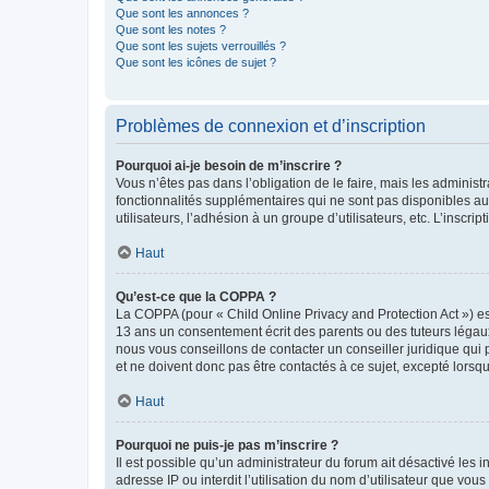
Que sont les annonces ?
Que sont les notes ?
Que sont les sujets verrouillés ?
Que sont les icônes de sujet ?
Problèmes de connexion et d’inscription
Pourquoi ai-je besoin de m’inscrire ?
Vous n’êtes pas dans l’obligation de le faire, mais les adminis
fonctionnalités supplémentaires qui ne sont pas disponibles aux 
utilisateurs, l’adhésion à un groupe d’utilisateurs, etc. L’insc
Haut
Qu’est-ce que la COPPA ?
La COPPA (pour « Child Online Privacy and Protection Act ») es
13 ans un consentement écrit des parents ou des tuteurs légaux
nous vous conseillons de contacter un conseiller juridique qui
et ne doivent donc pas être contactés à ce sujet, excepté lorsq
Haut
Pourquoi ne puis-je pas m’inscrire ?
Il est possible qu’un administrateur du forum ait désactivé les 
adresse IP ou interdit l’utilisation du nom d’utilisateur que vou