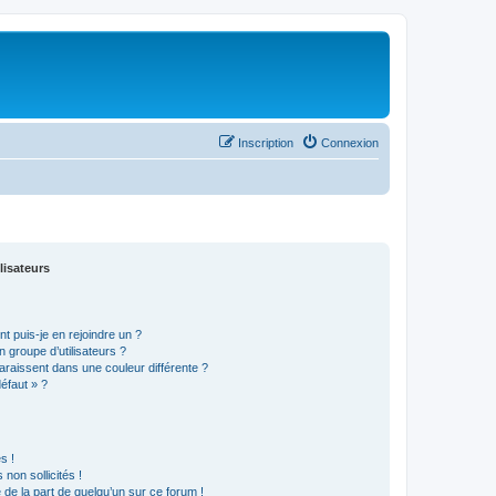
Inscription
Connexion
lisateurs
t puis-je en rejoindre un ?
 groupe d’utilisateurs ?
araissent dans une couleur différente ?
défaut » ?
s !
non sollicités !
e de la part de quelqu’un sur ce forum !