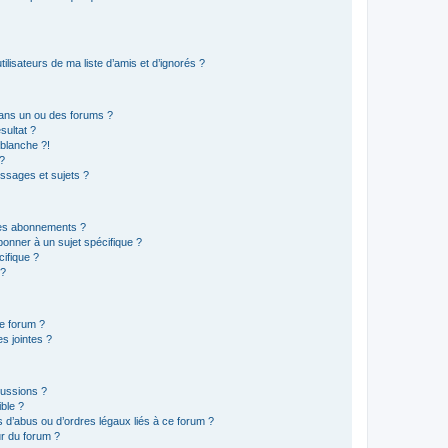
lisateurs de ma liste d’amis et d’ignorés ?
ans un ou des forums ?
sultat ?
blanche ?!
?
ssages et sujets ?
t les abonnements ?
onner à un sujet spécifique ?
ifique ?
 ?
ce forum ?
s jointes ?
cussions ?
ible ?
 d’abus ou d’ordres légaux liés à ce forum ?
r du forum ?