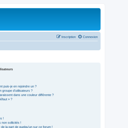
Inscription
Connexion
lisateurs
t puis-je en rejoindre un ?
 groupe d’utilisateurs ?
araissent dans une couleur différente ?
défaut » ?
s !
non sollicités !
e de la part de quelqu’un sur ce forum !