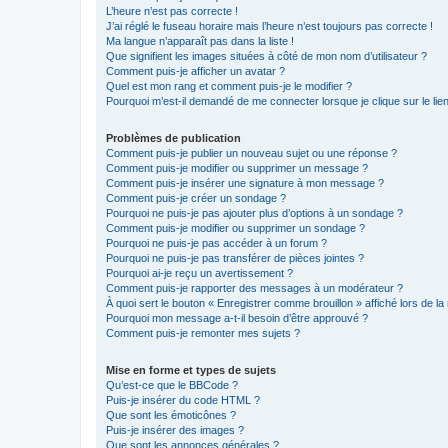
L’heure n’est pas correcte !
J’ai réglé le fuseau horaire mais l’heure n’est toujours pas correcte !
Ma langue n’apparaît pas dans la liste !
Que signifient les images situées à côté de mon nom d’utilisateur ?
Comment puis-je afficher un avatar ?
Quel est mon rang et comment puis-je le modifier ?
Pourquoi m’est-il demandé de me connecter lorsque je clique sur le lien 
Problèmes de publication
Comment puis-je publier un nouveau sujet ou une réponse ?
Comment puis-je modifier ou supprimer un message ?
Comment puis-je insérer une signature à mon message ?
Comment puis-je créer un sondage ?
Pourquoi ne puis-je pas ajouter plus d’options à un sondage ?
Comment puis-je modifier ou supprimer un sondage ?
Pourquoi ne puis-je pas accéder à un forum ?
Pourquoi ne puis-je pas transférer de pièces jointes ?
Pourquoi ai-je reçu un avertissement ?
Comment puis-je rapporter des messages à un modérateur ?
À quoi sert le bouton « Enregistrer comme brouillon » affiché lors de la 
Pourquoi mon message a-t-il besoin d’être approuvé ?
Comment puis-je remonter mes sujets ?
Mise en forme et types de sujets
Qu’est-ce que le BBCode ?
Puis-je insérer du code HTML ?
Que sont les émoticônes ?
Puis-je insérer des images ?
Que sont les annonces générales ?