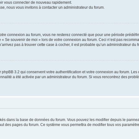
voir vous connecter de nouveau rapidement.
sse, nous vous invitons à contacter un administrateur du forum.
otre connexion au forum, vous ne resterez connecté que pour une période prédéfinie
se « Se souvenir de moi » lors de votre connexion au forum. Ceci n’est pas recomm
’arrivez pas à trouver cette case à cocher, il est probable qu’un administrateur du fo
 phpBB 3.2 qui conservent votre authentification et votre connexion au forum. Les 
tionnalité a été activée par un administrateur du forum. Si vous rencontrez des pro
ockés dans la base de données du forum. Vous pouvez les modifier depuis le panneau 
haut des pages du forum. Ce système vous permettra de modifier tous vos paramètre