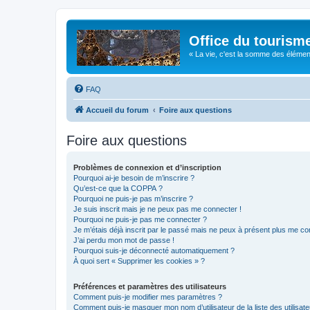
Office du tourism
« La vie, c'est la somme des éléments 
FAQ
Accueil du forum
Foire aux questions
Foire aux questions
Problèmes de connexion et d’inscription
Pourquoi ai-je besoin de m’inscrire ?
Qu’est-ce que la COPPA ?
Pourquoi ne puis-je pas m’inscrire ?
Je suis inscrit mais je ne peux pas me connecter !
Pourquoi ne puis-je pas me connecter ?
Je m’étais déjà inscrit par le passé mais ne peux à présent plus me co
J’ai perdu mon mot de passe !
Pourquoi suis-je déconnecté automatiquement ?
À quoi sert « Supprimer les cookies » ?
Préférences et paramètres des utilisateurs
Comment puis-je modifier mes paramètres ?
Comment puis-je masquer mon nom d’utilisateur de la liste des utilisate