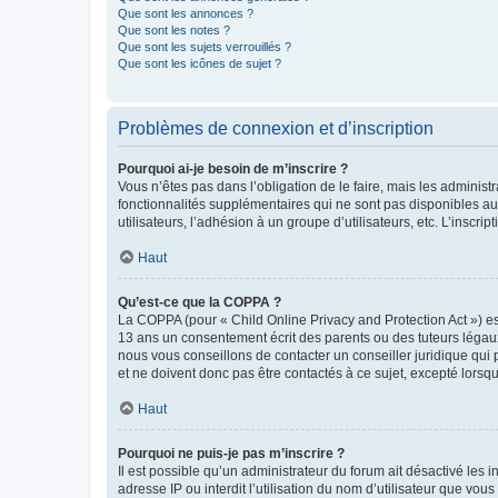
Que sont les annonces ?
Que sont les notes ?
Que sont les sujets verrouillés ?
Que sont les icônes de sujet ?
Problèmes de connexion et d’inscription
Pourquoi ai-je besoin de m’inscrire ?
Vous n’êtes pas dans l’obligation de le faire, mais les adminis
fonctionnalités supplémentaires qui ne sont pas disponibles aux 
utilisateurs, l’adhésion à un groupe d’utilisateurs, etc. L’insc
Haut
Qu’est-ce que la COPPA ?
La COPPA (pour « Child Online Privacy and Protection Act ») es
13 ans un consentement écrit des parents ou des tuteurs légaux
nous vous conseillons de contacter un conseiller juridique qui
et ne doivent donc pas être contactés à ce sujet, excepté lorsq
Haut
Pourquoi ne puis-je pas m’inscrire ?
Il est possible qu’un administrateur du forum ait désactivé les 
adresse IP ou interdit l’utilisation du nom d’utilisateur que vou