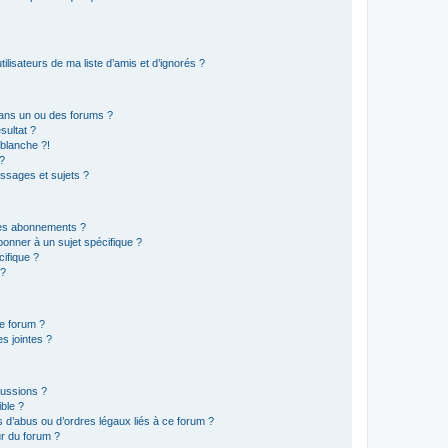
lisateurs de ma liste d’amis et d’ignorés ?
ans un ou des forums ?
sultat ?
blanche ?!
?
ssages et sujets ?
t les abonnements ?
onner à un sujet spécifique ?
ifique ?
 ?
ce forum ?
s jointes ?
cussions ?
ible ?
 d’abus ou d’ordres légaux liés à ce forum ?
r du forum ?