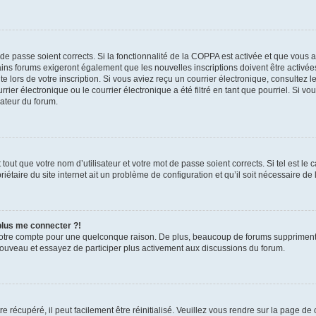
t de passe soient corrects. Si la fonctionnalité de la COPPA est activée et que vous 
ains forums exigeront également que les nouvelles inscriptions doivent être activée
te lors de votre inscription. Si vous aviez reçu un courrier électronique, consultez l
r électronique ou le courrier électronique a été filtré en tant que pourriel. Si vo
rateur du forum.
out que votre nom d’utilisateur et votre mot de passe soient corrects. Si tel est le
iétaire du site internet ait un problème de configuration et qu’il soit nécessaire de l
 plus me connecter ?!
votre compte pour une quelconque raison. De plus, beaucoup de forums suppriment pér
 nouveau et essayez de participer plus activement aux discussions du forum.
 récupéré, il peut facilement être réinitialisé. Veuillez vous rendre sur la page de