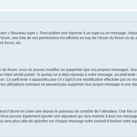
outon « Nouveau sujet ». Pour publier une réponse à un sujet ou un message, cliqu
 forum, une liste de vos permissions est affichée en bas de l’écran du forum ou du
ce forum, etc.
r du forum, vous ne pouvez modifier ou supprimer que vos propres messages. Vou
 initial ait été publié. Si quelqu’un a déjà répondu à votre message, un petit text
ion. Ce petit texte n’apparaîtra pas s’il s’agit d’une modification effectuée par un 
ue les utilisateurs normaux ne peuvent pas supprimer leur propre message si une ré
ut d’abord en créer une depuis le panneau de contrôle de l’utilisateur. Une fois c
ure. Vous pouvez également ajouter une signature qui sera insérée à tous vos mess
 vous sera plus utile de spécifier sur chaque message votre souhait d’insérer votre si