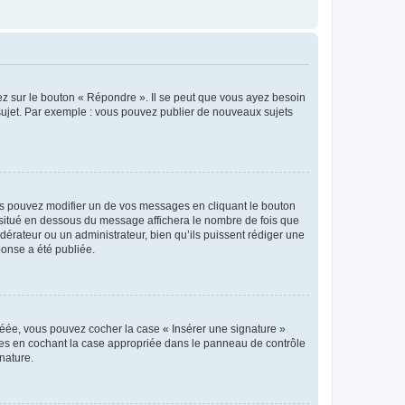
ez sur le bouton « Répondre ». Il se peut que vous ayez besoin
 sujet. Par exemple : vous pouvez publier de nouveaux sujets
s pouvez modifier un de vos messages en cliquant le bouton
e situé en dessous du message affichera le nombre de fois que
modérateur ou un administrateur, bien qu’ils puissent rédiger une
ponse a été publiée.
réée, vous pouvez cocher la case « Insérer une signature »
ages en cochant la case appropriée dans le panneau de contrôle
gnature.