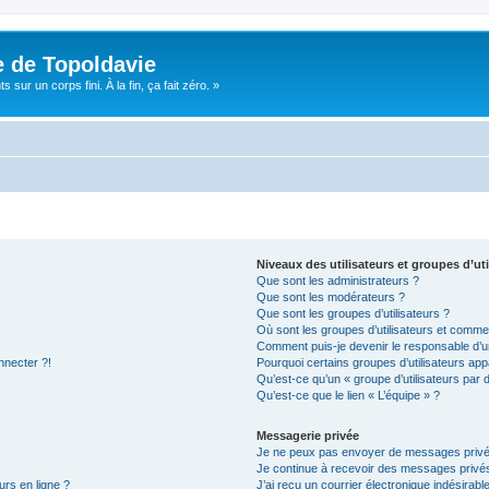
e de Topoldavie
sur un corps fini. À la fin, ça fait zéro. »
Niveaux des utilisateurs et groupes d’uti
Que sont les administrateurs ?
Que sont les modérateurs ?
Que sont les groupes d’utilisateurs ?
Où sont les groupes d’utilisateurs et commen
Comment puis-je devenir le responsable d’un
nnecter ?!
Pourquoi certains groupes d’utilisateurs app
Qu’est-ce qu’un « groupe d’utilisateurs par 
Qu’est-ce que le lien « L’équipe » ?
Messagerie privée
Je ne peux pas envoyer de messages privé
Je continue à recevoir des messages privés 
urs en ligne ?
J’ai reçu un courrier électronique indésirabl