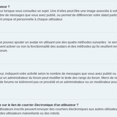
ateur ?
ur lorsque vous consultez un sujet. Une d’elles peut être une image associée à vo
mbre de messages que vous avez publié, ou permet de différencier votre statut parti
 unique et personnelle à chaque utilisateur.
ous pouvez ajouter un avatar en utilisant une des quatre méthodes suivantes : le serv
ent activer ou non la fonctionnalité des avatars et des méthodes qu’ils veuillent ren
forum.
ur, indiquent votre activité selon le nombre de messages que vous avez publié ou id
eul un administrateur du forum peut modifier le texte des rangs du forum. Merci de 
de forums ne toléreront pas ce procédé et un administrateur ou un modérateur pou
ur le lien de courrier électronique d’un utilisateur ?
s utilisateurs inscrits peuvent envoyer des courriers électroniques aux autres utili
es utilisateurs malveillants ou des robots.