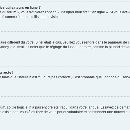
s utilisateurs en ligne ?
s du forum », vous trouverez l’option « Masquer mon statut en ligne ». Si vous activ
é comme étant un utilisateur invisible.
aire différent du vôtre. Si tel était le cas, veuillez vous rendre dans le panneau de co
ey, etc. Veuillez noter que le réglage du fuseau horaire, comme la plupart des autr
orrecte !
 mais que l’heure n’est toujours pas correcte, il est probable que l’horloge du serve
orum, soit le logiciel n’a pas encore été traduit dans votre langue. Essayez de deman
 n’existe pas, vous êtes libre de vous porter volontaire et commencer une nouvelle t