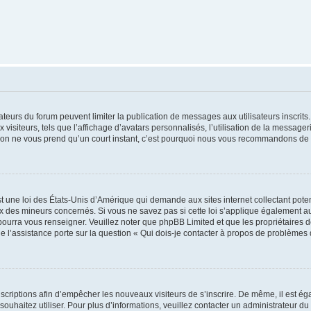
trateurs du forum peuvent limiter la publication de messages aux utilisateurs inscri
visiteurs, tels que l’affichage d’avatars personnalisés, l’utilisation de la messager
ription ne vous prend qu’un court instant, c’est pourquoi nous vous recommandons de l
t une loi des États-Unis d’Amérique qui demande aux sites internet collectant pot
 des mineurs concernés. Si vous ne savez pas si cette loi s’applique également au
 pourra vous renseigner. Veuillez noter que phpBB Limited et que les propriétaires
ue l’assistance porte sur la question « Qui dois-je contacter à propos de problèmes 
inscriptions afin d’empêcher les nouveaux visiteurs de s’inscrire. De même, il est é
s souhaitez utiliser. Pour plus d’informations, veuillez contacter un administrateur du