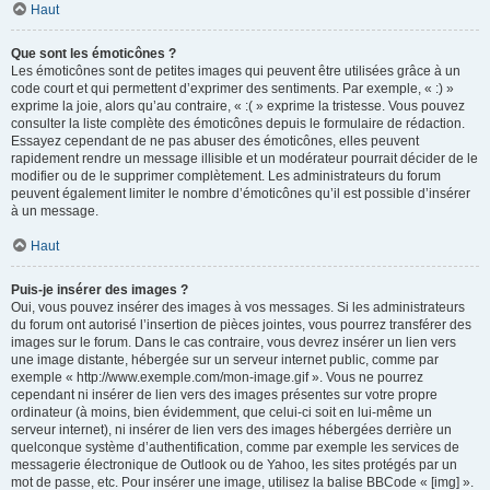
Haut
Que sont les émoticônes ?
Les émoticônes sont de petites images qui peuvent être utilisées grâce à un
code court et qui permettent d’exprimer des sentiments. Par exemple, « :) »
exprime la joie, alors qu’au contraire, « :( » exprime la tristesse. Vous pouvez
consulter la liste complète des émoticônes depuis le formulaire de rédaction.
Essayez cependant de ne pas abuser des émoticônes, elles peuvent
rapidement rendre un message illisible et un modérateur pourrait décider de le
modifier ou de le supprimer complètement. Les administrateurs du forum
peuvent également limiter le nombre d’émoticônes qu’il est possible d’insérer
à un message.
Haut
Puis-je insérer des images ?
Oui, vous pouvez insérer des images à vos messages. Si les administrateurs
du forum ont autorisé l’insertion de pièces jointes, vous pourrez transférer des
images sur le forum. Dans le cas contraire, vous devrez insérer un lien vers
une image distante, hébergée sur un serveur internet public, comme par
exemple « http://www.exemple.com/mon-image.gif ». Vous ne pourrez
cependant ni insérer de lien vers des images présentes sur votre propre
ordinateur (à moins, bien évidemment, que celui-ci soit en lui-même un
serveur internet), ni insérer de lien vers des images hébergées derrière un
quelconque système d’authentification, comme par exemple les services de
messagerie électronique de Outlook ou de Yahoo, les sites protégés par un
mot de passe, etc. Pour insérer une image, utilisez la balise BBCode « [img] ».