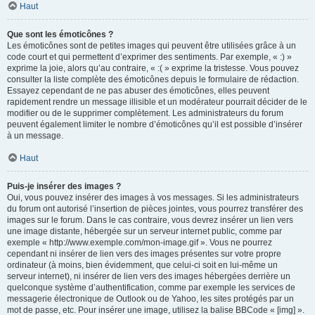
Haut
Que sont les émoticônes ?
Les émoticônes sont de petites images qui peuvent être utilisées grâce à un
code court et qui permettent d’exprimer des sentiments. Par exemple, « :) »
exprime la joie, alors qu’au contraire, « :( » exprime la tristesse. Vous pouvez
consulter la liste complète des émoticônes depuis le formulaire de rédaction.
Essayez cependant de ne pas abuser des émoticônes, elles peuvent
rapidement rendre un message illisible et un modérateur pourrait décider de le
modifier ou de le supprimer complètement. Les administrateurs du forum
peuvent également limiter le nombre d’émoticônes qu’il est possible d’insérer
à un message.
Haut
Puis-je insérer des images ?
Oui, vous pouvez insérer des images à vos messages. Si les administrateurs
du forum ont autorisé l’insertion de pièces jointes, vous pourrez transférer des
images sur le forum. Dans le cas contraire, vous devrez insérer un lien vers
une image distante, hébergée sur un serveur internet public, comme par
exemple « http://www.exemple.com/mon-image.gif ». Vous ne pourrez
cependant ni insérer de lien vers des images présentes sur votre propre
ordinateur (à moins, bien évidemment, que celui-ci soit en lui-même un
serveur internet), ni insérer de lien vers des images hébergées derrière un
quelconque système d’authentification, comme par exemple les services de
messagerie électronique de Outlook ou de Yahoo, les sites protégés par un
mot de passe, etc. Pour insérer une image, utilisez la balise BBCode « [img] ».