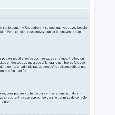
ez sur le bouton « Répondre ». Il se peut que vous ayez besoin
 sujet. Par exemple : vous pouvez publier de nouveaux sujets
s pouvez modifier un de vos messages en cliquant le bouton
e situé en dessous du message affichera le nombre de fois que
modérateur ou un administrateur, bien qu’ils puissent rédiger une
ponse a été publiée.
réée, vous pouvez cocher la case « Insérer une signature »
ages en cochant la case appropriée dans le panneau de contrôle
gnature.