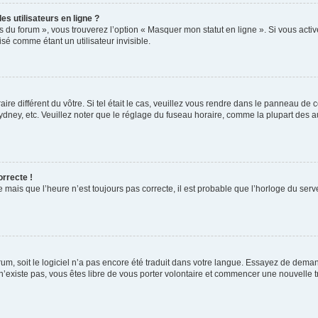
s utilisateurs en ligne ?
s du forum », vous trouverez l’option « Masquer mon statut en ligne ». Si vous activ
é comme étant un utilisateur invisible.
aire différent du vôtre. Si tel était le cas, veuillez vous rendre dans le panneau de co
ey, etc. Veuillez noter que le réglage du fuseau horaire, comme la plupart des autr
orrecte !
 mais que l’heure n’est toujours pas correcte, il est probable que l’horloge du serve
orum, soit le logiciel n’a pas encore été traduit dans votre langue. Essayez de deman
 n’existe pas, vous êtes libre de vous porter volontaire et commencer une nouvelle t