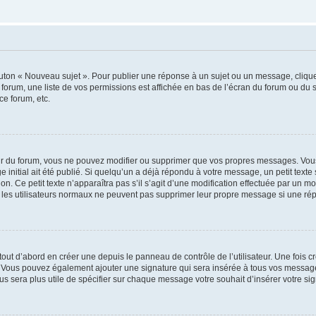
outon « Nouveau sujet ». Pour publier une réponse à un sujet ou un message, cliqu
 forum, une liste de vos permissions est affichée en bas de l’écran du forum ou du
ce forum, etc.
r du forum, vous ne pouvez modifier ou supprimer que vos propres messages. Vou
 initial ait été publié. Si quelqu’un a déjà répondu à votre message, un petit text
ion. Ce petit texte n’apparaîtra pas s’il s’agit d’une modification effectuée par un 
ue les utilisateurs normaux ne peuvent pas supprimer leur propre message si une ré
ut d’abord en créer une depuis le panneau de contrôle de l’utilisateur. Une fois c
ure. Vous pouvez également ajouter une signature qui sera insérée à tous vos mess
 vous sera plus utile de spécifier sur chaque message votre souhait d’insérer votre si