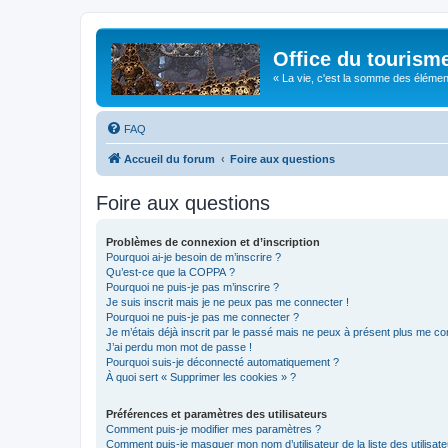
Office du tourism
« La vie, c'est la somme des éléments 
FAQ
Accueil du forum
Foire aux questions
Foire aux questions
Problèmes de connexion et d’inscription
Pourquoi ai-je besoin de m’inscrire ?
Qu’est-ce que la COPPA ?
Pourquoi ne puis-je pas m’inscrire ?
Je suis inscrit mais je ne peux pas me connecter !
Pourquoi ne puis-je pas me connecter ?
Je m’étais déjà inscrit par le passé mais ne peux à présent plus me co
J’ai perdu mon mot de passe !
Pourquoi suis-je déconnecté automatiquement ?
À quoi sert « Supprimer les cookies » ?
Préférences et paramètres des utilisateurs
Comment puis-je modifier mes paramètres ?
Comment puis-je masquer mon nom d’utilisateur de la liste des utilisate