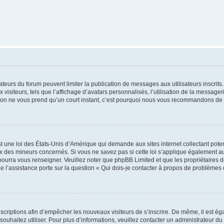
trateurs du forum peuvent limiter la publication de messages aux utilisateurs inscri
visiteurs, tels que l’affichage d’avatars personnalisés, l’utilisation de la messager
ription ne vous prend qu’un court instant, c’est pourquoi nous vous recommandons de l
t une loi des États-Unis d’Amérique qui demande aux sites internet collectant pot
 des mineurs concernés. Si vous ne savez pas si cette loi s’applique également au
 pourra vous renseigner. Veuillez noter que phpBB Limited et que les propriétaires
ue l’assistance porte sur la question « Qui dois-je contacter à propos de problèmes 
inscriptions afin d’empêcher les nouveaux visiteurs de s’inscrire. De même, il est é
s souhaitez utiliser. Pour plus d’informations, veuillez contacter un administrateur du