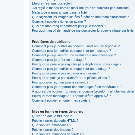
L’heure n’est pas correcte !
J’ai réglé le fuseau horaire mais l’heure n’est toujours pas correcte !
Ma langue n’apparaît pas dans la liste !
Que signifient les images situées à côté de mon nom d’utilisateur ?
Comment puis-je afficher un avatar ?
Quel est mon rang et comment puis-je le modifier ?
Pourquoi m’est-il demandé de me connecter lorsque je clique sur le lien 
Problèmes de publication
Comment puis-je publier un nouveau sujet ou une réponse ?
Comment puis-je modifier ou supprimer un message ?
Comment puis-je insérer une signature à mon message ?
Comment puis-je créer un sondage ?
Pourquoi ne puis-je pas ajouter plus d’options à un sondage ?
Comment puis-je modifier ou supprimer un sondage ?
Pourquoi ne puis-je pas accéder à un forum ?
Pourquoi ne puis-je pas transférer de pièces jointes ?
Pourquoi ai-je reçu un avertissement ?
Comment puis-je rapporter des messages à un modérateur ?
À quoi sert le bouton « Enregistrer comme brouillon » affiché lors de la 
Pourquoi mon message a-t-il besoin d’être approuvé ?
Comment puis-je remonter mes sujets ?
Mise en forme et types de sujets
Qu’est-ce que le BBCode ?
Puis-je insérer du code HTML ?
Que sont les émoticônes ?
Puis-je insérer des images ?
Que sont les annonces générales ?