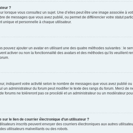
ateur ?
ur lorsque vous consultez un sujet. Une d’elles peut être une image associée à vo
mbre de messages que vous avez publié, ou permet de différencier votre statut parti
 unique et personnelle à chaque utilisateur.
ous pouvez ajouter un avatar en utilisant une des quatre méthodes suivantes : le serv
ent activer ou non la fonctionnalité des avatars et des méthodes qu’ils veuillent ren
forum.
ur, indiquent votre activité selon le nombre de messages que vous avez publié ou id
eul un administrateur du forum peut modifier le texte des rangs du forum. Merci de 
de forums ne toléreront pas ce procédé et un administrateur ou un modérateur pou
ur le lien de courrier électronique d’un utilisateur ?
s utilisateurs inscrits peuvent envoyer des courriers électroniques aux autres utili
es utilisateurs malveillants ou des robots.