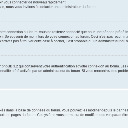
voir vous connecter de nouveau rapidement.
sse, nous vous invitons à contacter un administrateur du forum.
otre connexion au forum, vous ne resterez connecté que pour une période prédéfinie
se « Se souvenir de moi » lors de votre connexion au forum. Ceci n’est pas recomm
’arrivez pas à trouver cette case à cocher, il est probable qu’un administrateur du fo
 phpBB 3.2 qui conservent votre authentification et votre connexion au forum. Les 
tionnalité a été activée par un administrateur du forum. Si vous rencontrez des pro
ockés dans la base de données du forum. Vous pouvez les modifier depuis le panneau 
haut des pages du forum. Ce système vous permettra de modifier tous vos paramètre