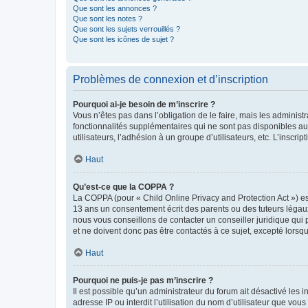
Que sont les annonces ?
Que sont les notes ?
Que sont les sujets verrouillés ?
Que sont les icônes de sujet ?
Problèmes de connexion et d’inscription
Pourquoi ai-je besoin de m’inscrire ?
Vous n’êtes pas dans l’obligation de le faire, mais les adminis
fonctionnalités supplémentaires qui ne sont pas disponibles aux 
utilisateurs, l’adhésion à un groupe d’utilisateurs, etc. L’insc
Haut
Qu’est-ce que la COPPA ?
La COPPA (pour « Child Online Privacy and Protection Act ») es
13 ans un consentement écrit des parents ou des tuteurs légaux
nous vous conseillons de contacter un conseiller juridique qui
et ne doivent donc pas être contactés à ce sujet, excepté lorsq
Haut
Pourquoi ne puis-je pas m’inscrire ?
Il est possible qu’un administrateur du forum ait désactivé les 
adresse IP ou interdit l’utilisation du nom d’utilisateur que vou