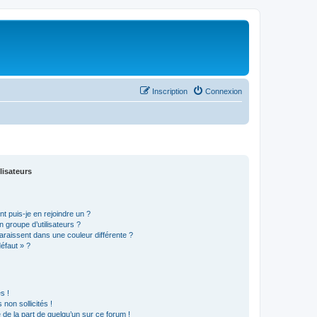
Inscription
Connexion
lisateurs
t puis-je en rejoindre un ?
 groupe d’utilisateurs ?
araissent dans une couleur différente ?
défaut » ?
s !
non sollicités !
e de la part de quelqu’un sur ce forum !