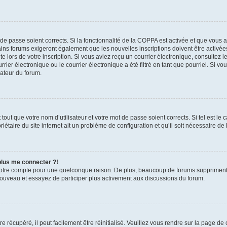
t de passe soient corrects. Si la fonctionnalité de la COPPA est activée et que vous 
ains forums exigeront également que les nouvelles inscriptions doivent être activée
te lors de votre inscription. Si vous aviez reçu un courrier électronique, consultez l
r électronique ou le courrier électronique a été filtré en tant que pourriel. Si vo
rateur du forum.
out que votre nom d’utilisateur et votre mot de passe soient corrects. Si tel est le
iétaire du site internet ait un problème de configuration et qu’il soit nécessaire de l
 plus me connecter ?!
votre compte pour une quelconque raison. De plus, beaucoup de forums suppriment pér
 nouveau et essayez de participer plus activement aux discussions du forum.
 récupéré, il peut facilement être réinitialisé. Veuillez vous rendre sur la page de