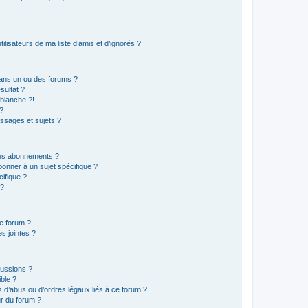
lisateurs de ma liste d’amis et d’ignorés ?
ans un ou des forums ?
sultat ?
blanche ?!
?
ssages et sujets ?
t les abonnements ?
onner à un sujet spécifique ?
ifique ?
 ?
ce forum ?
s jointes ?
cussions ?
ible ?
 d’abus ou d’ordres légaux liés à ce forum ?
r du forum ?