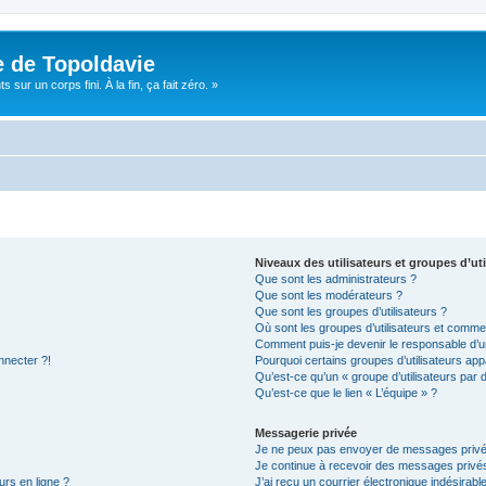
e de Topoldavie
sur un corps fini. À la fin, ça fait zéro. »
Niveaux des utilisateurs et groupes d’uti
Que sont les administrateurs ?
Que sont les modérateurs ?
Que sont les groupes d’utilisateurs ?
Où sont les groupes d’utilisateurs et commen
Comment puis-je devenir le responsable d’un
nnecter ?!
Pourquoi certains groupes d’utilisateurs app
Qu’est-ce qu’un « groupe d’utilisateurs par 
Qu’est-ce que le lien « L’équipe » ?
Messagerie privée
Je ne peux pas envoyer de messages privé
Je continue à recevoir des messages privés 
urs en ligne ?
J’ai reçu un courrier électronique indésirabl