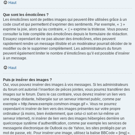
Haut
Que sont les émoticônes ?
Les émoticônes sont de petites images qui peuvent être utilisées grâce à un
code court et qui permettent d’exprimer des sentiments. Par exemple, « :) »
exprime la joie, alors qu’au contraire, « :( » exprime la tristesse. Vous pouvez
consulter la liste complète des émoticônes depuis le formulaire de rédaction.
Essayez cependant de ne pas abuser des émoticônes, elles peuvent
rapidement rendre un message illisible et un modérateur pourrait décider de le
modifier ou de le supprimer complètement. Les administrateurs du forum
peuvent également limiter le nombre d’émoticônes qu’il est possible d’insérer
à un message.
Haut
Puis-je insérer des images ?
Oui, vous pouvez insérer des images à vos messages. Si les administrateurs
du forum ont autorisé l’insertion de pièces jointes, vous pourrez transférer des
images sur le forum. Dans le cas contraire, vous devrez insérer un lien vers
une image distante, hébergée sur un serveur internet public, comme par
exemple « http://www.exemple.com/mon-image.gif ». Vous ne pourrez
cependant ni insérer de lien vers des images présentes sur votre propre
ordinateur (à moins, bien évidemment, que celui-ci soit en lui-même un
serveur internet), ni insérer de lien vers des images hébergées derrière un
quelconque système d’authentification, comme par exemple les services de
messagerie électronique de Outlook ou de Yahoo, les sites protégés par un
mot de passe, etc. Pour insérer une image, utilisez la balise BBCode « [img] ».