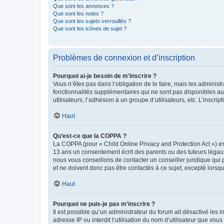
Que sont les annonces ?
Que sont les notes ?
Que sont les sujets verrouillés ?
Que sont les icônes de sujet ?
Problèmes de connexion et d’inscription
Pourquoi ai-je besoin de m’inscrire ?
Vous n’êtes pas dans l’obligation de le faire, mais les adminis
fonctionnalités supplémentaires qui ne sont pas disponibles aux 
utilisateurs, l’adhésion à un groupe d’utilisateurs, etc. L’insc
Haut
Qu’est-ce que la COPPA ?
La COPPA (pour « Child Online Privacy and Protection Act ») es
13 ans un consentement écrit des parents ou des tuteurs légaux
nous vous conseillons de contacter un conseiller juridique qui
et ne doivent donc pas être contactés à ce sujet, excepté lorsq
Haut
Pourquoi ne puis-je pas m’inscrire ?
Il est possible qu’un administrateur du forum ait désactivé les 
adresse IP ou interdit l’utilisation du nom d’utilisateur que vou