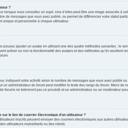
ateur ?
ur lorsque vous consultez un sujet. Une d’elles peut être une image associée à vo
mbre de messages que vous avez publié, ou permet de différencier votre statut parti
 unique et personnelle à chaque utilisateur.
ous pouvez ajouter un avatar en utilisant une des quatre méthodes suivantes : le serv
ent activer ou non la fonctionnalité des avatars et des méthodes qu’ils veuillent ren
forum.
ur, indiquent votre activité selon le nombre de messages que vous avez publié ou id
eul un administrateur du forum peut modifier le texte des rangs du forum. Merci de 
de forums ne toléreront pas ce procédé et un administrateur ou un modérateur pou
ur le lien de courrier électronique d’un utilisateur ?
s utilisateurs inscrits peuvent envoyer des courriers électroniques aux autres utili
es utilisateurs malveillants ou des robots.