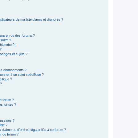
lisateurs de ma liste d’amis et d’ignorés ?
ans un ou des forums ?
sultat ?
blanche ?!
?
ssages et sujets ?
t les abonnements ?
onner à un sujet spécifique ?
ifique ?
 ?
ce forum ?
s jointes ?
cussions ?
ible ?
 d’abus ou d’ordres légaux liés à ce forum ?
r du forum ?