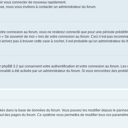
voir vous connecter de nouveau rapidement.
sse, nous vous invitons à contacter un administrateur du forum.
otre connexion au forum, vous ne resterez connecté que pour une période prédéfinie
se « Se souvenir de moi » lors de votre connexion au forum. Ceci n’est pas recomm
’arrivez pas à trouver cette case à cocher, il est probable qu’un administrateur du fo
 phpBB 3.2 qui conservent votre authentification et votre connexion au forum. Les 
tionnalité a été activée par un administrateur du forum. Si vous rencontrez des pro
ockés dans la base de données du forum. Vous pouvez les modifier depuis le panneau 
haut des pages du forum. Ce système vous permettra de modifier tous vos paramètre