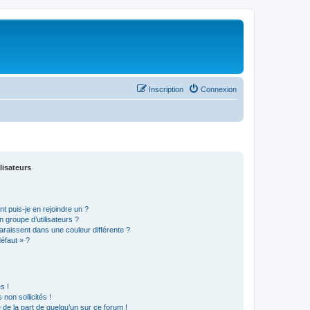
Inscription
Connexion
lisateurs
t puis-je en rejoindre un ?
 groupe d’utilisateurs ?
araissent dans une couleur différente ?
défaut » ?
s !
non sollicités !
e de la part de quelqu’un sur ce forum !