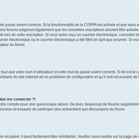
t de passe soient corrects. Si la fonctionnalité de la COPPA est activée et que vous 
ains forums exigeront également que les nouvelles inscriptions doivent être activée
te lors de votre inscription. Si vous aviez reçu un courrier électronique, consultez l
r électronique ou le courrier électronique a été filtré en tant que pourriel. Si vo
rateur du forum.
out que votre nom d’utilisateur et votre mot de passe soient corrects. Si tel est le
iétaire du site internet ait un problème de configuration et qu’il soit nécessaire de l
 plus me connecter ?!
votre compte pour une quelconque raison. De plus, beaucoup de forums suppriment pér
 nouveau et essayez de participer plus activement aux discussions du forum.
 récupéré, il peut facilement être réinitialisé. Veuillez vous rendre sur la page de