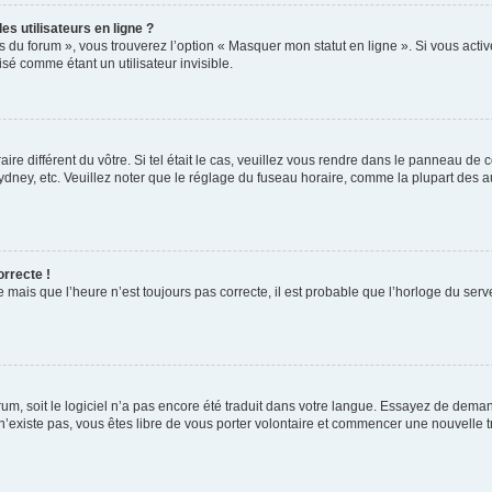
s utilisateurs en ligne ?
s du forum », vous trouverez l’option « Masquer mon statut en ligne ». Si vous activ
é comme étant un utilisateur invisible.
aire différent du vôtre. Si tel était le cas, veuillez vous rendre dans le panneau de co
ey, etc. Veuillez noter que le réglage du fuseau horaire, comme la plupart des autr
orrecte !
 mais que l’heure n’est toujours pas correcte, il est probable que l’horloge du serve
orum, soit le logiciel n’a pas encore été traduit dans votre langue. Essayez de deman
 n’existe pas, vous êtes libre de vous porter volontaire et commencer une nouvelle t