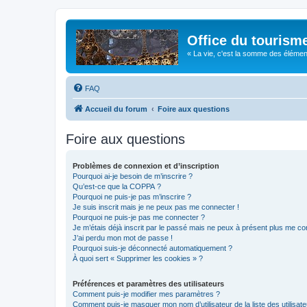
Office du tourism
« La vie, c'est la somme des éléments 
FAQ
Accueil du forum
Foire aux questions
Foire aux questions
Problèmes de connexion et d’inscription
Pourquoi ai-je besoin de m’inscrire ?
Qu’est-ce que la COPPA ?
Pourquoi ne puis-je pas m’inscrire ?
Je suis inscrit mais je ne peux pas me connecter !
Pourquoi ne puis-je pas me connecter ?
Je m’étais déjà inscrit par le passé mais ne peux à présent plus me co
J’ai perdu mon mot de passe !
Pourquoi suis-je déconnecté automatiquement ?
À quoi sert « Supprimer les cookies » ?
Préférences et paramètres des utilisateurs
Comment puis-je modifier mes paramètres ?
Comment puis-je masquer mon nom d’utilisateur de la liste des utilisate