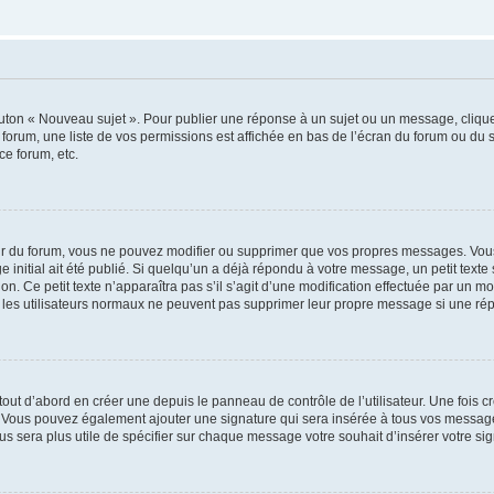
outon « Nouveau sujet ». Pour publier une réponse à un sujet ou un message, cliqu
 forum, une liste de vos permissions est affichée en bas de l’écran du forum ou du
ce forum, etc.
r du forum, vous ne pouvez modifier ou supprimer que vos propres messages. Vou
 initial ait été publié. Si quelqu’un a déjà répondu à votre message, un petit text
ion. Ce petit texte n’apparaîtra pas s’il s’agit d’une modification effectuée par un 
ue les utilisateurs normaux ne peuvent pas supprimer leur propre message si une ré
ut d’abord en créer une depuis le panneau de contrôle de l’utilisateur. Une fois c
ure. Vous pouvez également ajouter une signature qui sera insérée à tous vos mess
 vous sera plus utile de spécifier sur chaque message votre souhait d’insérer votre si