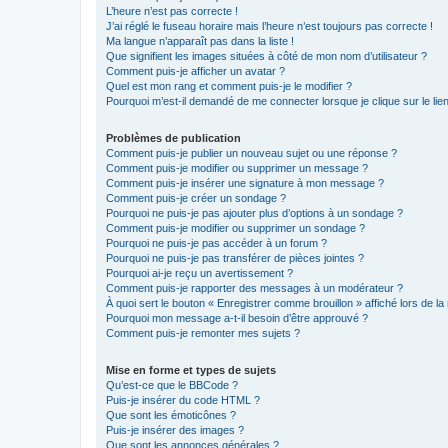
L’heure n’est pas correcte !
J’ai réglé le fuseau horaire mais l’heure n’est toujours pas correcte !
Ma langue n’apparaît pas dans la liste !
Que signifient les images situées à côté de mon nom d’utilisateur ?
Comment puis-je afficher un avatar ?
Quel est mon rang et comment puis-je le modifier ?
Pourquoi m’est-il demandé de me connecter lorsque je clique sur le lien 
Problèmes de publication
Comment puis-je publier un nouveau sujet ou une réponse ?
Comment puis-je modifier ou supprimer un message ?
Comment puis-je insérer une signature à mon message ?
Comment puis-je créer un sondage ?
Pourquoi ne puis-je pas ajouter plus d’options à un sondage ?
Comment puis-je modifier ou supprimer un sondage ?
Pourquoi ne puis-je pas accéder à un forum ?
Pourquoi ne puis-je pas transférer de pièces jointes ?
Pourquoi ai-je reçu un avertissement ?
Comment puis-je rapporter des messages à un modérateur ?
À quoi sert le bouton « Enregistrer comme brouillon » affiché lors de la 
Pourquoi mon message a-t-il besoin d’être approuvé ?
Comment puis-je remonter mes sujets ?
Mise en forme et types de sujets
Qu’est-ce que le BBCode ?
Puis-je insérer du code HTML ?
Que sont les émoticônes ?
Puis-je insérer des images ?
Que sont les annonces générales ?