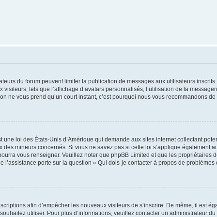
trateurs du forum peuvent limiter la publication de messages aux utilisateurs inscri
visiteurs, tels que l’affichage d’avatars personnalisés, l’utilisation de la messager
ription ne vous prend qu’un court instant, c’est pourquoi nous vous recommandons de l
t une loi des États-Unis d’Amérique qui demande aux sites internet collectant pot
 des mineurs concernés. Si vous ne savez pas si cette loi s’applique également au
 pourra vous renseigner. Veuillez noter que phpBB Limited et que les propriétaires
ue l’assistance porte sur la question « Qui dois-je contacter à propos de problèmes 
inscriptions afin d’empêcher les nouveaux visiteurs de s’inscrire. De même, il est é
s souhaitez utiliser. Pour plus d’informations, veuillez contacter un administrateur du