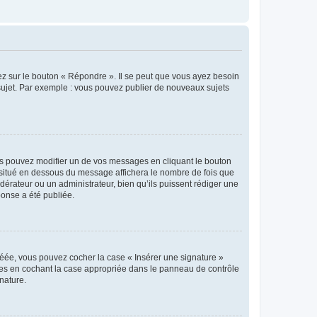
ez sur le bouton « Répondre ». Il se peut que vous ayez besoin
 sujet. Par exemple : vous pouvez publier de nouveaux sujets
s pouvez modifier un de vos messages en cliquant le bouton
e situé en dessous du message affichera le nombre de fois que
modérateur ou un administrateur, bien qu’ils puissent rédiger une
ponse a été publiée.
réée, vous pouvez cocher la case « Insérer une signature »
ages en cochant la case appropriée dans le panneau de contrôle
gnature.