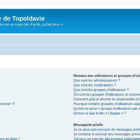
e de Topoldavie
sur un corps fini. À la fin, ça fait zéro. »
Niveaux des utilisateurs et groupes d’uti
Que sont les administrateurs ?
Que sont les modérateurs ?
Que sont les groupes d’utilisateurs ?
Où sont les groupes d’utilisateurs et commen
Comment puis-je devenir le responsable d’un
nnecter ?!
Pourquoi certains groupes d’utilisateurs app
Qu’est-ce qu’un « groupe d’utilisateurs par 
Qu’est-ce que le lien « L’équipe » ?
Messagerie privée
Je ne peux pas envoyer de messages privé
Je continue à recevoir des messages privés 
urs en ligne ?
J’ai reçu un courrier électronique indésirabl