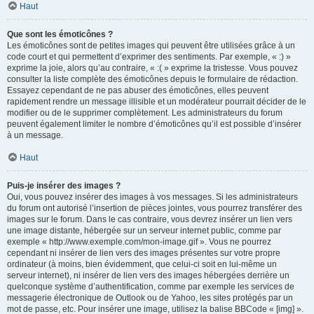
Haut
Que sont les émoticônes ?
Les émoticônes sont de petites images qui peuvent être utilisées grâce à un
code court et qui permettent d’exprimer des sentiments. Par exemple, « :) »
exprime la joie, alors qu’au contraire, « :( » exprime la tristesse. Vous pouvez
consulter la liste complète des émoticônes depuis le formulaire de rédaction.
Essayez cependant de ne pas abuser des émoticônes, elles peuvent
rapidement rendre un message illisible et un modérateur pourrait décider de le
modifier ou de le supprimer complètement. Les administrateurs du forum
peuvent également limiter le nombre d’émoticônes qu’il est possible d’insérer
à un message.
Haut
Puis-je insérer des images ?
Oui, vous pouvez insérer des images à vos messages. Si les administrateurs
du forum ont autorisé l’insertion de pièces jointes, vous pourrez transférer des
images sur le forum. Dans le cas contraire, vous devrez insérer un lien vers
une image distante, hébergée sur un serveur internet public, comme par
exemple « http://www.exemple.com/mon-image.gif ». Vous ne pourrez
cependant ni insérer de lien vers des images présentes sur votre propre
ordinateur (à moins, bien évidemment, que celui-ci soit en lui-même un
serveur internet), ni insérer de lien vers des images hébergées derrière un
quelconque système d’authentification, comme par exemple les services de
messagerie électronique de Outlook ou de Yahoo, les sites protégés par un
mot de passe, etc. Pour insérer une image, utilisez la balise BBCode « [img] ».