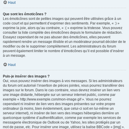
Haut
Que sont les émoticônes ?
Les émoticônes sont de petites images qui peuvent être utilisées grâce à un
code court et qui permettent d’exprimer des sentiments. Par exemple, « :) »
exprime la joie, alors qu’au contraire, « :( » exprime la tristesse. Vous pouvez
consulter la liste complète des émoticônes depuis le formulaire de rédaction.
Essayez cependant de ne pas abuser des émoticônes, elles peuvent
rapidement rendre un message illisible et un modérateur pourrait décider de le
modifier ou de le supprimer complètement. Les administrateurs du forum
peuvent également limiter le nombre d’émoticônes qu’il est possible d’insérer
à un message.
Haut
Puis-je insérer des images ?
Oui, vous pouvez insérer des images à vos messages. Si les administrateurs
du forum ont autorisé l’insertion de pièces jointes, vous pourrez transférer des
images sur le forum. Dans le cas contraire, vous devrez insérer un lien vers
une image distante, hébergée sur un serveur internet public, comme par
exemple « http://www.exemple.com/mon-image.gif ». Vous ne pourrez
cependant ni insérer de lien vers des images présentes sur votre propre
ordinateur (à moins, bien évidemment, que celui-ci soit en lui-même un
serveur internet), ni insérer de lien vers des images hébergées derrière un
quelconque système d’authentification, comme par exemple les services de
messagerie électronique de Outlook ou de Yahoo, les sites protégés par un
mot de passe, etc. Pour insérer une image, utilisez la balise BBCode « [img] ».