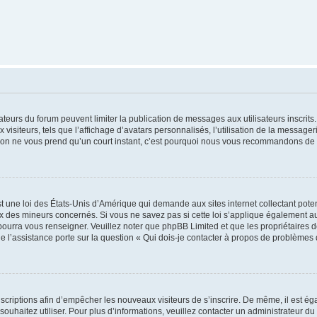
trateurs du forum peuvent limiter la publication de messages aux utilisateurs inscri
visiteurs, tels que l’affichage d’avatars personnalisés, l’utilisation de la messager
ription ne vous prend qu’un court instant, c’est pourquoi nous vous recommandons de l
t une loi des États-Unis d’Amérique qui demande aux sites internet collectant pot
 des mineurs concernés. Si vous ne savez pas si cette loi s’applique également au
 pourra vous renseigner. Veuillez noter que phpBB Limited et que les propriétaires
ue l’assistance porte sur la question « Qui dois-je contacter à propos de problèmes 
inscriptions afin d’empêcher les nouveaux visiteurs de s’inscrire. De même, il est é
s souhaitez utiliser. Pour plus d’informations, veuillez contacter un administrateur du