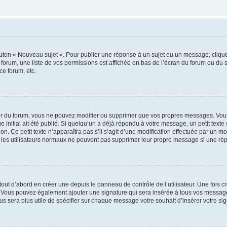
outon « Nouveau sujet ». Pour publier une réponse à un sujet ou un message, cliqu
 forum, une liste de vos permissions est affichée en bas de l’écran du forum ou du
ce forum, etc.
r du forum, vous ne pouvez modifier ou supprimer que vos propres messages. Vou
 initial ait été publié. Si quelqu’un a déjà répondu à votre message, un petit text
ion. Ce petit texte n’apparaîtra pas s’il s’agit d’une modification effectuée par un 
ue les utilisateurs normaux ne peuvent pas supprimer leur propre message si une ré
ut d’abord en créer une depuis le panneau de contrôle de l’utilisateur. Une fois c
ure. Vous pouvez également ajouter une signature qui sera insérée à tous vos mess
 vous sera plus utile de spécifier sur chaque message votre souhait d’insérer votre si