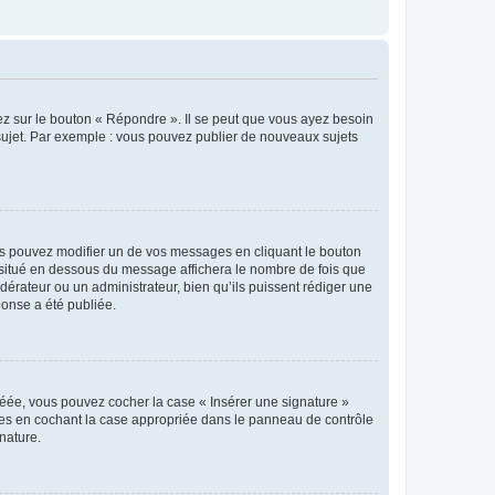
ez sur le bouton « Répondre ». Il se peut que vous ayez besoin
 sujet. Par exemple : vous pouvez publier de nouveaux sujets
s pouvez modifier un de vos messages en cliquant le bouton
e situé en dessous du message affichera le nombre de fois que
modérateur ou un administrateur, bien qu’ils puissent rédiger une
ponse a été publiée.
réée, vous pouvez cocher la case « Insérer une signature »
ages en cochant la case appropriée dans le panneau de contrôle
gnature.