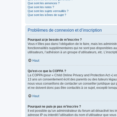
Que sont les annonces ?
Que sont les notes ?
Que sont les sujets verrouillés ?
Que sont les icônes de sujet ?
Problèmes de connexion et d’inscription
Pourquoi ai-je besoin de m’inscrire ?
Vous n’êtes pas dans l’obligation de le faire, mais les adminis
fonctionnalités supplémentaires qui ne sont pas disponibles aux 
utilisateurs, l’adhésion à un groupe d’utilisateurs, etc. L’insc
Haut
Qu’est-ce que la COPPA ?
La COPPA (pour « Child Online Privacy and Protection Act ») es
13 ans un consentement écrit des parents ou des tuteurs légaux
nous vous conseillons de contacter un conseiller juridique qui
et ne doivent donc pas être contactés à ce sujet, excepté lorsq
Haut
Pourquoi ne puis-je pas m’inscrire ?
Il est possible qu’un administrateur du forum ait désactivé les 
adresse IP ou interdit l’utilisation du nom d’utilisateur que vou