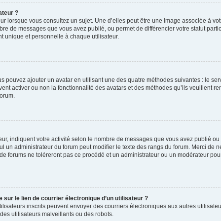
ateur ?
ur lorsque vous consultez un sujet. Une d’elles peut être une image associée à vo
mbre de messages que vous avez publié, ou permet de différencier votre statut parti
 unique et personnelle à chaque utilisateur.
ous pouvez ajouter un avatar en utilisant une des quatre méthodes suivantes : le serv
ent activer ou non la fonctionnalité des avatars et des méthodes qu’ils veuillent ren
forum.
ur, indiquent votre activité selon le nombre de messages que vous avez publié ou id
eul un administrateur du forum peut modifier le texte des rangs du forum. Merci de 
de forums ne toléreront pas ce procédé et un administrateur ou un modérateur pou
ur le lien de courrier électronique d’un utilisateur ?
s utilisateurs inscrits peuvent envoyer des courriers électroniques aux autres utili
es utilisateurs malveillants ou des robots.