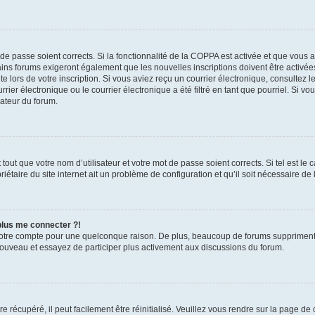
t de passe soient corrects. Si la fonctionnalité de la COPPA est activée et que vous 
ains forums exigeront également que les nouvelles inscriptions doivent être activée
te lors de votre inscription. Si vous aviez reçu un courrier électronique, consultez l
r électronique ou le courrier électronique a été filtré en tant que pourriel. Si vo
rateur du forum.
out que votre nom d’utilisateur et votre mot de passe soient corrects. Si tel est le
iétaire du site internet ait un problème de configuration et qu’il soit nécessaire de l
 plus me connecter ?!
votre compte pour une quelconque raison. De plus, beaucoup de forums suppriment pér
 nouveau et essayez de participer plus activement aux discussions du forum.
 récupéré, il peut facilement être réinitialisé. Veuillez vous rendre sur la page de