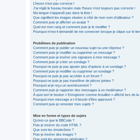
L’heure n’est pas correcte !
J’ai réglé le fuseau horaire mais l’heure n’est toujours pas correcte !
Ma langue n’apparaît pas dans la liste !
Que signifient les images situées à côté de mon nom d’utilisateur ?
Comment puis-je afficher un avatar ?
Quel est mon rang et comment puis-je le modifier ?
Pourquoi m’est-il demandé de me connecter lorsque je clique sur le lien 
Problèmes de publication
Comment puis-je publier un nouveau sujet ou une réponse ?
Comment puis-je modifier ou supprimer un message ?
Comment puis-je insérer une signature à mon message ?
Comment puis-je créer un sondage ?
Pourquoi ne puis-je pas ajouter plus d’options à un sondage ?
Comment puis-je modifier ou supprimer un sondage ?
Pourquoi ne puis-je pas accéder à un forum ?
Pourquoi ne puis-je pas transférer de pièces jointes ?
Pourquoi ai-je reçu un avertissement ?
Comment puis-je rapporter des messages à un modérateur ?
À quoi sert le bouton « Enregistrer comme brouillon » affiché lors de la 
Pourquoi mon message a-t-il besoin d’être approuvé ?
Comment puis-je remonter mes sujets ?
Mise en forme et types de sujets
Qu’est-ce que le BBCode ?
Puis-je insérer du code HTML ?
Que sont les émoticônes ?
Puis-je insérer des images ?
Que sont les annonces générales ?