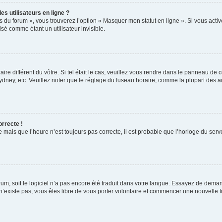
s utilisateurs en ligne ?
s du forum », vous trouverez l’option « Masquer mon statut en ligne ». Si vous activ
é comme étant un utilisateur invisible.
aire différent du vôtre. Si tel était le cas, veuillez vous rendre dans le panneau de co
ey, etc. Veuillez noter que le réglage du fuseau horaire, comme la plupart des autr
orrecte !
 mais que l’heure n’est toujours pas correcte, il est probable que l’horloge du serve
orum, soit le logiciel n’a pas encore été traduit dans votre langue. Essayez de deman
 n’existe pas, vous êtes libre de vous porter volontaire et commencer une nouvelle t