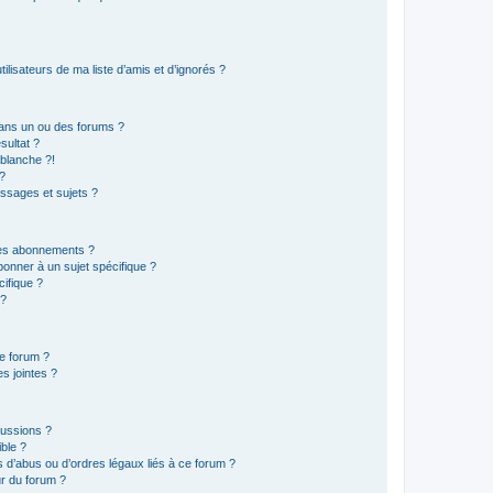
lisateurs de ma liste d’amis et d’ignorés ?
ans un ou des forums ?
sultat ?
blanche ?!
?
ssages et sujets ?
t les abonnements ?
onner à un sujet spécifique ?
ifique ?
 ?
ce forum ?
s jointes ?
cussions ?
ible ?
 d’abus ou d’ordres légaux liés à ce forum ?
r du forum ?