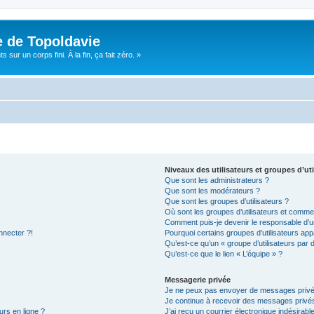
e de Topoldavie
sur un corps fini. À la fin, ça fait zéro. »
Niveaux des utilisateurs et groupes d’uti
Que sont les administrateurs ?
Que sont les modérateurs ?
Que sont les groupes d’utilisateurs ?
Où sont les groupes d’utilisateurs et commen
Comment puis-je devenir le responsable d’un
nnecter ?!
Pourquoi certains groupes d’utilisateurs app
Qu’est-ce qu’un « groupe d’utilisateurs par 
Qu’est-ce que le lien « L’équipe » ?
Messagerie privée
Je ne peux pas envoyer de messages privé
Je continue à recevoir des messages privés 
urs en ligne ?
J’ai reçu un courrier électronique indésirabl