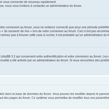
voir vous connecter de nouveau rapidement.
sse, nous vous invitons à contacter un administrateur du forum.
otre connexion au forum, vous ne resterez connecté que pour une période prédéfinie
se « Se souvenir de moi » lors de votre connexion au forum. Ceci n’est pas recomm
’arrivez pas à trouver cette case à cocher, il est probable qu’un administrateur du fo
 phpBB 3.2 qui conservent votre authentification et votre connexion au forum. Les 
tionnalité a été activée par un administrateur du forum. Si vous rencontrez des pro
ockés dans la base de données du forum. Vous pouvez les modifier depuis le panneau 
haut des pages du forum. Ce système vous permettra de modifier tous vos paramètre