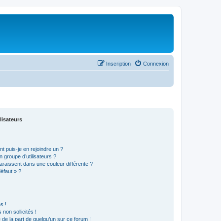
Inscription
Connexion
lisateurs
t puis-je en rejoindre un ?
 groupe d’utilisateurs ?
araissent dans une couleur différente ?
défaut » ?
s !
non sollicités !
e de la part de quelqu’un sur ce forum !