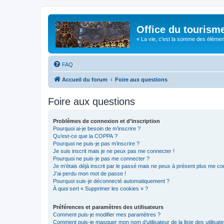
Office du tourism
« La vie, c'est la somme des éléments 
FAQ
Accueil du forum
Foire aux questions
Foire aux questions
Problèmes de connexion et d’inscription
Pourquoi ai-je besoin de m’inscrire ?
Qu’est-ce que la COPPA ?
Pourquoi ne puis-je pas m’inscrire ?
Je suis inscrit mais je ne peux pas me connecter !
Pourquoi ne puis-je pas me connecter ?
Je m’étais déjà inscrit par le passé mais ne peux à présent plus me co
J’ai perdu mon mot de passe !
Pourquoi suis-je déconnecté automatiquement ?
À quoi sert « Supprimer les cookies » ?
Préférences et paramètres des utilisateurs
Comment puis-je modifier mes paramètres ?
Comment puis-je masquer mon nom d’utilisateur de la liste des utilisate