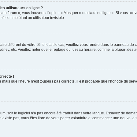
s utilisateurs en ligne ?
s du forum », vous trouverez l’option « Masquer mon statut en ligne ». Si vous activ
é comme étant un utilisateur invisible.
aire différent du vôtre. Si tel était le cas, veuillez vous rendre dans le panneau de co
ey, etc. Veuillez noter que le réglage du fuseau horaire, comme la plupart des autr
orrecte !
 mais que l’heure n’est toujours pas correcte, il est probable que l’horloge du serve
orum, soit le logiciel n’a pas encore été traduit dans votre langue. Essayez de deman
 n’existe pas, vous êtes libre de vous porter volontaire et commencer une nouvelle t