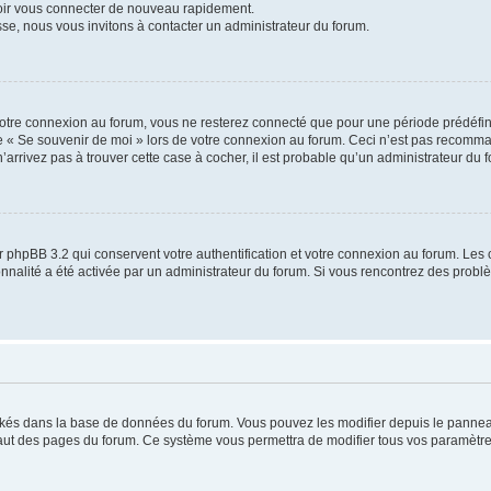
voir vous connecter de nouveau rapidement.
sse, nous vous invitons à contacter un administrateur du forum.
otre connexion au forum, vous ne resterez connecté que pour une période prédéfinie
se « Se souvenir de moi » lors de votre connexion au forum. Ceci n’est pas recomm
’arrivez pas à trouver cette case à cocher, il est probable qu’un administrateur du fo
 phpBB 3.2 qui conservent votre authentification et votre connexion au forum. Les 
tionnalité a été activée par un administrateur du forum. Si vous rencontrez des pro
ockés dans la base de données du forum. Vous pouvez les modifier depuis le panneau 
haut des pages du forum. Ce système vous permettra de modifier tous vos paramètre