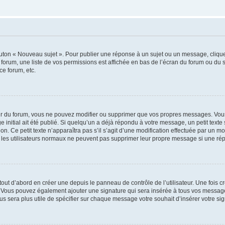
outon « Nouveau sujet ». Pour publier une réponse à un sujet ou un message, cliqu
 forum, une liste de vos permissions est affichée en bas de l’écran du forum ou du
ce forum, etc.
r du forum, vous ne pouvez modifier ou supprimer que vos propres messages. Vou
 initial ait été publié. Si quelqu’un a déjà répondu à votre message, un petit text
ion. Ce petit texte n’apparaîtra pas s’il s’agit d’une modification effectuée par un 
ue les utilisateurs normaux ne peuvent pas supprimer leur propre message si une ré
ut d’abord en créer une depuis le panneau de contrôle de l’utilisateur. Une fois c
ure. Vous pouvez également ajouter une signature qui sera insérée à tous vos mess
 vous sera plus utile de spécifier sur chaque message votre souhait d’insérer votre si