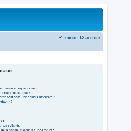
Inscription
Connexion
lisateurs
t puis-je en rejoindre un ?
 groupe d’utilisateurs ?
araissent dans une couleur différente ?
défaut » ?
s !
non sollicités !
e de la part de quelqu’un sur ce forum !