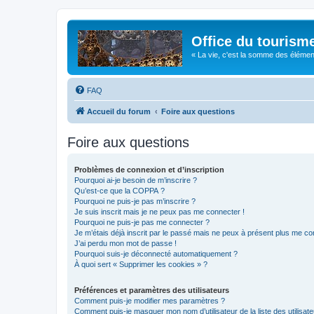
Office du tourism
« La vie, c'est la somme des éléments 
FAQ
Accueil du forum
Foire aux questions
Foire aux questions
Problèmes de connexion et d’inscription
Pourquoi ai-je besoin de m’inscrire ?
Qu’est-ce que la COPPA ?
Pourquoi ne puis-je pas m’inscrire ?
Je suis inscrit mais je ne peux pas me connecter !
Pourquoi ne puis-je pas me connecter ?
Je m’étais déjà inscrit par le passé mais ne peux à présent plus me co
J’ai perdu mon mot de passe !
Pourquoi suis-je déconnecté automatiquement ?
À quoi sert « Supprimer les cookies » ?
Préférences et paramètres des utilisateurs
Comment puis-je modifier mes paramètres ?
Comment puis-je masquer mon nom d’utilisateur de la liste des utilisate