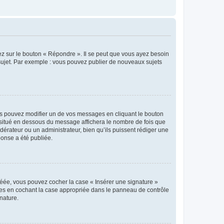
ez sur le bouton « Répondre ». Il se peut que vous ayez besoin
 sujet. Par exemple : vous pouvez publier de nouveaux sujets
s pouvez modifier un de vos messages en cliquant le bouton
e situé en dessous du message affichera le nombre de fois que
modérateur ou un administrateur, bien qu’ils puissent rédiger une
ponse a été publiée.
réée, vous pouvez cocher la case « Insérer une signature »
ages en cochant la case appropriée dans le panneau de contrôle
gnature.