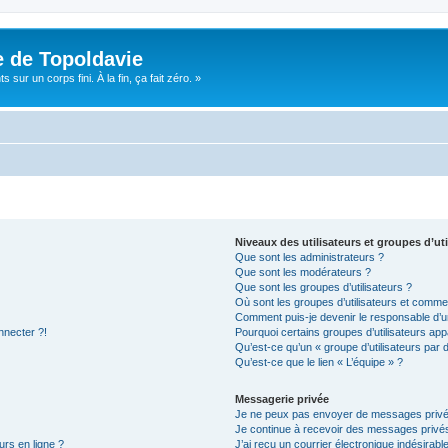
e de Topoldavie
sur un corps fini. À la fin, ça fait zéro. »
Niveaux des utilisateurs et groupes d’uti
Que sont les administrateurs ?
Que sont les modérateurs ?
Que sont les groupes d’utilisateurs ?
Où sont les groupes d’utilisateurs et commen
Comment puis-je devenir le responsable d’un
nnecter ?!
Pourquoi certains groupes d’utilisateurs app
Qu’est-ce qu’un « groupe d’utilisateurs par 
Qu’est-ce que le lien « L’équipe » ?
Messagerie privée
Je ne peux pas envoyer de messages privé
Je continue à recevoir des messages privés 
urs en ligne ?
J’ai reçu un courrier électronique indésirabl