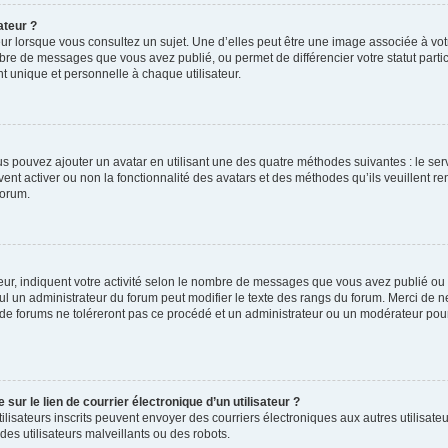
ateur ?
ur lorsque vous consultez un sujet. Une d’elles peut être une image associée à vo
mbre de messages que vous avez publié, ou permet de différencier votre statut parti
 unique et personnelle à chaque utilisateur.
ous pouvez ajouter un avatar en utilisant une des quatre méthodes suivantes : le serv
ent activer ou non la fonctionnalité des avatars et des méthodes qu’ils veuillent ren
forum.
ur, indiquent votre activité selon le nombre de messages que vous avez publié ou id
eul un administrateur du forum peut modifier le texte des rangs du forum. Merci de 
de forums ne toléreront pas ce procédé et un administrateur ou un modérateur pou
ur le lien de courrier électronique d’un utilisateur ?
s utilisateurs inscrits peuvent envoyer des courriers électroniques aux autres utili
es utilisateurs malveillants ou des robots.