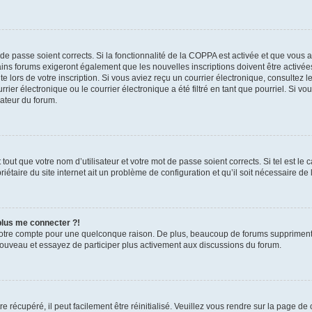
t de passe soient corrects. Si la fonctionnalité de la COPPA est activée et que vous 
ains forums exigeront également que les nouvelles inscriptions doivent être activée
te lors de votre inscription. Si vous aviez reçu un courrier électronique, consultez l
r électronique ou le courrier électronique a été filtré en tant que pourriel. Si vo
rateur du forum.
out que votre nom d’utilisateur et votre mot de passe soient corrects. Si tel est le
iétaire du site internet ait un problème de configuration et qu’il soit nécessaire de l
 plus me connecter ?!
votre compte pour une quelconque raison. De plus, beaucoup de forums suppriment pér
 nouveau et essayez de participer plus activement aux discussions du forum.
 récupéré, il peut facilement être réinitialisé. Veuillez vous rendre sur la page de