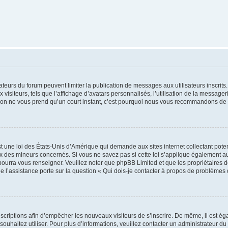
trateurs du forum peuvent limiter la publication de messages aux utilisateurs inscri
visiteurs, tels que l’affichage d’avatars personnalisés, l’utilisation de la messager
ription ne vous prend qu’un court instant, c’est pourquoi nous vous recommandons de l
t une loi des États-Unis d’Amérique qui demande aux sites internet collectant pot
 des mineurs concernés. Si vous ne savez pas si cette loi s’applique également au
 pourra vous renseigner. Veuillez noter que phpBB Limited et que les propriétaires
ue l’assistance porte sur la question « Qui dois-je contacter à propos de problèmes 
inscriptions afin d’empêcher les nouveaux visiteurs de s’inscrire. De même, il est é
s souhaitez utiliser. Pour plus d’informations, veuillez contacter un administrateur du