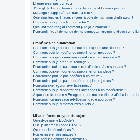
L’heure n’est pas correcte !
J’ai réglé le fuseau horaire mais l’heure n’est toujours pas correcte !
Ma langue n’apparaît pas dans la liste !
Que signifient les images situées à côté de mon nom d’utilisateur ?
Comment puis-je afficher un avatar ?
Quel est mon rang et comment puis-je le modifier ?
Pourquoi m’est-il demandé de me connecter lorsque je clique sur le lien 
Problèmes de publication
Comment puis-je publier un nouveau sujet ou une réponse ?
Comment puis-je modifier ou supprimer un message ?
Comment puis-je insérer une signature à mon message ?
Comment puis-je créer un sondage ?
Pourquoi ne puis-je pas ajouter plus d’options à un sondage ?
Comment puis-je modifier ou supprimer un sondage ?
Pourquoi ne puis-je pas accéder à un forum ?
Pourquoi ne puis-je pas transférer de pièces jointes ?
Pourquoi ai-je reçu un avertissement ?
Comment puis-je rapporter des messages à un modérateur ?
À quoi sert le bouton « Enregistrer comme brouillon » affiché lors de la 
Pourquoi mon message a-t-il besoin d’être approuvé ?
Comment puis-je remonter mes sujets ?
Mise en forme et types de sujets
Qu’est-ce que le BBCode ?
Puis-je insérer du code HTML ?
Que sont les émoticônes ?
Puis-je insérer des images ?
Que sont les annonces générales ?