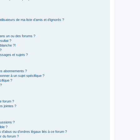
lisateurs de ma liste d’amis et d’ignorés ?
ans un ou des forums ?
sultat ?
blanche ?!
?
ssages et sujets ?
t les abonnements ?
onner à un sujet spécifique ?
ifique ?
 ?
ce forum ?
s jointes ?
cussions ?
ible ?
 d’abus ou d’ordres légaux liés à ce forum ?
r du forum ?