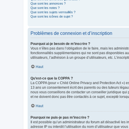
Que sont les annonces ?
Que sont les notes ?
Que sont les sujets verrouillés ?
Que sont les icônes de sujet ?
Problèmes de connexion et d’inscription
Pourquoi ai-je besoin de m’inscrire ?
Vous n’êtes pas dans l’obligation de le faire, mais les adminis
fonctionnalités supplémentaires qui ne sont pas disponibles aux 
utilisateurs, l’adhésion à un groupe d’utilisateurs, etc. L’insc
Haut
Qu’est-ce que la COPPA ?
La COPPA (pour « Child Online Privacy and Protection Act ») es
13 ans un consentement écrit des parents ou des tuteurs légaux
nous vous conseillons de contacter un conseiller juridique qui
et ne doivent donc pas être contactés à ce sujet, excepté lorsq
Haut
Pourquoi ne puis-je pas m’inscrire ?
Il est possible qu’un administrateur du forum ait désactivé les 
adresse IP ou interdit l’utilisation du nom d’utilisateur que vou