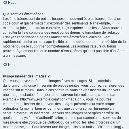
Haut
Que sont les émoticônes ?
Les émoticônes sont de petites images qui peuvent être utilisées grâce à un
code court et qui permettent d’exprimer des sentiments. Par exemple, « :) »
exprime la joie, alors qu’au contraire, « :( » exprime la tristesse. Vous pouvez
consulter la liste complète des émoticônes depuis le formulaire de rédaction.
Essayez cependant de ne pas abuser des émoticônes, elles peuvent
rapidement rendre un message illisible et un modérateur pourrait décider de le
modifier ou de le supprimer complètement. Les administrateurs du forum
peuvent également limiter le nombre d’émoticônes qu’il est possible d’insérer
à un message.
Haut
Puis-je insérer des images ?
Oui, vous pouvez insérer des images à vos messages. Si les administrateurs
du forum ont autorisé l’insertion de pièces jointes, vous pourrez transférer des
images sur le forum. Dans le cas contraire, vous devrez insérer un lien vers
une image distante, hébergée sur un serveur internet public, comme par
exemple « http://www.exemple.com/mon-image.gif ». Vous ne pourrez
cependant ni insérer de lien vers des images présentes sur votre propre
ordinateur (à moins, bien évidemment, que celui-ci soit en lui-même un
serveur internet), ni insérer de lien vers des images hébergées derrière un
quelconque système d’authentification, comme par exemple les services de
messagerie électronique de Outlook ou de Yahoo, les sites protégés par un
mot de passe, etc. Pour insérer une image, utilisez la balise BBCode « [img] ».