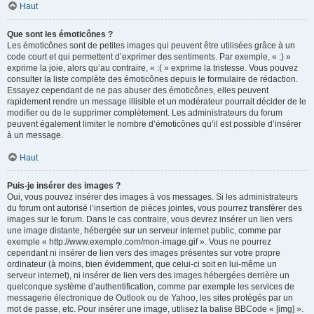
Haut
Que sont les émoticônes ?
Les émoticônes sont de petites images qui peuvent être utilisées grâce à un
code court et qui permettent d’exprimer des sentiments. Par exemple, « :) »
exprime la joie, alors qu’au contraire, « :( » exprime la tristesse. Vous pouvez
consulter la liste complète des émoticônes depuis le formulaire de rédaction.
Essayez cependant de ne pas abuser des émoticônes, elles peuvent
rapidement rendre un message illisible et un modérateur pourrait décider de le
modifier ou de le supprimer complètement. Les administrateurs du forum
peuvent également limiter le nombre d’émoticônes qu’il est possible d’insérer
à un message.
Haut
Puis-je insérer des images ?
Oui, vous pouvez insérer des images à vos messages. Si les administrateurs
du forum ont autorisé l’insertion de pièces jointes, vous pourrez transférer des
images sur le forum. Dans le cas contraire, vous devrez insérer un lien vers
une image distante, hébergée sur un serveur internet public, comme par
exemple « http://www.exemple.com/mon-image.gif ». Vous ne pourrez
cependant ni insérer de lien vers des images présentes sur votre propre
ordinateur (à moins, bien évidemment, que celui-ci soit en lui-même un
serveur internet), ni insérer de lien vers des images hébergées derrière un
quelconque système d’authentification, comme par exemple les services de
messagerie électronique de Outlook ou de Yahoo, les sites protégés par un
mot de passe, etc. Pour insérer une image, utilisez la balise BBCode « [img] ».