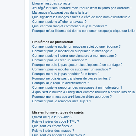
L’heure n’est pas correcte !
J’ai réglé le fuseau horaire mais l’heure n’est toujours pas correcte !
Ma langue n’apparaît pas dans la liste !
Que signifient les images situées à côté de mon nom d’utilisateur ?
Comment puis-je afficher un avatar ?
Quel est mon rang et comment puis-je le modifier ?
Pourquoi m’est-il demandé de me connecter lorsque je clique sur le lien 
Problèmes de publication
Comment puis-je publier un nouveau sujet ou une réponse ?
Comment puis-je modifier ou supprimer un message ?
Comment puis-je insérer une signature à mon message ?
Comment puis-je créer un sondage ?
Pourquoi ne puis-je pas ajouter plus d’options à un sondage ?
Comment puis-je modifier ou supprimer un sondage ?
Pourquoi ne puis-je pas accéder à un forum ?
Pourquoi ne puis-je pas transférer de pièces jointes ?
Pourquoi ai-je reçu un avertissement ?
Comment puis-je rapporter des messages à un modérateur ?
À quoi sert le bouton « Enregistrer comme brouillon » affiché lors de la 
Pourquoi mon message a-t-il besoin d’être approuvé ?
Comment puis-je remonter mes sujets ?
Mise en forme et types de sujets
Qu’est-ce que le BBCode ?
Puis-je insérer du code HTML ?
Que sont les émoticônes ?
Puis-je insérer des images ?
Que sont les annonces générales ?