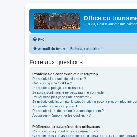
Office du tourism
« La vie, c'est la somme des éléments 
FAQ
Accueil du forum
Foire aux questions
Foire aux questions
Problèmes de connexion et d’inscription
Pourquoi ai-je besoin de m’inscrire ?
Qu’est-ce que la COPPA ?
Pourquoi ne puis-je pas m’inscrire ?
Je suis inscrit mais je ne peux pas me connecter !
Pourquoi ne puis-je pas me connecter ?
Je m’étais déjà inscrit par le passé mais ne peux à présent plus me co
J’ai perdu mon mot de passe !
Pourquoi suis-je déconnecté automatiquement ?
À quoi sert « Supprimer les cookies » ?
Préférences et paramètres des utilisateurs
Comment puis-je modifier mes paramètres ?
Comment puis-je masquer mon nom d’utilisateur de la liste des utilisate