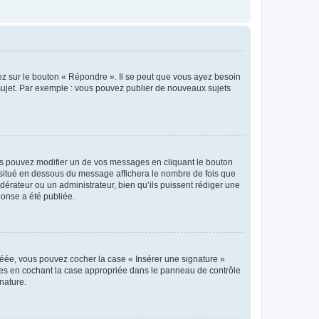
ez sur le bouton « Répondre ». Il se peut que vous ayez besoin
 sujet. Par exemple : vous pouvez publier de nouveaux sujets
s pouvez modifier un de vos messages en cliquant le bouton
e situé en dessous du message affichera le nombre de fois que
modérateur ou un administrateur, bien qu’ils puissent rédiger une
ponse a été publiée.
réée, vous pouvez cocher la case « Insérer une signature »
ages en cochant la case appropriée dans le panneau de contrôle
gnature.