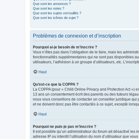
Que sont les annonces ?
Que sont les notes ?
Que sont les sujets verrouillés ?
Que sont les icônes de sujet ?
Problèmes de connexion et d’inscription
Pourquoi ai-je besoin de m’inscrire ?
Vous n’êtes pas dans l’obligation de le faire, mais les adminis
fonctionnalités supplémentaires qui ne sont pas disponibles aux 
utilisateurs, l’adhésion à un groupe d’utilisateurs, etc. L’insc
Haut
Qu’est-ce que la COPPA ?
La COPPA (pour « Child Online Privacy and Protection Act ») es
13 ans un consentement écrit des parents ou des tuteurs légaux
nous vous conseillons de contacter un conseiller juridique qui
et ne doivent donc pas être contactés à ce sujet, excepté lorsq
Haut
Pourquoi ne puis-je pas m’inscrire ?
Il est possible qu’un administrateur du forum ait désactivé les 
adresse IP ou interdit l’utilisation du nom d’utilisateur que vou