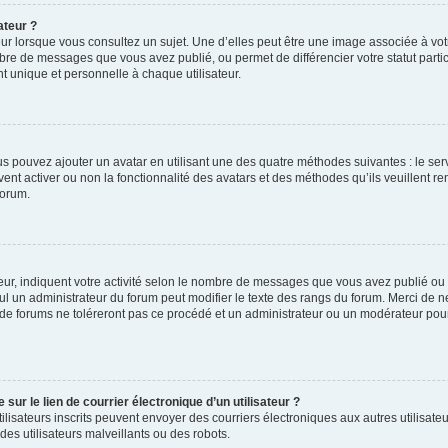
ateur ?
ur lorsque vous consultez un sujet. Une d’elles peut être une image associée à vo
mbre de messages que vous avez publié, ou permet de différencier votre statut parti
 unique et personnelle à chaque utilisateur.
ous pouvez ajouter un avatar en utilisant une des quatre méthodes suivantes : le serv
ent activer ou non la fonctionnalité des avatars et des méthodes qu’ils veuillent ren
forum.
ur, indiquent votre activité selon le nombre de messages que vous avez publié ou id
eul un administrateur du forum peut modifier le texte des rangs du forum. Merci de 
de forums ne toléreront pas ce procédé et un administrateur ou un modérateur pou
ur le lien de courrier électronique d’un utilisateur ?
s utilisateurs inscrits peuvent envoyer des courriers électroniques aux autres utili
es utilisateurs malveillants ou des robots.