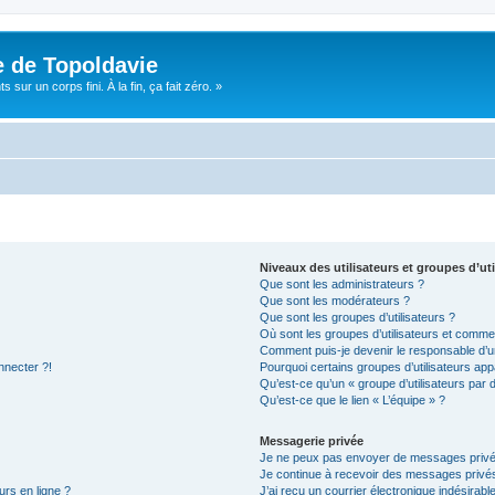
e de Topoldavie
sur un corps fini. À la fin, ça fait zéro. »
Niveaux des utilisateurs et groupes d’uti
Que sont les administrateurs ?
Que sont les modérateurs ?
Que sont les groupes d’utilisateurs ?
Où sont les groupes d’utilisateurs et commen
Comment puis-je devenir le responsable d’un
nnecter ?!
Pourquoi certains groupes d’utilisateurs app
Qu’est-ce qu’un « groupe d’utilisateurs par 
Qu’est-ce que le lien « L’équipe » ?
Messagerie privée
Je ne peux pas envoyer de messages privé
Je continue à recevoir des messages privés 
urs en ligne ?
J’ai reçu un courrier électronique indésirabl