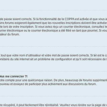
t de passe soient corrects. Si la fonctionnalité de la COPPA est activée et que vous 
ains forums exigeront également que les nouvelles inscriptions doivent être activée
te lors de votre inscription. Si vous aviez reçu un courrier électronique, consultez l
r électronique ou le courrier électronique a été filtré en tant que pourriel. Si vo
rateur du forum.
out que votre nom d’utilisateur et votre mot de passe soient corrects. Si tel est le
iétaire du site internet ait un problème de configuration et qu’il soit nécessaire de l
 plus me connecter ?!
votre compte pour une quelconque raison. De plus, beaucoup de forums suppriment pér
 nouveau et essayez de participer plus activement aux discussions du forum.
 récupéré, il peut facilement être réinitialisé. Veuillez vous rendre sur la page de