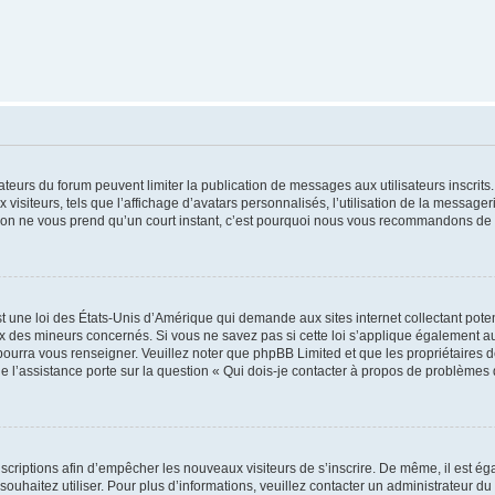
trateurs du forum peuvent limiter la publication de messages aux utilisateurs inscri
visiteurs, tels que l’affichage d’avatars personnalisés, l’utilisation de la messager
ription ne vous prend qu’un court instant, c’est pourquoi nous vous recommandons de l
t une loi des États-Unis d’Amérique qui demande aux sites internet collectant pot
 des mineurs concernés. Si vous ne savez pas si cette loi s’applique également au
 pourra vous renseigner. Veuillez noter que phpBB Limited et que les propriétaires
ue l’assistance porte sur la question « Qui dois-je contacter à propos de problèmes 
inscriptions afin d’empêcher les nouveaux visiteurs de s’inscrire. De même, il est é
s souhaitez utiliser. Pour plus d’informations, veuillez contacter un administrateur du