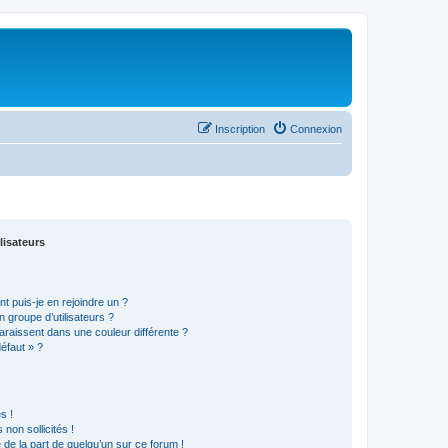
Inscription
Connexion
lisateurs
t puis-je en rejoindre un ?
 groupe d’utilisateurs ?
araissent dans une couleur différente ?
défaut » ?
s !
non sollicités !
e de la part de quelqu’un sur ce forum !