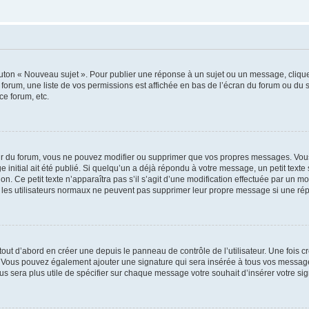
outon « Nouveau sujet ». Pour publier une réponse à un sujet ou un message, cliqu
 forum, une liste de vos permissions est affichée en bas de l’écran du forum ou du
ce forum, etc.
r du forum, vous ne pouvez modifier ou supprimer que vos propres messages. Vou
 initial ait été publié. Si quelqu’un a déjà répondu à votre message, un petit text
ion. Ce petit texte n’apparaîtra pas s’il s’agit d’une modification effectuée par un 
ue les utilisateurs normaux ne peuvent pas supprimer leur propre message si une ré
ut d’abord en créer une depuis le panneau de contrôle de l’utilisateur. Une fois c
ure. Vous pouvez également ajouter une signature qui sera insérée à tous vos mess
 vous sera plus utile de spécifier sur chaque message votre souhait d’insérer votre si