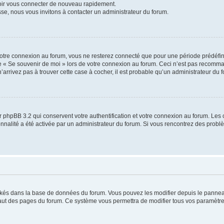
voir vous connecter de nouveau rapidement.
sse, nous vous invitons à contacter un administrateur du forum.
otre connexion au forum, vous ne resterez connecté que pour une période prédéfinie
se « Se souvenir de moi » lors de votre connexion au forum. Ceci n’est pas recomm
’arrivez pas à trouver cette case à cocher, il est probable qu’un administrateur du fo
 phpBB 3.2 qui conservent votre authentification et votre connexion au forum. Les 
tionnalité a été activée par un administrateur du forum. Si vous rencontrez des pro
ockés dans la base de données du forum. Vous pouvez les modifier depuis le panneau 
haut des pages du forum. Ce système vous permettra de modifier tous vos paramètre