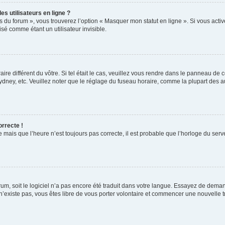
s utilisateurs en ligne ?
s du forum », vous trouverez l’option « Masquer mon statut en ligne ». Si vous activ
é comme étant un utilisateur invisible.
aire différent du vôtre. Si tel était le cas, veuillez vous rendre dans le panneau de co
ey, etc. Veuillez noter que le réglage du fuseau horaire, comme la plupart des autr
orrecte !
 mais que l’heure n’est toujours pas correcte, il est probable que l’horloge du serve
orum, soit le logiciel n’a pas encore été traduit dans votre langue. Essayez de deman
 n’existe pas, vous êtes libre de vous porter volontaire et commencer une nouvelle t