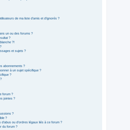
lisateurs de ma liste d’amis et d’ignorés ?
ans un ou des forums ?
sultat ?
blanche ?!
?
ssages et sujets ?
t les abonnements ?
onner à un sujet spécifique ?
ifique ?
 ?
ce forum ?
s jointes ?
cussions ?
ible ?
 d’abus ou d’ordres légaux liés à ce forum ?
r du forum ?