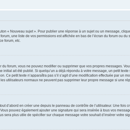
outon « Nouveau sujet ». Pour publier une réponse à un sujet ou un message, cliqu
 forum, une liste de vos permissions est affichée en bas de l’écran du forum ou du
ce forum, etc.
r du forum, vous ne pouvez modifier ou supprimer que vos propres messages. Vou
 initial ait été publié. Si quelqu’un a déjà répondu à votre message, un petit text
ion. Ce petit texte n’apparaîtra pas s’il s’agit d’une modification effectuée par un 
ue les utilisateurs normaux ne peuvent pas supprimer leur propre message si une ré
ut d’abord en créer une depuis le panneau de contrôle de l’utilisateur. Une fois c
ure. Vous pouvez également ajouter une signature qui sera insérée à tous vos mess
 vous sera plus utile de spécifier sur chaque message votre souhait d’insérer votre si