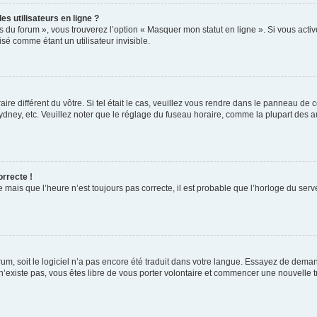
s utilisateurs en ligne ?
s du forum », vous trouverez l’option « Masquer mon statut en ligne ». Si vous activ
é comme étant un utilisateur invisible.
aire différent du vôtre. Si tel était le cas, veuillez vous rendre dans le panneau de co
ey, etc. Veuillez noter que le réglage du fuseau horaire, comme la plupart des autr
orrecte !
 mais que l’heure n’est toujours pas correcte, il est probable que l’horloge du serve
orum, soit le logiciel n’a pas encore été traduit dans votre langue. Essayez de deman
 n’existe pas, vous êtes libre de vous porter volontaire et commencer une nouvelle t