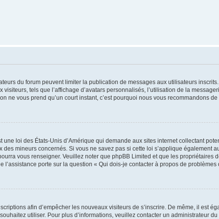
trateurs du forum peuvent limiter la publication de messages aux utilisateurs inscri
visiteurs, tels que l’affichage d’avatars personnalisés, l’utilisation de la messager
ription ne vous prend qu’un court instant, c’est pourquoi nous vous recommandons de l
t une loi des États-Unis d’Amérique qui demande aux sites internet collectant pot
 des mineurs concernés. Si vous ne savez pas si cette loi s’applique également au
 pourra vous renseigner. Veuillez noter que phpBB Limited et que les propriétaires
ue l’assistance porte sur la question « Qui dois-je contacter à propos de problèmes 
inscriptions afin d’empêcher les nouveaux visiteurs de s’inscrire. De même, il est é
s souhaitez utiliser. Pour plus d’informations, veuillez contacter un administrateur du