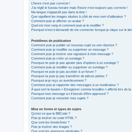
L’heure n’est pas correcte !
J’ai réglé le fuseau horaire mais l’heure n’est toujours pas correcte !
Ma langue n’apparaît pas dans la liste !
Que signifient les images situées à côté de mon nom d’utilisateur ?
Comment puis-je afficher un avatar ?
Quel est mon rang et comment puis-je le modifier ?
Pourquoi m’est-il demandé de me connecter lorsque je clique sur le lien 
Problèmes de publication
Comment puis-je publier un nouveau sujet ou une réponse ?
Comment puis-je modifier ou supprimer un message ?
Comment puis-je insérer une signature à mon message ?
Comment puis-je créer un sondage ?
Pourquoi ne puis-je pas ajouter plus d’options à un sondage ?
Comment puis-je modifier ou supprimer un sondage ?
Pourquoi ne puis-je pas accéder à un forum ?
Pourquoi ne puis-je pas transférer de pièces jointes ?
Pourquoi ai-je reçu un avertissement ?
Comment puis-je rapporter des messages à un modérateur ?
À quoi sert le bouton « Enregistrer comme brouillon » affiché lors de la 
Pourquoi mon message a-t-il besoin d’être approuvé ?
Comment puis-je remonter mes sujets ?
Mise en forme et types de sujets
Qu’est-ce que le BBCode ?
Puis-je insérer du code HTML ?
Que sont les émoticônes ?
Puis-je insérer des images ?
Que sont les annonces générales ?