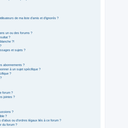
lisateurs de ma liste d’amis et d’ignorés ?
ans un ou des forums ?
sultat ?
blanche ?!
?
ssages et sujets ?
t les abonnements ?
onner à un sujet spécifique ?
ifique ?
 ?
ce forum ?
s jointes ?
cussions ?
ible ?
 d’abus ou d’ordres légaux liés à ce forum ?
r du forum ?