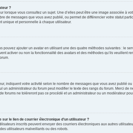
ateur ?
ur lorsque vous consultez un sujet. Une d’elles peut être une image associée à vo
mbre de messages que vous avez publié, ou permet de différencier votre statut parti
 unique et personnelle à chaque utilisateur.
ous pouvez ajouter un avatar en utilisant une des quatre méthodes suivantes : le serv
ent activer ou non la fonctionnalité des avatars et des méthodes qu’ils veuillent ren
forum.
ur, indiquent votre activité selon le nombre de messages que vous avez publié ou id
eul un administrateur du forum peut modifier le texte des rangs du forum. Merci de 
de forums ne toléreront pas ce procédé et un administrateur ou un modérateur pou
ur le lien de courrier électronique d’un utilisateur ?
s utilisateurs inscrits peuvent envoyer des courriers électroniques aux autres utili
es utilisateurs malveillants ou des robots.