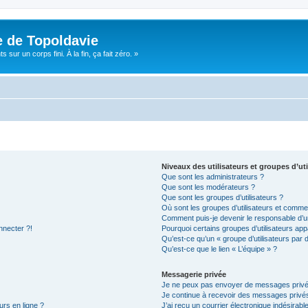
e de Topoldavie
sur un corps fini. À la fin, ça fait zéro. »
Niveaux des utilisateurs et groupes d’uti
Que sont les administrateurs ?
Que sont les modérateurs ?
Que sont les groupes d’utilisateurs ?
Où sont les groupes d’utilisateurs et commen
Comment puis-je devenir le responsable d’un
nnecter ?!
Pourquoi certains groupes d’utilisateurs app
Qu’est-ce qu’un « groupe d’utilisateurs par 
Qu’est-ce que le lien « L’équipe » ?
Messagerie privée
Je ne peux pas envoyer de messages privé
Je continue à recevoir des messages privés 
urs en ligne ?
J’ai reçu un courrier électronique indésirabl