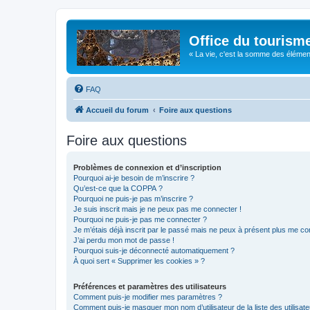
Office du tourism
« La vie, c'est la somme des éléments 
FAQ
Accueil du forum
Foire aux questions
Foire aux questions
Problèmes de connexion et d’inscription
Pourquoi ai-je besoin de m’inscrire ?
Qu’est-ce que la COPPA ?
Pourquoi ne puis-je pas m’inscrire ?
Je suis inscrit mais je ne peux pas me connecter !
Pourquoi ne puis-je pas me connecter ?
Je m’étais déjà inscrit par le passé mais ne peux à présent plus me co
J’ai perdu mon mot de passe !
Pourquoi suis-je déconnecté automatiquement ?
À quoi sert « Supprimer les cookies » ?
Préférences et paramètres des utilisateurs
Comment puis-je modifier mes paramètres ?
Comment puis-je masquer mon nom d’utilisateur de la liste des utilisate