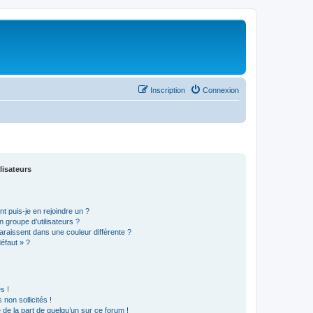
Inscription
Connexion
lisateurs
t puis-je en rejoindre un ?
 groupe d’utilisateurs ?
araissent dans une couleur différente ?
défaut » ?
s !
non sollicités !
e de la part de quelqu’un sur ce forum !