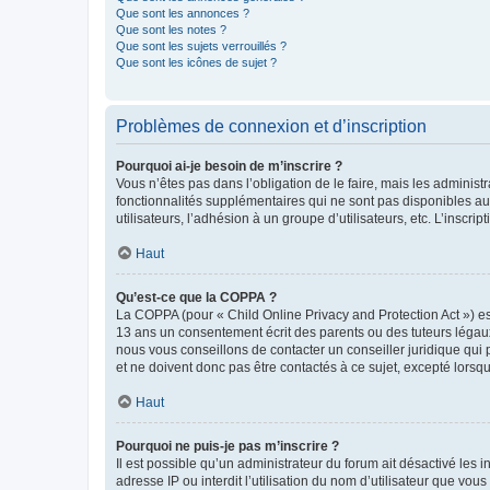
Que sont les annonces ?
Que sont les notes ?
Que sont les sujets verrouillés ?
Que sont les icônes de sujet ?
Problèmes de connexion et d’inscription
Pourquoi ai-je besoin de m’inscrire ?
Vous n’êtes pas dans l’obligation de le faire, mais les adminis
fonctionnalités supplémentaires qui ne sont pas disponibles aux 
utilisateurs, l’adhésion à un groupe d’utilisateurs, etc. L’insc
Haut
Qu’est-ce que la COPPA ?
La COPPA (pour « Child Online Privacy and Protection Act ») es
13 ans un consentement écrit des parents ou des tuteurs légaux
nous vous conseillons de contacter un conseiller juridique qui
et ne doivent donc pas être contactés à ce sujet, excepté lorsq
Haut
Pourquoi ne puis-je pas m’inscrire ?
Il est possible qu’un administrateur du forum ait désactivé les 
adresse IP ou interdit l’utilisation du nom d’utilisateur que vou