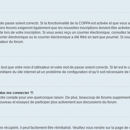
t de passe soient corrects. Si la fonctionnalité de la COPPA est activée et que vous 
ains forums exigeront également que les nouvelles inscriptions doivent être activée
te lors de votre inscription. Si vous aviez reçu un courrier électronique, consultez l
r électronique ou le courrier électronique a été filtré en tant que pourriel. Si vo
rateur du forum.
out que votre nom d’utilisateur et votre mot de passe soient corrects. Si tel est le
iétaire du site internet ait un problème de configuration et qu’il soit nécessaire de l
 plus me connecter ?!
votre compte pour une quelconque raison. De plus, beaucoup de forums suppriment pér
 nouveau et essayez de participer plus activement aux discussions du forum.
 récupéré, il peut facilement être réinitialisé. Veuillez vous rendre sur la page de