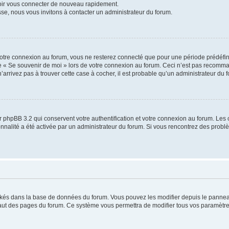
voir vous connecter de nouveau rapidement.
sse, nous vous invitons à contacter un administrateur du forum.
otre connexion au forum, vous ne resterez connecté que pour une période prédéfinie
se « Se souvenir de moi » lors de votre connexion au forum. Ceci n’est pas recomm
’arrivez pas à trouver cette case à cocher, il est probable qu’un administrateur du fo
 phpBB 3.2 qui conservent votre authentification et votre connexion au forum. Les 
tionnalité a été activée par un administrateur du forum. Si vous rencontrez des pro
ockés dans la base de données du forum. Vous pouvez les modifier depuis le panneau 
haut des pages du forum. Ce système vous permettra de modifier tous vos paramètre