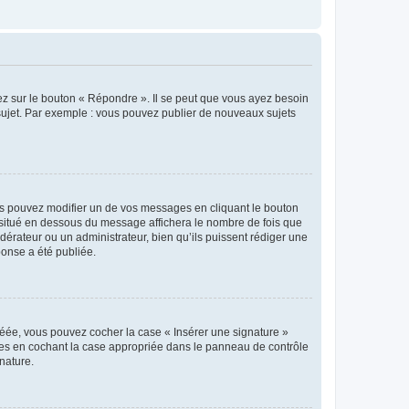
ez sur le bouton « Répondre ». Il se peut que vous ayez besoin
 sujet. Par exemple : vous pouvez publier de nouveaux sujets
s pouvez modifier un de vos messages en cliquant le bouton
e situé en dessous du message affichera le nombre de fois que
modérateur ou un administrateur, bien qu’ils puissent rédiger une
ponse a été publiée.
réée, vous pouvez cocher la case « Insérer une signature »
ages en cochant la case appropriée dans le panneau de contrôle
gnature.