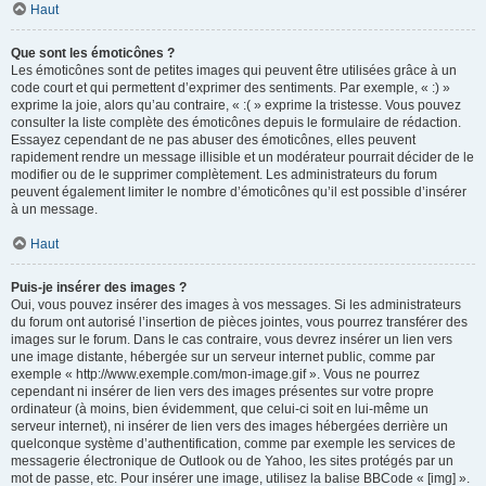
Haut
Que sont les émoticônes ?
Les émoticônes sont de petites images qui peuvent être utilisées grâce à un
code court et qui permettent d’exprimer des sentiments. Par exemple, « :) »
exprime la joie, alors qu’au contraire, « :( » exprime la tristesse. Vous pouvez
consulter la liste complète des émoticônes depuis le formulaire de rédaction.
Essayez cependant de ne pas abuser des émoticônes, elles peuvent
rapidement rendre un message illisible et un modérateur pourrait décider de le
modifier ou de le supprimer complètement. Les administrateurs du forum
peuvent également limiter le nombre d’émoticônes qu’il est possible d’insérer
à un message.
Haut
Puis-je insérer des images ?
Oui, vous pouvez insérer des images à vos messages. Si les administrateurs
du forum ont autorisé l’insertion de pièces jointes, vous pourrez transférer des
images sur le forum. Dans le cas contraire, vous devrez insérer un lien vers
une image distante, hébergée sur un serveur internet public, comme par
exemple « http://www.exemple.com/mon-image.gif ». Vous ne pourrez
cependant ni insérer de lien vers des images présentes sur votre propre
ordinateur (à moins, bien évidemment, que celui-ci soit en lui-même un
serveur internet), ni insérer de lien vers des images hébergées derrière un
quelconque système d’authentification, comme par exemple les services de
messagerie électronique de Outlook ou de Yahoo, les sites protégés par un
mot de passe, etc. Pour insérer une image, utilisez la balise BBCode « [img] ».