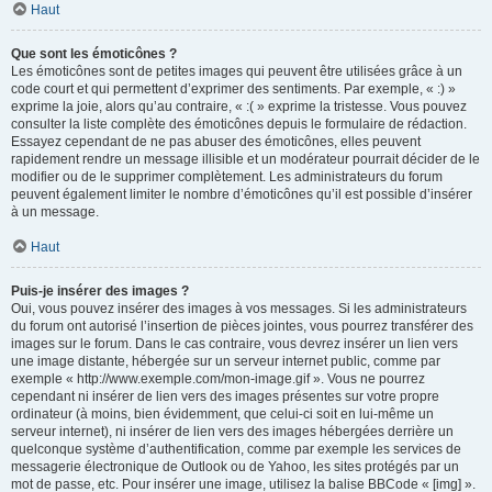
Haut
Que sont les émoticônes ?
Les émoticônes sont de petites images qui peuvent être utilisées grâce à un
code court et qui permettent d’exprimer des sentiments. Par exemple, « :) »
exprime la joie, alors qu’au contraire, « :( » exprime la tristesse. Vous pouvez
consulter la liste complète des émoticônes depuis le formulaire de rédaction.
Essayez cependant de ne pas abuser des émoticônes, elles peuvent
rapidement rendre un message illisible et un modérateur pourrait décider de le
modifier ou de le supprimer complètement. Les administrateurs du forum
peuvent également limiter le nombre d’émoticônes qu’il est possible d’insérer
à un message.
Haut
Puis-je insérer des images ?
Oui, vous pouvez insérer des images à vos messages. Si les administrateurs
du forum ont autorisé l’insertion de pièces jointes, vous pourrez transférer des
images sur le forum. Dans le cas contraire, vous devrez insérer un lien vers
une image distante, hébergée sur un serveur internet public, comme par
exemple « http://www.exemple.com/mon-image.gif ». Vous ne pourrez
cependant ni insérer de lien vers des images présentes sur votre propre
ordinateur (à moins, bien évidemment, que celui-ci soit en lui-même un
serveur internet), ni insérer de lien vers des images hébergées derrière un
quelconque système d’authentification, comme par exemple les services de
messagerie électronique de Outlook ou de Yahoo, les sites protégés par un
mot de passe, etc. Pour insérer une image, utilisez la balise BBCode « [img] ».