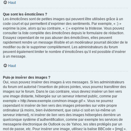
Haut
Que sont les émoticônes ?
Les émoticônes sont de petites images qui peuvent être utilisées grâce à un
code court et qui permettent d’exprimer des sentiments. Par exemple, « :) »
exprime la joie, alors qu’au contraire, « :( » exprime la tristesse. Vous pouvez
consulter la liste complète des émoticônes depuis le formulaire de rédaction.
Essayez cependant de ne pas abuser des émoticônes, elles peuvent
rapidement rendre un message illisible et un modérateur pourrait décider de le
modifier ou de le supprimer complètement. Les administrateurs du forum
peuvent également limiter le nombre d’émoticônes qu’il est possible d’insérer
à un message.
Haut
Puis-je insérer des images ?
Oui, vous pouvez insérer des images à vos messages. Si les administrateurs
du forum ont autorisé l’insertion de pièces jointes, vous pourrez transférer des
images sur le forum. Dans le cas contraire, vous devrez insérer un lien vers
une image distante, hébergée sur un serveur internet public, comme par
exemple « http://www.exemple.com/mon-image.gif ». Vous ne pourrez
cependant ni insérer de lien vers des images présentes sur votre propre
ordinateur (à moins, bien évidemment, que celui-ci soit en lui-même un
serveur internet), ni insérer de lien vers des images hébergées derrière un
quelconque système d’authentification, comme par exemple les services de
messagerie électronique de Outlook ou de Yahoo, les sites protégés par un
mot de passe, etc. Pour insérer une image, utilisez la balise BBCode « [img] ».