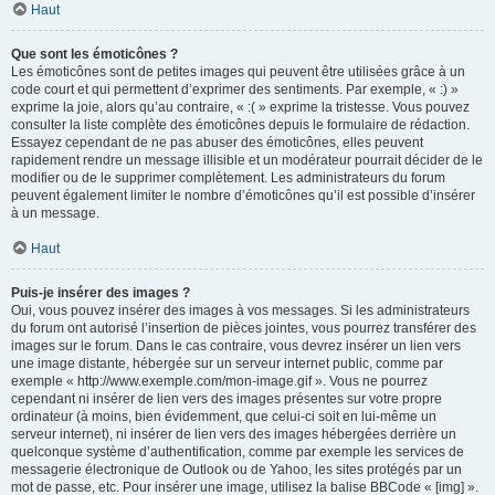
Haut
Que sont les émoticônes ?
Les émoticônes sont de petites images qui peuvent être utilisées grâce à un
code court et qui permettent d’exprimer des sentiments. Par exemple, « :) »
exprime la joie, alors qu’au contraire, « :( » exprime la tristesse. Vous pouvez
consulter la liste complète des émoticônes depuis le formulaire de rédaction.
Essayez cependant de ne pas abuser des émoticônes, elles peuvent
rapidement rendre un message illisible et un modérateur pourrait décider de le
modifier ou de le supprimer complètement. Les administrateurs du forum
peuvent également limiter le nombre d’émoticônes qu’il est possible d’insérer
à un message.
Haut
Puis-je insérer des images ?
Oui, vous pouvez insérer des images à vos messages. Si les administrateurs
du forum ont autorisé l’insertion de pièces jointes, vous pourrez transférer des
images sur le forum. Dans le cas contraire, vous devrez insérer un lien vers
une image distante, hébergée sur un serveur internet public, comme par
exemple « http://www.exemple.com/mon-image.gif ». Vous ne pourrez
cependant ni insérer de lien vers des images présentes sur votre propre
ordinateur (à moins, bien évidemment, que celui-ci soit en lui-même un
serveur internet), ni insérer de lien vers des images hébergées derrière un
quelconque système d’authentification, comme par exemple les services de
messagerie électronique de Outlook ou de Yahoo, les sites protégés par un
mot de passe, etc. Pour insérer une image, utilisez la balise BBCode « [img] ».