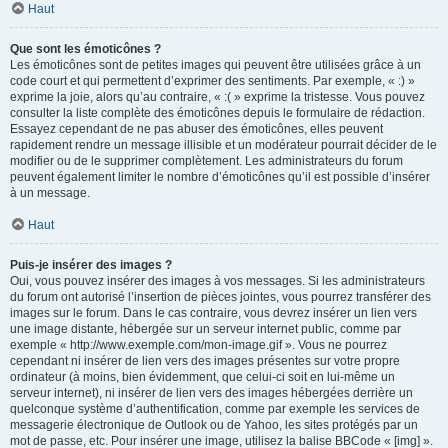
Haut
Que sont les émoticônes ?
Les émoticônes sont de petites images qui peuvent être utilisées grâce à un
code court et qui permettent d’exprimer des sentiments. Par exemple, « :) »
exprime la joie, alors qu’au contraire, « :( » exprime la tristesse. Vous pouvez
consulter la liste complète des émoticônes depuis le formulaire de rédaction.
Essayez cependant de ne pas abuser des émoticônes, elles peuvent
rapidement rendre un message illisible et un modérateur pourrait décider de le
modifier ou de le supprimer complètement. Les administrateurs du forum
peuvent également limiter le nombre d’émoticônes qu’il est possible d’insérer
à un message.
Haut
Puis-je insérer des images ?
Oui, vous pouvez insérer des images à vos messages. Si les administrateurs
du forum ont autorisé l’insertion de pièces jointes, vous pourrez transférer des
images sur le forum. Dans le cas contraire, vous devrez insérer un lien vers
une image distante, hébergée sur un serveur internet public, comme par
exemple « http://www.exemple.com/mon-image.gif ». Vous ne pourrez
cependant ni insérer de lien vers des images présentes sur votre propre
ordinateur (à moins, bien évidemment, que celui-ci soit en lui-même un
serveur internet), ni insérer de lien vers des images hébergées derrière un
quelconque système d’authentification, comme par exemple les services de
messagerie électronique de Outlook ou de Yahoo, les sites protégés par un
mot de passe, etc. Pour insérer une image, utilisez la balise BBCode « [img] ».