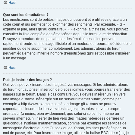
Haut
Que sont les émoticônes ?
Les émoticônes sont de petites images qui peuvent être utilisées grâce à un
code court et qui permettent d’exprimer des sentiments. Par exemple, « :) »
exprime la joie, alors qu’au contraire, « :( » exprime la tristesse. Vous pouvez
consulter la liste complète des émoticônes depuis le formulaire de rédaction.
Essayez cependant de ne pas abuser des émoticônes, elles peuvent
rapidement rendre un message illisible et un modérateur pourrait décider de le
modifier ou de le supprimer complètement. Les administrateurs du forum
peuvent également limiter le nombre d’émoticônes qu’il est possible d’insérer
à un message.
Haut
Puis-je insérer des images ?
Oui, vous pouvez insérer des images à vos messages. Si les administrateurs
du forum ont autorisé l’insertion de pièces jointes, vous pourrez transférer des
images sur le forum. Dans le cas contraire, vous devrez insérer un lien vers
une image distante, hébergée sur un serveur internet public, comme par
exemple « http://www.exemple.com/mon-image.gif ». Vous ne pourrez
cependant ni insérer de lien vers des images présentes sur votre propre
ordinateur (à moins, bien évidemment, que celui-ci soit en lui-même un
serveur internet), ni insérer de lien vers des images hébergées derrière un
quelconque système d’authentification, comme par exemple les services de
messagerie électronique de Outlook ou de Yahoo, les sites protégés par un
mot de passe, etc. Pour insérer une image, utilisez la balise BBCode « [img] ».