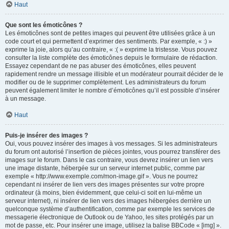
Haut
Que sont les émoticônes ?
Les émoticônes sont de petites images qui peuvent être utilisées grâce à un
code court et qui permettent d’exprimer des sentiments. Par exemple, « :) »
exprime la joie, alors qu’au contraire, « :( » exprime la tristesse. Vous pouvez
consulter la liste complète des émoticônes depuis le formulaire de rédaction.
Essayez cependant de ne pas abuser des émoticônes, elles peuvent
rapidement rendre un message illisible et un modérateur pourrait décider de le
modifier ou de le supprimer complètement. Les administrateurs du forum
peuvent également limiter le nombre d’émoticônes qu’il est possible d’insérer
à un message.
Haut
Puis-je insérer des images ?
Oui, vous pouvez insérer des images à vos messages. Si les administrateurs
du forum ont autorisé l’insertion de pièces jointes, vous pourrez transférer des
images sur le forum. Dans le cas contraire, vous devrez insérer un lien vers
une image distante, hébergée sur un serveur internet public, comme par
exemple « http://www.exemple.com/mon-image.gif ». Vous ne pourrez
cependant ni insérer de lien vers des images présentes sur votre propre
ordinateur (à moins, bien évidemment, que celui-ci soit en lui-même un
serveur internet), ni insérer de lien vers des images hébergées derrière un
quelconque système d’authentification, comme par exemple les services de
messagerie électronique de Outlook ou de Yahoo, les sites protégés par un
mot de passe, etc. Pour insérer une image, utilisez la balise BBCode « [img] ».