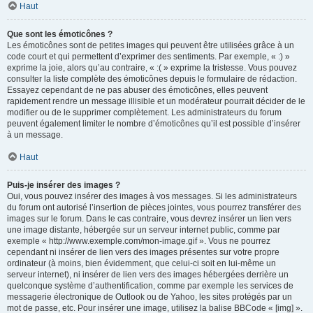
Haut
Que sont les émoticônes ?
Les émoticônes sont de petites images qui peuvent être utilisées grâce à un
code court et qui permettent d’exprimer des sentiments. Par exemple, « :) »
exprime la joie, alors qu’au contraire, « :( » exprime la tristesse. Vous pouvez
consulter la liste complète des émoticônes depuis le formulaire de rédaction.
Essayez cependant de ne pas abuser des émoticônes, elles peuvent
rapidement rendre un message illisible et un modérateur pourrait décider de le
modifier ou de le supprimer complètement. Les administrateurs du forum
peuvent également limiter le nombre d’émoticônes qu’il est possible d’insérer
à un message.
Haut
Puis-je insérer des images ?
Oui, vous pouvez insérer des images à vos messages. Si les administrateurs
du forum ont autorisé l’insertion de pièces jointes, vous pourrez transférer des
images sur le forum. Dans le cas contraire, vous devrez insérer un lien vers
une image distante, hébergée sur un serveur internet public, comme par
exemple « http://www.exemple.com/mon-image.gif ». Vous ne pourrez
cependant ni insérer de lien vers des images présentes sur votre propre
ordinateur (à moins, bien évidemment, que celui-ci soit en lui-même un
serveur internet), ni insérer de lien vers des images hébergées derrière un
quelconque système d’authentification, comme par exemple les services de
messagerie électronique de Outlook ou de Yahoo, les sites protégés par un
mot de passe, etc. Pour insérer une image, utilisez la balise BBCode « [img] ».