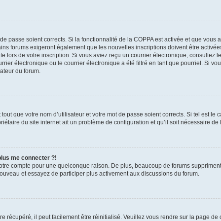
t de passe soient corrects. Si la fonctionnalité de la COPPA est activée et que vous 
ains forums exigeront également que les nouvelles inscriptions doivent être activée
te lors de votre inscription. Si vous aviez reçu un courrier électronique, consultez l
r électronique ou le courrier électronique a été filtré en tant que pourriel. Si vo
rateur du forum.
out que votre nom d’utilisateur et votre mot de passe soient corrects. Si tel est le
iétaire du site internet ait un problème de configuration et qu’il soit nécessaire de l
 plus me connecter ?!
votre compte pour une quelconque raison. De plus, beaucoup de forums suppriment pér
 nouveau et essayez de participer plus activement aux discussions du forum.
 récupéré, il peut facilement être réinitialisé. Veuillez vous rendre sur la page de