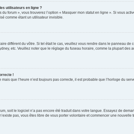
s utilisateurs en ligne ?
s du forum », vous trouverez l’option « Masquer mon statut en ligne ». Si vous activ
é comme étant un utilisateur invisible.
aire différent du vôtre. Si tel était le cas, veuillez vous rendre dans le panneau de co
ey, etc. Veuillez noter que le réglage du fuseau horaire, comme la plupart des autr
orrecte !
 mais que l’heure n’est toujours pas correcte, il est probable que l’horloge du serve
orum, soit le logiciel n’a pas encore été traduit dans votre langue. Essayez de deman
 n’existe pas, vous êtes libre de vous porter volontaire et commencer une nouvelle t