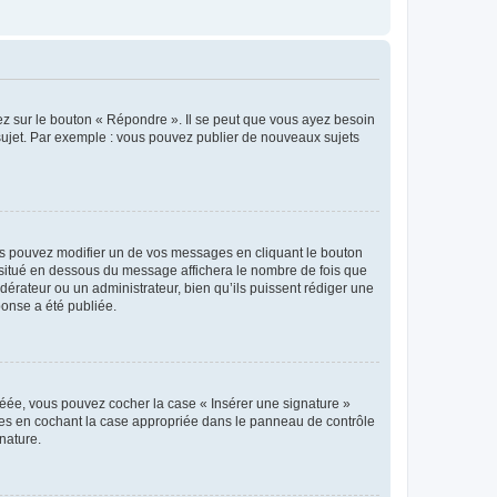
ez sur le bouton « Répondre ». Il se peut que vous ayez besoin
 sujet. Par exemple : vous pouvez publier de nouveaux sujets
s pouvez modifier un de vos messages en cliquant le bouton
e situé en dessous du message affichera le nombre de fois que
modérateur ou un administrateur, bien qu’ils puissent rédiger une
ponse a été publiée.
réée, vous pouvez cocher la case « Insérer une signature »
ages en cochant la case appropriée dans le panneau de contrôle
gnature.