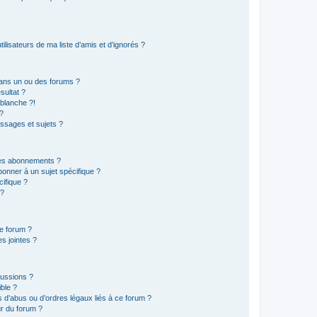
lisateurs de ma liste d’amis et d’ignorés ?
ans un ou des forums ?
sultat ?
blanche ?!
?
ssages et sujets ?
t les abonnements ?
onner à un sujet spécifique ?
ifique ?
 ?
ce forum ?
s jointes ?
cussions ?
ible ?
 d’abus ou d’ordres légaux liés à ce forum ?
r du forum ?