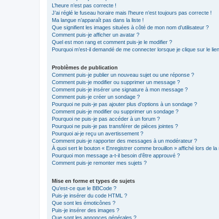
L’heure n’est pas correcte !
J’ai réglé le fuseau horaire mais l’heure n’est toujours pas correcte !
Ma langue n’apparaît pas dans la liste !
Que signifient les images situées à côté de mon nom d’utilisateur ?
Comment puis-je afficher un avatar ?
Quel est mon rang et comment puis-je le modifier ?
Pourquoi m’est-il demandé de me connecter lorsque je clique sur le lien 
Problèmes de publication
Comment puis-je publier un nouveau sujet ou une réponse ?
Comment puis-je modifier ou supprimer un message ?
Comment puis-je insérer une signature à mon message ?
Comment puis-je créer un sondage ?
Pourquoi ne puis-je pas ajouter plus d’options à un sondage ?
Comment puis-je modifier ou supprimer un sondage ?
Pourquoi ne puis-je pas accéder à un forum ?
Pourquoi ne puis-je pas transférer de pièces jointes ?
Pourquoi ai-je reçu un avertissement ?
Comment puis-je rapporter des messages à un modérateur ?
À quoi sert le bouton « Enregistrer comme brouillon » affiché lors de la 
Pourquoi mon message a-t-il besoin d’être approuvé ?
Comment puis-je remonter mes sujets ?
Mise en forme et types de sujets
Qu’est-ce que le BBCode ?
Puis-je insérer du code HTML ?
Que sont les émoticônes ?
Puis-je insérer des images ?
Que sont les annonces générales ?