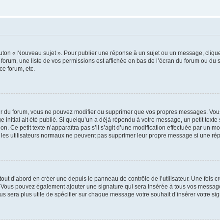
outon « Nouveau sujet ». Pour publier une réponse à un sujet ou un message, cliqu
 forum, une liste de vos permissions est affichée en bas de l’écran du forum ou du
ce forum, etc.
r du forum, vous ne pouvez modifier ou supprimer que vos propres messages. Vou
 initial ait été publié. Si quelqu’un a déjà répondu à votre message, un petit text
ion. Ce petit texte n’apparaîtra pas s’il s’agit d’une modification effectuée par un 
ue les utilisateurs normaux ne peuvent pas supprimer leur propre message si une ré
ut d’abord en créer une depuis le panneau de contrôle de l’utilisateur. Une fois c
ure. Vous pouvez également ajouter une signature qui sera insérée à tous vos mess
 vous sera plus utile de spécifier sur chaque message votre souhait d’insérer votre si