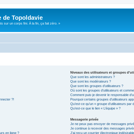
e de Topoldavie
sur un corps fini. À la fin, ça fait zéro. »
Niveaux des utilisateurs et groupes d’uti
Que sont les administrateurs ?
Que sont les modérateurs ?
Que sont les groupes d’utilisateurs ?
Où sont les groupes d’utilisateurs et commen
Comment puis-je devenir le responsable d’un
nnecter ?!
Pourquoi certains groupes d’utilisateurs app
Qu’est-ce qu’un « groupe d’utilisateurs par 
Qu’est-ce que le lien « L’équipe » ?
Messagerie privée
Je ne peux pas envoyer de messages privé
Je continue à recevoir des messages privés 
urs en ligne ?
J’ai reçu un courrier électronique indésirabl