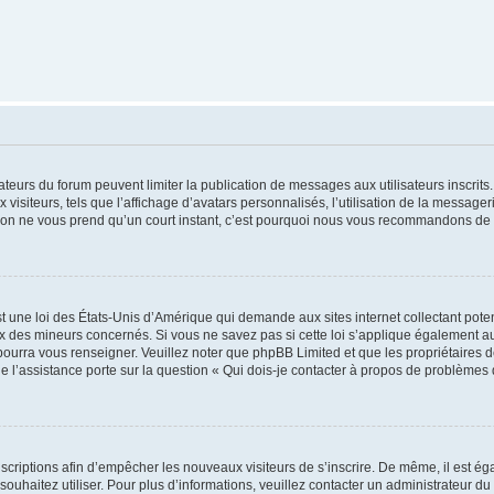
trateurs du forum peuvent limiter la publication de messages aux utilisateurs inscri
visiteurs, tels que l’affichage d’avatars personnalisés, l’utilisation de la messager
ription ne vous prend qu’un court instant, c’est pourquoi nous vous recommandons de l
t une loi des États-Unis d’Amérique qui demande aux sites internet collectant pot
 des mineurs concernés. Si vous ne savez pas si cette loi s’applique également au
 pourra vous renseigner. Veuillez noter que phpBB Limited et que les propriétaires
ue l’assistance porte sur la question « Qui dois-je contacter à propos de problèmes 
inscriptions afin d’empêcher les nouveaux visiteurs de s’inscrire. De même, il est é
s souhaitez utiliser. Pour plus d’informations, veuillez contacter un administrateur du