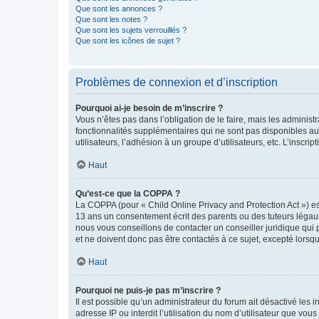
Que sont les annonces ?
Que sont les notes ?
Que sont les sujets verrouillés ?
Que sont les icônes de sujet ?
Problèmes de connexion et d’inscription
Pourquoi ai-je besoin de m’inscrire ?
Vous n’êtes pas dans l’obligation de le faire, mais les adminis
fonctionnalités supplémentaires qui ne sont pas disponibles aux 
utilisateurs, l’adhésion à un groupe d’utilisateurs, etc. L’insc
Haut
Qu’est-ce que la COPPA ?
La COPPA (pour « Child Online Privacy and Protection Act ») es
13 ans un consentement écrit des parents ou des tuteurs légaux
nous vous conseillons de contacter un conseiller juridique qui
et ne doivent donc pas être contactés à ce sujet, excepté lorsq
Haut
Pourquoi ne puis-je pas m’inscrire ?
Il est possible qu’un administrateur du forum ait désactivé les 
adresse IP ou interdit l’utilisation du nom d’utilisateur que vou