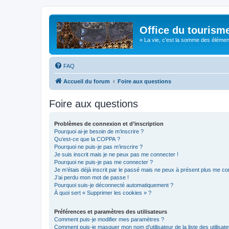
Office du tourism
« La vie, c'est la somme des éléments 
FAQ
Accueil du forum
Foire aux questions
Foire aux questions
Problèmes de connexion et d’inscription
Pourquoi ai-je besoin de m’inscrire ?
Qu’est-ce que la COPPA ?
Pourquoi ne puis-je pas m’inscrire ?
Je suis inscrit mais je ne peux pas me connecter !
Pourquoi ne puis-je pas me connecter ?
Je m’étais déjà inscrit par le passé mais ne peux à présent plus me co
J’ai perdu mon mot de passe !
Pourquoi suis-je déconnecté automatiquement ?
À quoi sert « Supprimer les cookies » ?
Préférences et paramètres des utilisateurs
Comment puis-je modifier mes paramètres ?
Comment puis-je masquer mon nom d’utilisateur de la liste des utilisate