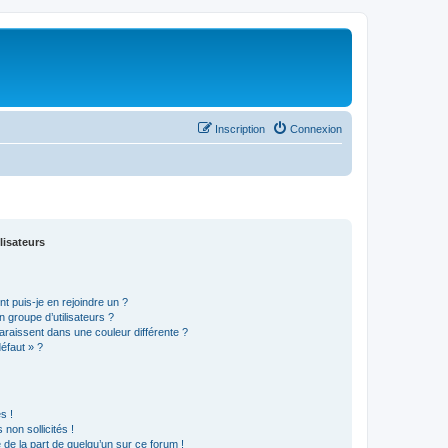
Inscription
Connexion
lisateurs
t puis-je en rejoindre un ?
 groupe d’utilisateurs ?
araissent dans une couleur différente ?
défaut » ?
s !
non sollicités !
e de la part de quelqu’un sur ce forum !