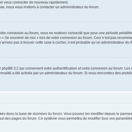
voir vous connecter de nouveau rapidement.
sse, nous vous invitons à contacter un administrateur du forum.
otre connexion au forum, vous ne resterez connecté que pour une période prédéfinie
se « Se souvenir de moi » lors de votre connexion au forum. Ceci n’est pas recomm
’arrivez pas à trouver cette case à cocher, il est probable qu’un administrateur du fo
 phpBB 3.2 qui conservent votre authentification et votre connexion au forum. Les 
tionnalité a été activée par un administrateur du forum. Si vous rencontrez des pro
ockés dans la base de données du forum. Vous pouvez les modifier depuis le panneau 
haut des pages du forum. Ce système vous permettra de modifier tous vos paramètre