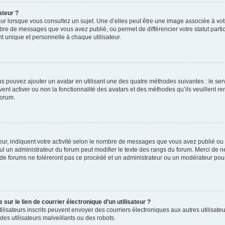
ateur ?
ur lorsque vous consultez un sujet. Une d’elles peut être une image associée à vo
mbre de messages que vous avez publié, ou permet de différencier votre statut parti
 unique et personnelle à chaque utilisateur.
ous pouvez ajouter un avatar en utilisant une des quatre méthodes suivantes : le serv
ent activer ou non la fonctionnalité des avatars et des méthodes qu’ils veuillent ren
forum.
ur, indiquent votre activité selon le nombre de messages que vous avez publié ou id
eul un administrateur du forum peut modifier le texte des rangs du forum. Merci de 
de forums ne toléreront pas ce procédé et un administrateur ou un modérateur pou
ur le lien de courrier électronique d’un utilisateur ?
s utilisateurs inscrits peuvent envoyer des courriers électroniques aux autres utili
es utilisateurs malveillants ou des robots.