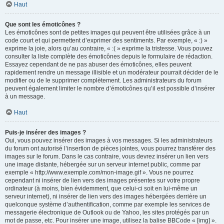
Haut
Que sont les émoticônes ?
Les émoticônes sont de petites images qui peuvent être utilisées grâce à un
code court et qui permettent d’exprimer des sentiments. Par exemple, « :) »
exprime la joie, alors qu’au contraire, « :( » exprime la tristesse. Vous pouvez
consulter la liste complète des émoticônes depuis le formulaire de rédaction.
Essayez cependant de ne pas abuser des émoticônes, elles peuvent
rapidement rendre un message illisible et un modérateur pourrait décider de le
modifier ou de le supprimer complètement. Les administrateurs du forum
peuvent également limiter le nombre d’émoticônes qu’il est possible d’insérer
à un message.
Haut
Puis-je insérer des images ?
Oui, vous pouvez insérer des images à vos messages. Si les administrateurs
du forum ont autorisé l’insertion de pièces jointes, vous pourrez transférer des
images sur le forum. Dans le cas contraire, vous devrez insérer un lien vers
une image distante, hébergée sur un serveur internet public, comme par
exemple « http://www.exemple.com/mon-image.gif ». Vous ne pourrez
cependant ni insérer de lien vers des images présentes sur votre propre
ordinateur (à moins, bien évidemment, que celui-ci soit en lui-même un
serveur internet), ni insérer de lien vers des images hébergées derrière un
quelconque système d’authentification, comme par exemple les services de
messagerie électronique de Outlook ou de Yahoo, les sites protégés par un
mot de passe, etc. Pour insérer une image, utilisez la balise BBCode « [img] ».