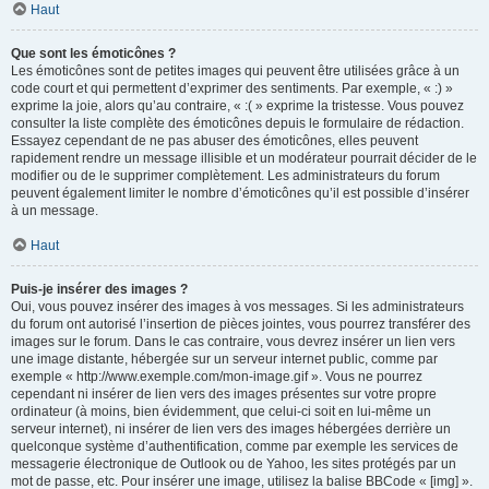
Haut
Que sont les émoticônes ?
Les émoticônes sont de petites images qui peuvent être utilisées grâce à un
code court et qui permettent d’exprimer des sentiments. Par exemple, « :) »
exprime la joie, alors qu’au contraire, « :( » exprime la tristesse. Vous pouvez
consulter la liste complète des émoticônes depuis le formulaire de rédaction.
Essayez cependant de ne pas abuser des émoticônes, elles peuvent
rapidement rendre un message illisible et un modérateur pourrait décider de le
modifier ou de le supprimer complètement. Les administrateurs du forum
peuvent également limiter le nombre d’émoticônes qu’il est possible d’insérer
à un message.
Haut
Puis-je insérer des images ?
Oui, vous pouvez insérer des images à vos messages. Si les administrateurs
du forum ont autorisé l’insertion de pièces jointes, vous pourrez transférer des
images sur le forum. Dans le cas contraire, vous devrez insérer un lien vers
une image distante, hébergée sur un serveur internet public, comme par
exemple « http://www.exemple.com/mon-image.gif ». Vous ne pourrez
cependant ni insérer de lien vers des images présentes sur votre propre
ordinateur (à moins, bien évidemment, que celui-ci soit en lui-même un
serveur internet), ni insérer de lien vers des images hébergées derrière un
quelconque système d’authentification, comme par exemple les services de
messagerie électronique de Outlook ou de Yahoo, les sites protégés par un
mot de passe, etc. Pour insérer une image, utilisez la balise BBCode « [img] ».