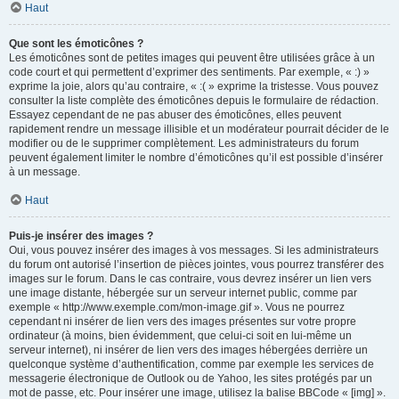
Haut
Que sont les émoticônes ?
Les émoticônes sont de petites images qui peuvent être utilisées grâce à un
code court et qui permettent d’exprimer des sentiments. Par exemple, « :) »
exprime la joie, alors qu’au contraire, « :( » exprime la tristesse. Vous pouvez
consulter la liste complète des émoticônes depuis le formulaire de rédaction.
Essayez cependant de ne pas abuser des émoticônes, elles peuvent
rapidement rendre un message illisible et un modérateur pourrait décider de le
modifier ou de le supprimer complètement. Les administrateurs du forum
peuvent également limiter le nombre d’émoticônes qu’il est possible d’insérer
à un message.
Haut
Puis-je insérer des images ?
Oui, vous pouvez insérer des images à vos messages. Si les administrateurs
du forum ont autorisé l’insertion de pièces jointes, vous pourrez transférer des
images sur le forum. Dans le cas contraire, vous devrez insérer un lien vers
une image distante, hébergée sur un serveur internet public, comme par
exemple « http://www.exemple.com/mon-image.gif ». Vous ne pourrez
cependant ni insérer de lien vers des images présentes sur votre propre
ordinateur (à moins, bien évidemment, que celui-ci soit en lui-même un
serveur internet), ni insérer de lien vers des images hébergées derrière un
quelconque système d’authentification, comme par exemple les services de
messagerie électronique de Outlook ou de Yahoo, les sites protégés par un
mot de passe, etc. Pour insérer une image, utilisez la balise BBCode « [img] ».