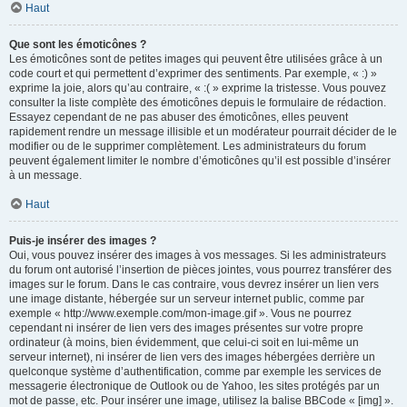
Haut
Que sont les émoticônes ?
Les émoticônes sont de petites images qui peuvent être utilisées grâce à un
code court et qui permettent d’exprimer des sentiments. Par exemple, « :) »
exprime la joie, alors qu’au contraire, « :( » exprime la tristesse. Vous pouvez
consulter la liste complète des émoticônes depuis le formulaire de rédaction.
Essayez cependant de ne pas abuser des émoticônes, elles peuvent
rapidement rendre un message illisible et un modérateur pourrait décider de le
modifier ou de le supprimer complètement. Les administrateurs du forum
peuvent également limiter le nombre d’émoticônes qu’il est possible d’insérer
à un message.
Haut
Puis-je insérer des images ?
Oui, vous pouvez insérer des images à vos messages. Si les administrateurs
du forum ont autorisé l’insertion de pièces jointes, vous pourrez transférer des
images sur le forum. Dans le cas contraire, vous devrez insérer un lien vers
une image distante, hébergée sur un serveur internet public, comme par
exemple « http://www.exemple.com/mon-image.gif ». Vous ne pourrez
cependant ni insérer de lien vers des images présentes sur votre propre
ordinateur (à moins, bien évidemment, que celui-ci soit en lui-même un
serveur internet), ni insérer de lien vers des images hébergées derrière un
quelconque système d’authentification, comme par exemple les services de
messagerie électronique de Outlook ou de Yahoo, les sites protégés par un
mot de passe, etc. Pour insérer une image, utilisez la balise BBCode « [img] ».