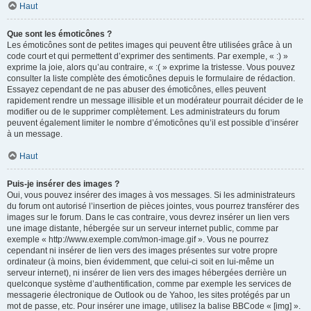
Haut
Que sont les émoticônes ?
Les émoticônes sont de petites images qui peuvent être utilisées grâce à un
code court et qui permettent d’exprimer des sentiments. Par exemple, « :) »
exprime la joie, alors qu’au contraire, « :( » exprime la tristesse. Vous pouvez
consulter la liste complète des émoticônes depuis le formulaire de rédaction.
Essayez cependant de ne pas abuser des émoticônes, elles peuvent
rapidement rendre un message illisible et un modérateur pourrait décider de le
modifier ou de le supprimer complètement. Les administrateurs du forum
peuvent également limiter le nombre d’émoticônes qu’il est possible d’insérer
à un message.
Haut
Puis-je insérer des images ?
Oui, vous pouvez insérer des images à vos messages. Si les administrateurs
du forum ont autorisé l’insertion de pièces jointes, vous pourrez transférer des
images sur le forum. Dans le cas contraire, vous devrez insérer un lien vers
une image distante, hébergée sur un serveur internet public, comme par
exemple « http://www.exemple.com/mon-image.gif ». Vous ne pourrez
cependant ni insérer de lien vers des images présentes sur votre propre
ordinateur (à moins, bien évidemment, que celui-ci soit en lui-même un
serveur internet), ni insérer de lien vers des images hébergées derrière un
quelconque système d’authentification, comme par exemple les services de
messagerie électronique de Outlook ou de Yahoo, les sites protégés par un
mot de passe, etc. Pour insérer une image, utilisez la balise BBCode « [img] ».