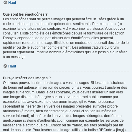
Haut
Que sont les émoticônes ?
Les émoticônes sont de petites images qui peuvent être utilisées grâce à un
code court et qui permettent d’exprimer des sentiments. Par exemple, « :) »
exprime la joie, alors qu’au contraire, « :( » exprime la tristesse. Vous pouvez
consulter la liste complète des émoticônes depuis le formulaire de rédaction.
Essayez cependant de ne pas abuser des émoticônes, elles peuvent
rapidement rendre un message illisible et un modérateur pourrait décider de le
modifier ou de le supprimer complètement. Les administrateurs du forum
peuvent également limiter le nombre d’émoticônes qu’il est possible d’insérer
à un message.
Haut
Puis-je insérer des images ?
Oui, vous pouvez insérer des images à vos messages. Si les administrateurs
du forum ont autorisé l’insertion de pièces jointes, vous pourrez transférer des
images sur le forum. Dans le cas contraire, vous devrez insérer un lien vers
une image distante, hébergée sur un serveur internet public, comme par
exemple « http://www.exemple.com/mon-image.gif ». Vous ne pourrez
cependant ni insérer de lien vers des images présentes sur votre propre
ordinateur (à moins, bien évidemment, que celui-ci soit en lui-même un
serveur internet), ni insérer de lien vers des images hébergées derrière un
quelconque système d’authentification, comme par exemple les services de
messagerie électronique de Outlook ou de Yahoo, les sites protégés par un
mot de passe, etc. Pour insérer une image, utilisez la balise BBCode « [img] ».