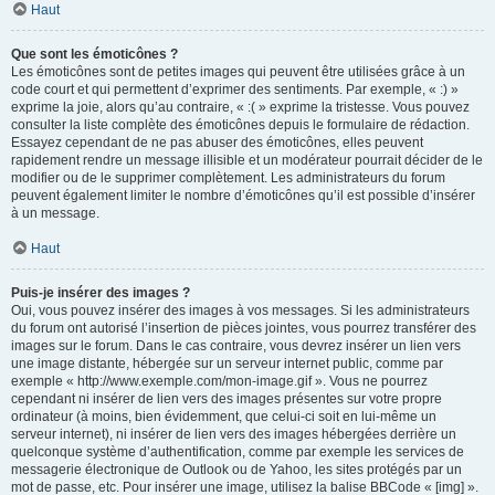
Haut
Que sont les émoticônes ?
Les émoticônes sont de petites images qui peuvent être utilisées grâce à un
code court et qui permettent d’exprimer des sentiments. Par exemple, « :) »
exprime la joie, alors qu’au contraire, « :( » exprime la tristesse. Vous pouvez
consulter la liste complète des émoticônes depuis le formulaire de rédaction.
Essayez cependant de ne pas abuser des émoticônes, elles peuvent
rapidement rendre un message illisible et un modérateur pourrait décider de le
modifier ou de le supprimer complètement. Les administrateurs du forum
peuvent également limiter le nombre d’émoticônes qu’il est possible d’insérer
à un message.
Haut
Puis-je insérer des images ?
Oui, vous pouvez insérer des images à vos messages. Si les administrateurs
du forum ont autorisé l’insertion de pièces jointes, vous pourrez transférer des
images sur le forum. Dans le cas contraire, vous devrez insérer un lien vers
une image distante, hébergée sur un serveur internet public, comme par
exemple « http://www.exemple.com/mon-image.gif ». Vous ne pourrez
cependant ni insérer de lien vers des images présentes sur votre propre
ordinateur (à moins, bien évidemment, que celui-ci soit en lui-même un
serveur internet), ni insérer de lien vers des images hébergées derrière un
quelconque système d’authentification, comme par exemple les services de
messagerie électronique de Outlook ou de Yahoo, les sites protégés par un
mot de passe, etc. Pour insérer une image, utilisez la balise BBCode « [img] ».