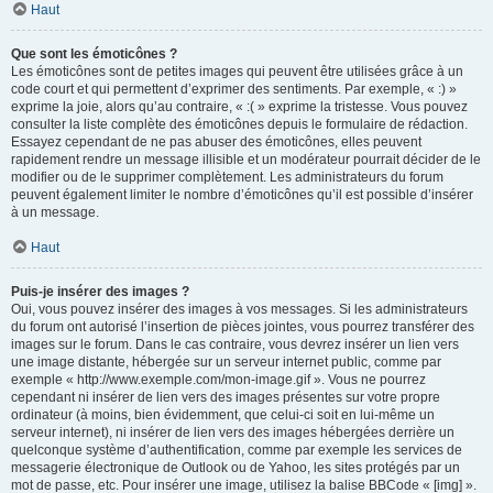
Haut
Que sont les émoticônes ?
Les émoticônes sont de petites images qui peuvent être utilisées grâce à un
code court et qui permettent d’exprimer des sentiments. Par exemple, « :) »
exprime la joie, alors qu’au contraire, « :( » exprime la tristesse. Vous pouvez
consulter la liste complète des émoticônes depuis le formulaire de rédaction.
Essayez cependant de ne pas abuser des émoticônes, elles peuvent
rapidement rendre un message illisible et un modérateur pourrait décider de le
modifier ou de le supprimer complètement. Les administrateurs du forum
peuvent également limiter le nombre d’émoticônes qu’il est possible d’insérer
à un message.
Haut
Puis-je insérer des images ?
Oui, vous pouvez insérer des images à vos messages. Si les administrateurs
du forum ont autorisé l’insertion de pièces jointes, vous pourrez transférer des
images sur le forum. Dans le cas contraire, vous devrez insérer un lien vers
une image distante, hébergée sur un serveur internet public, comme par
exemple « http://www.exemple.com/mon-image.gif ». Vous ne pourrez
cependant ni insérer de lien vers des images présentes sur votre propre
ordinateur (à moins, bien évidemment, que celui-ci soit en lui-même un
serveur internet), ni insérer de lien vers des images hébergées derrière un
quelconque système d’authentification, comme par exemple les services de
messagerie électronique de Outlook ou de Yahoo, les sites protégés par un
mot de passe, etc. Pour insérer une image, utilisez la balise BBCode « [img] ».