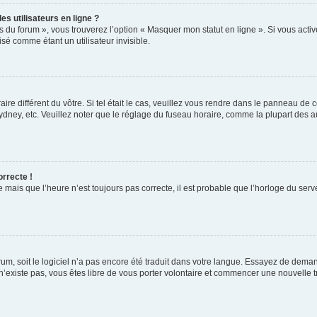
s utilisateurs en ligne ?
s du forum », vous trouverez l’option « Masquer mon statut en ligne ». Si vous activ
é comme étant un utilisateur invisible.
aire différent du vôtre. Si tel était le cas, veuillez vous rendre dans le panneau de co
ey, etc. Veuillez noter que le réglage du fuseau horaire, comme la plupart des autr
orrecte !
 mais que l’heure n’est toujours pas correcte, il est probable que l’horloge du serve
orum, soit le logiciel n’a pas encore été traduit dans votre langue. Essayez de deman
 n’existe pas, vous êtes libre de vous porter volontaire et commencer une nouvelle t