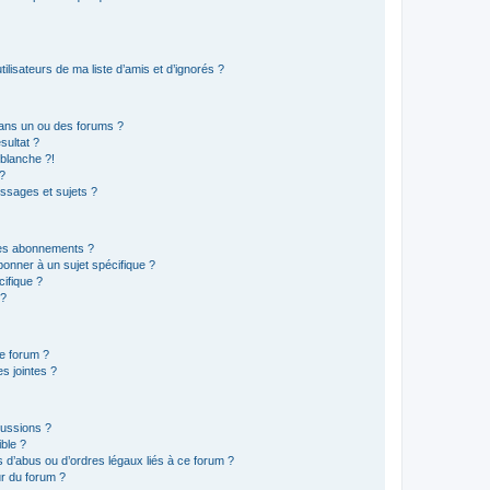
lisateurs de ma liste d’amis et d’ignorés ?
ans un ou des forums ?
sultat ?
blanche ?!
?
ssages et sujets ?
t les abonnements ?
onner à un sujet spécifique ?
ifique ?
 ?
ce forum ?
s jointes ?
cussions ?
ible ?
 d’abus ou d’ordres légaux liés à ce forum ?
r du forum ?