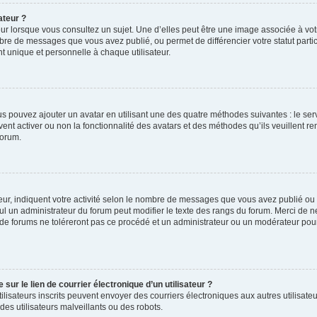
ateur ?
ur lorsque vous consultez un sujet. Une d’elles peut être une image associée à vo
mbre de messages que vous avez publié, ou permet de différencier votre statut parti
 unique et personnelle à chaque utilisateur.
ous pouvez ajouter un avatar en utilisant une des quatre méthodes suivantes : le serv
ent activer ou non la fonctionnalité des avatars et des méthodes qu’ils veuillent ren
forum.
ur, indiquent votre activité selon le nombre de messages que vous avez publié ou id
eul un administrateur du forum peut modifier le texte des rangs du forum. Merci de 
de forums ne toléreront pas ce procédé et un administrateur ou un modérateur pou
ur le lien de courrier électronique d’un utilisateur ?
s utilisateurs inscrits peuvent envoyer des courriers électroniques aux autres utili
es utilisateurs malveillants ou des robots.