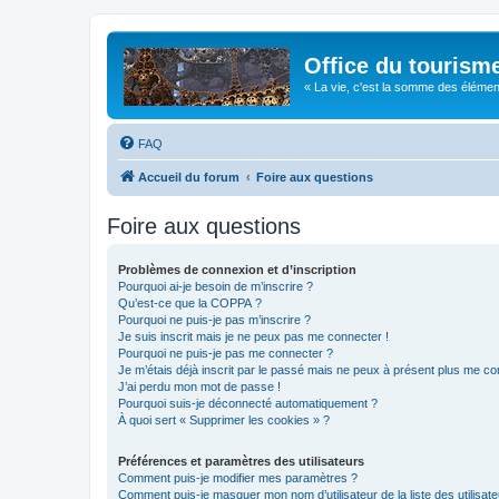
Office du tourism
« La vie, c'est la somme des éléments 
FAQ
Accueil du forum
Foire aux questions
Foire aux questions
Problèmes de connexion et d’inscription
Pourquoi ai-je besoin de m’inscrire ?
Qu’est-ce que la COPPA ?
Pourquoi ne puis-je pas m’inscrire ?
Je suis inscrit mais je ne peux pas me connecter !
Pourquoi ne puis-je pas me connecter ?
Je m’étais déjà inscrit par le passé mais ne peux à présent plus me co
J’ai perdu mon mot de passe !
Pourquoi suis-je déconnecté automatiquement ?
À quoi sert « Supprimer les cookies » ?
Préférences et paramètres des utilisateurs
Comment puis-je modifier mes paramètres ?
Comment puis-je masquer mon nom d’utilisateur de la liste des utilisate