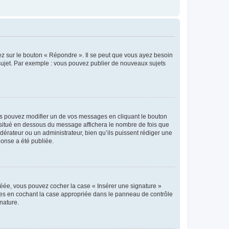
ez sur le bouton « Répondre ». Il se peut que vous ayez besoin
 sujet. Par exemple : vous pouvez publier de nouveaux sujets
s pouvez modifier un de vos messages en cliquant le bouton
e situé en dessous du message affichera le nombre de fois que
modérateur ou un administrateur, bien qu’ils puissent rédiger une
ponse a été publiée.
réée, vous pouvez cocher la case « Insérer une signature »
ages en cochant la case appropriée dans le panneau de contrôle
gnature.