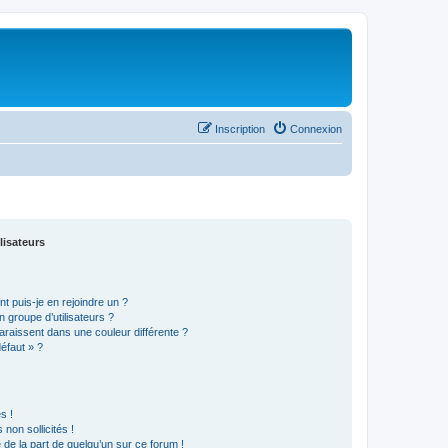
Inscription
Connexion
lisateurs
t puis-je en rejoindre un ?
 groupe d’utilisateurs ?
araissent dans une couleur différente ?
défaut » ?
s !
non sollicités !
e de la part de quelqu’un sur ce forum !