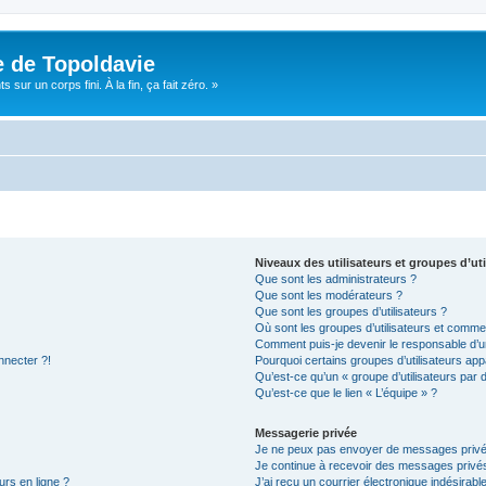
e de Topoldavie
sur un corps fini. À la fin, ça fait zéro. »
Niveaux des utilisateurs et groupes d’uti
Que sont les administrateurs ?
Que sont les modérateurs ?
Que sont les groupes d’utilisateurs ?
Où sont les groupes d’utilisateurs et commen
Comment puis-je devenir le responsable d’un
nnecter ?!
Pourquoi certains groupes d’utilisateurs app
Qu’est-ce qu’un « groupe d’utilisateurs par 
Qu’est-ce que le lien « L’équipe » ?
Messagerie privée
Je ne peux pas envoyer de messages privé
Je continue à recevoir des messages privés 
urs en ligne ?
J’ai reçu un courrier électronique indésirabl