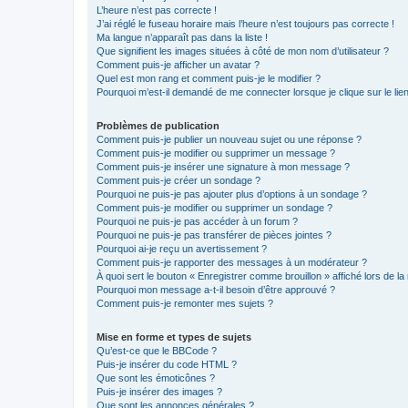
L’heure n’est pas correcte !
J’ai réglé le fuseau horaire mais l’heure n’est toujours pas correcte !
Ma langue n’apparaît pas dans la liste !
Que signifient les images situées à côté de mon nom d’utilisateur ?
Comment puis-je afficher un avatar ?
Quel est mon rang et comment puis-je le modifier ?
Pourquoi m’est-il demandé de me connecter lorsque je clique sur le lien 
Problèmes de publication
Comment puis-je publier un nouveau sujet ou une réponse ?
Comment puis-je modifier ou supprimer un message ?
Comment puis-je insérer une signature à mon message ?
Comment puis-je créer un sondage ?
Pourquoi ne puis-je pas ajouter plus d’options à un sondage ?
Comment puis-je modifier ou supprimer un sondage ?
Pourquoi ne puis-je pas accéder à un forum ?
Pourquoi ne puis-je pas transférer de pièces jointes ?
Pourquoi ai-je reçu un avertissement ?
Comment puis-je rapporter des messages à un modérateur ?
À quoi sert le bouton « Enregistrer comme brouillon » affiché lors de la 
Pourquoi mon message a-t-il besoin d’être approuvé ?
Comment puis-je remonter mes sujets ?
Mise en forme et types de sujets
Qu’est-ce que le BBCode ?
Puis-je insérer du code HTML ?
Que sont les émoticônes ?
Puis-je insérer des images ?
Que sont les annonces générales ?