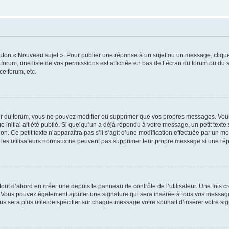
outon « Nouveau sujet ». Pour publier une réponse à un sujet ou un message, cliqu
 forum, une liste de vos permissions est affichée en bas de l’écran du forum ou du
ce forum, etc.
r du forum, vous ne pouvez modifier ou supprimer que vos propres messages. Vou
 initial ait été publié. Si quelqu’un a déjà répondu à votre message, un petit text
ion. Ce petit texte n’apparaîtra pas s’il s’agit d’une modification effectuée par un 
ue les utilisateurs normaux ne peuvent pas supprimer leur propre message si une ré
ut d’abord en créer une depuis le panneau de contrôle de l’utilisateur. Une fois c
ure. Vous pouvez également ajouter une signature qui sera insérée à tous vos mess
 vous sera plus utile de spécifier sur chaque message votre souhait d’insérer votre si