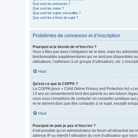
Que sont les annonces ?
Que sont les notes ?
Que sont les sujets verrouillés ?
Que sont les icônes de sujet ?
Problèmes de connexion et d’inscription
Pourquoi ai-je besoin de m’inscrire ?
Vous n’êtes pas dans l’obligation de le faire, mais les adminis
fonctionnalités supplémentaires qui ne sont pas disponibles aux 
utilisateurs, l’adhésion à un groupe d’utilisateurs, etc. L’insc
Haut
Qu’est-ce que la COPPA ?
La COPPA (pour « Child Online Privacy and Protection Act ») es
13 ans un consentement écrit des parents ou des tuteurs légaux
nous vous conseillons de contacter un conseiller juridique qui
et ne doivent donc pas être contactés à ce sujet, excepté lorsq
Haut
Pourquoi ne puis-je pas m’inscrire ?
Il est possible qu’un administrateur du forum ait désactivé les 
adresse IP ou interdit l’utilisation du nom d’utilisateur que vou