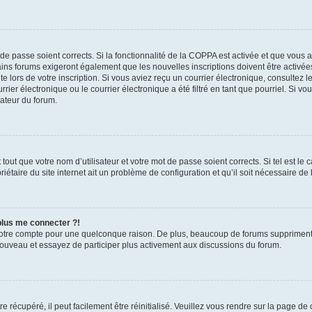
t de passe soient corrects. Si la fonctionnalité de la COPPA est activée et que vous 
ains forums exigeront également que les nouvelles inscriptions doivent être activée
te lors de votre inscription. Si vous aviez reçu un courrier électronique, consultez l
r électronique ou le courrier électronique a été filtré en tant que pourriel. Si vo
rateur du forum.
out que votre nom d’utilisateur et votre mot de passe soient corrects. Si tel est le
iétaire du site internet ait un problème de configuration et qu’il soit nécessaire de l
 plus me connecter ?!
votre compte pour une quelconque raison. De plus, beaucoup de forums suppriment pér
 nouveau et essayez de participer plus activement aux discussions du forum.
 récupéré, il peut facilement être réinitialisé. Veuillez vous rendre sur la page de