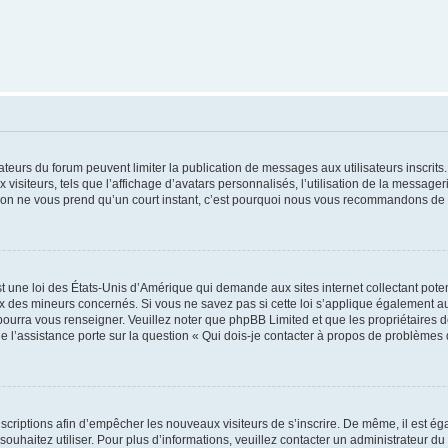
trateurs du forum peuvent limiter la publication de messages aux utilisateurs inscri
visiteurs, tels que l’affichage d’avatars personnalisés, l’utilisation de la messager
ription ne vous prend qu’un court instant, c’est pourquoi nous vous recommandons de l
t une loi des États-Unis d’Amérique qui demande aux sites internet collectant pot
 des mineurs concernés. Si vous ne savez pas si cette loi s’applique également au
 pourra vous renseigner. Veuillez noter que phpBB Limited et que les propriétaires
ue l’assistance porte sur la question « Qui dois-je contacter à propos de problèmes 
inscriptions afin d’empêcher les nouveaux visiteurs de s’inscrire. De même, il est é
s souhaitez utiliser. Pour plus d’informations, veuillez contacter un administrateur du