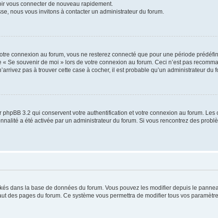
voir vous connecter de nouveau rapidement.
sse, nous vous invitons à contacter un administrateur du forum.
otre connexion au forum, vous ne resterez connecté que pour une période prédéfinie
se « Se souvenir de moi » lors de votre connexion au forum. Ceci n’est pas recomm
’arrivez pas à trouver cette case à cocher, il est probable qu’un administrateur du fo
 phpBB 3.2 qui conservent votre authentification et votre connexion au forum. Les 
tionnalité a été activée par un administrateur du forum. Si vous rencontrez des pro
ockés dans la base de données du forum. Vous pouvez les modifier depuis le panneau 
haut des pages du forum. Ce système vous permettra de modifier tous vos paramètre