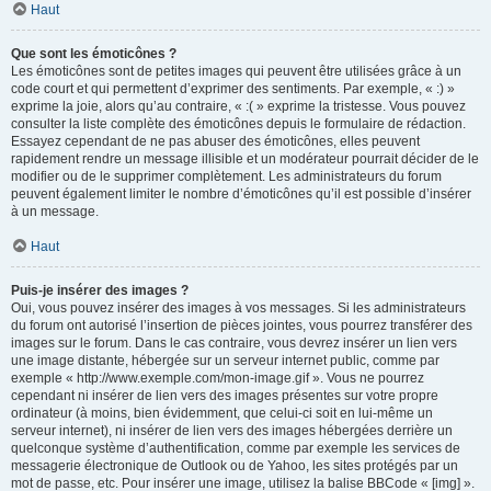
Haut
Que sont les émoticônes ?
Les émoticônes sont de petites images qui peuvent être utilisées grâce à un
code court et qui permettent d’exprimer des sentiments. Par exemple, « :) »
exprime la joie, alors qu’au contraire, « :( » exprime la tristesse. Vous pouvez
consulter la liste complète des émoticônes depuis le formulaire de rédaction.
Essayez cependant de ne pas abuser des émoticônes, elles peuvent
rapidement rendre un message illisible et un modérateur pourrait décider de le
modifier ou de le supprimer complètement. Les administrateurs du forum
peuvent également limiter le nombre d’émoticônes qu’il est possible d’insérer
à un message.
Haut
Puis-je insérer des images ?
Oui, vous pouvez insérer des images à vos messages. Si les administrateurs
du forum ont autorisé l’insertion de pièces jointes, vous pourrez transférer des
images sur le forum. Dans le cas contraire, vous devrez insérer un lien vers
une image distante, hébergée sur un serveur internet public, comme par
exemple « http://www.exemple.com/mon-image.gif ». Vous ne pourrez
cependant ni insérer de lien vers des images présentes sur votre propre
ordinateur (à moins, bien évidemment, que celui-ci soit en lui-même un
serveur internet), ni insérer de lien vers des images hébergées derrière un
quelconque système d’authentification, comme par exemple les services de
messagerie électronique de Outlook ou de Yahoo, les sites protégés par un
mot de passe, etc. Pour insérer une image, utilisez la balise BBCode « [img] ».