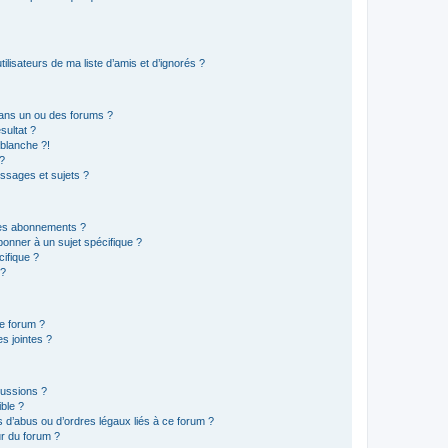
lisateurs de ma liste d’amis et d’ignorés ?
ans un ou des forums ?
sultat ?
blanche ?!
?
ssages et sujets ?
t les abonnements ?
onner à un sujet spécifique ?
ifique ?
 ?
ce forum ?
s jointes ?
cussions ?
ible ?
 d’abus ou d’ordres légaux liés à ce forum ?
r du forum ?