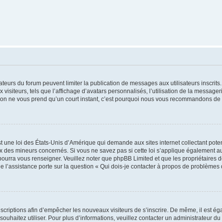
trateurs du forum peuvent limiter la publication de messages aux utilisateurs inscri
visiteurs, tels que l’affichage d’avatars personnalisés, l’utilisation de la messager
ription ne vous prend qu’un court instant, c’est pourquoi nous vous recommandons de l
t une loi des États-Unis d’Amérique qui demande aux sites internet collectant pot
 des mineurs concernés. Si vous ne savez pas si cette loi s’applique également au
 pourra vous renseigner. Veuillez noter que phpBB Limited et que les propriétaires
ue l’assistance porte sur la question « Qui dois-je contacter à propos de problèmes 
inscriptions afin d’empêcher les nouveaux visiteurs de s’inscrire. De même, il est é
s souhaitez utiliser. Pour plus d’informations, veuillez contacter un administrateur du