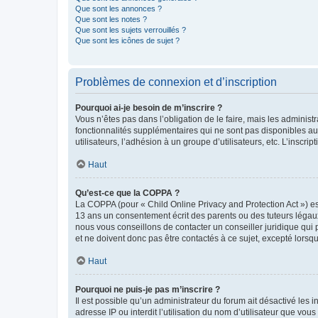
Que sont les annonces ?
Que sont les notes ?
Que sont les sujets verrouillés ?
Que sont les icônes de sujet ?
Problèmes de connexion et d’inscription
Pourquoi ai-je besoin de m’inscrire ?
Vous n’êtes pas dans l’obligation de le faire, mais les adminis
fonctionnalités supplémentaires qui ne sont pas disponibles aux 
utilisateurs, l’adhésion à un groupe d’utilisateurs, etc. L’insc
Haut
Qu’est-ce que la COPPA ?
La COPPA (pour « Child Online Privacy and Protection Act ») es
13 ans un consentement écrit des parents ou des tuteurs légaux
nous vous conseillons de contacter un conseiller juridique qui
et ne doivent donc pas être contactés à ce sujet, excepté lorsq
Haut
Pourquoi ne puis-je pas m’inscrire ?
Il est possible qu’un administrateur du forum ait désactivé les 
adresse IP ou interdit l’utilisation du nom d’utilisateur que vou