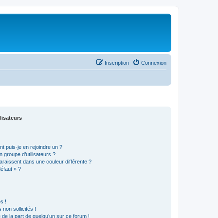
Inscription
Connexion
lisateurs
t puis-je en rejoindre un ?
 groupe d’utilisateurs ?
araissent dans une couleur différente ?
défaut » ?
s !
non sollicités !
e de la part de quelqu’un sur ce forum !