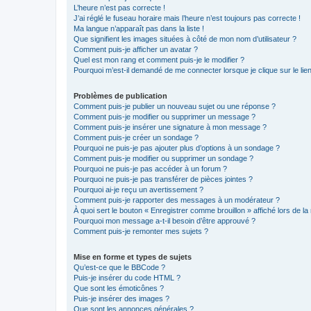
L’heure n’est pas correcte !
J’ai réglé le fuseau horaire mais l’heure n’est toujours pas correcte !
Ma langue n’apparaît pas dans la liste !
Que signifient les images situées à côté de mon nom d’utilisateur ?
Comment puis-je afficher un avatar ?
Quel est mon rang et comment puis-je le modifier ?
Pourquoi m’est-il demandé de me connecter lorsque je clique sur le lien 
Problèmes de publication
Comment puis-je publier un nouveau sujet ou une réponse ?
Comment puis-je modifier ou supprimer un message ?
Comment puis-je insérer une signature à mon message ?
Comment puis-je créer un sondage ?
Pourquoi ne puis-je pas ajouter plus d’options à un sondage ?
Comment puis-je modifier ou supprimer un sondage ?
Pourquoi ne puis-je pas accéder à un forum ?
Pourquoi ne puis-je pas transférer de pièces jointes ?
Pourquoi ai-je reçu un avertissement ?
Comment puis-je rapporter des messages à un modérateur ?
À quoi sert le bouton « Enregistrer comme brouillon » affiché lors de la 
Pourquoi mon message a-t-il besoin d’être approuvé ?
Comment puis-je remonter mes sujets ?
Mise en forme et types de sujets
Qu’est-ce que le BBCode ?
Puis-je insérer du code HTML ?
Que sont les émoticônes ?
Puis-je insérer des images ?
Que sont les annonces générales ?