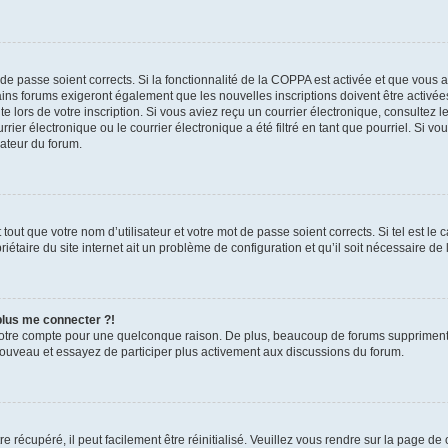
t de passe soient corrects. Si la fonctionnalité de la COPPA est activée et que vous 
ains forums exigeront également que les nouvelles inscriptions doivent être activée
te lors de votre inscription. Si vous aviez reçu un courrier électronique, consultez l
r électronique ou le courrier électronique a été filtré en tant que pourriel. Si vo
rateur du forum.
out que votre nom d’utilisateur et votre mot de passe soient corrects. Si tel est le
iétaire du site internet ait un problème de configuration et qu’il soit nécessaire de l
 plus me connecter ?!
votre compte pour une quelconque raison. De plus, beaucoup de forums suppriment pér
 nouveau et essayez de participer plus activement aux discussions du forum.
 récupéré, il peut facilement être réinitialisé. Veuillez vous rendre sur la page de