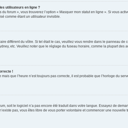
s utilisateurs en ligne ?
s du forum », vous trouverez l’option « Masquer mon statut en ligne ». Si vous activ
é comme étant un utilisateur invisible.
aire différent du vôtre. Si tel était le cas, veuillez vous rendre dans le panneau de co
ey, etc. Veuillez noter que le réglage du fuseau horaire, comme la plupart des autr
orrecte !
 mais que l’heure n’est toujours pas correcte, il est probable que l’horloge du serve
orum, soit le logiciel n’a pas encore été traduit dans votre langue. Essayez de deman
 n’existe pas, vous êtes libre de vous porter volontaire et commencer une nouvelle t