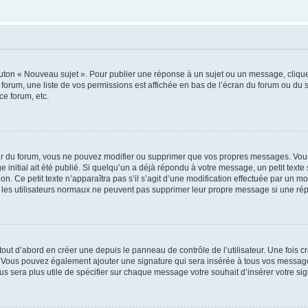
outon « Nouveau sujet ». Pour publier une réponse à un sujet ou un message, cliqu
 forum, une liste de vos permissions est affichée en bas de l’écran du forum ou du
ce forum, etc.
r du forum, vous ne pouvez modifier ou supprimer que vos propres messages. Vou
 initial ait été publié. Si quelqu’un a déjà répondu à votre message, un petit text
ion. Ce petit texte n’apparaîtra pas s’il s’agit d’une modification effectuée par un 
ue les utilisateurs normaux ne peuvent pas supprimer leur propre message si une ré
ut d’abord en créer une depuis le panneau de contrôle de l’utilisateur. Une fois c
ure. Vous pouvez également ajouter une signature qui sera insérée à tous vos mess
 vous sera plus utile de spécifier sur chaque message votre souhait d’insérer votre si