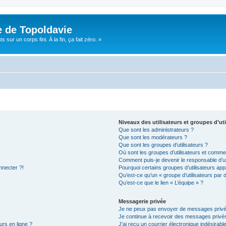
e de Topoldavie
sur un corps fini. À la fin, ça fait zéro. »
Niveaux des utilisateurs et groupes d’uti
Que sont les administrateurs ?
Que sont les modérateurs ?
Que sont les groupes d’utilisateurs ?
Où sont les groupes d’utilisateurs et commen
Comment puis-je devenir le responsable d’un
nnecter ?!
Pourquoi certains groupes d’utilisateurs app
Qu’est-ce qu’un « groupe d’utilisateurs par 
Qu’est-ce que le lien « L’équipe » ?
Messagerie privée
Je ne peux pas envoyer de messages privé
Je continue à recevoir des messages privés 
urs en ligne ?
J’ai reçu un courrier électronique indésirabl