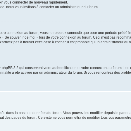
voir vous connecter de nouveau rapidement.
sse, nous vous invitons à contacter un administrateur du forum.
otre connexion au forum, vous ne resterez connecté que pour une période prédéfinie
se « Se souvenir de moi » lors de votre connexion au forum. Ceci n’est pas recomm
’arrivez pas à trouver cette case à cocher, il est probable qu’un administrateur du fo
 phpBB 3.2 qui conservent votre authentification et votre connexion au forum. Les 
tionnalité a été activée par un administrateur du forum. Si vous rencontrez des pro
ockés dans la base de données du forum. Vous pouvez les modifier depuis le panneau 
haut des pages du forum. Ce système vous permettra de modifier tous vos paramètre