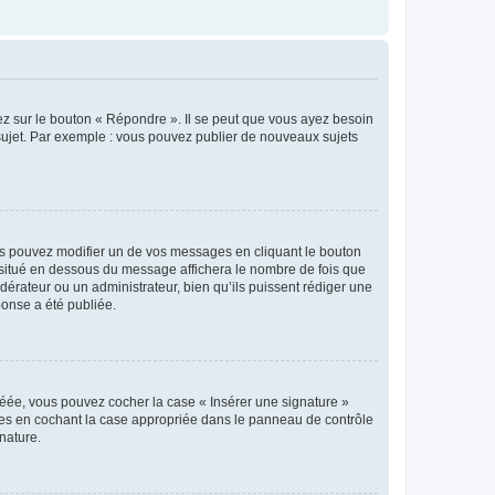
ez sur le bouton « Répondre ». Il se peut que vous ayez besoin
 sujet. Par exemple : vous pouvez publier de nouveaux sujets
s pouvez modifier un de vos messages en cliquant le bouton
e situé en dessous du message affichera le nombre de fois que
modérateur ou un administrateur, bien qu’ils puissent rédiger une
ponse a été publiée.
réée, vous pouvez cocher la case « Insérer une signature »
ages en cochant la case appropriée dans le panneau de contrôle
gnature.