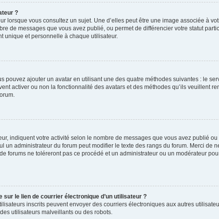
ateur ?
ur lorsque vous consultez un sujet. Une d’elles peut être une image associée à vo
mbre de messages que vous avez publié, ou permet de différencier votre statut parti
 unique et personnelle à chaque utilisateur.
ous pouvez ajouter un avatar en utilisant une des quatre méthodes suivantes : le serv
ent activer ou non la fonctionnalité des avatars et des méthodes qu’ils veuillent ren
forum.
ur, indiquent votre activité selon le nombre de messages que vous avez publié ou id
eul un administrateur du forum peut modifier le texte des rangs du forum. Merci de 
de forums ne toléreront pas ce procédé et un administrateur ou un modérateur pou
ur le lien de courrier électronique d’un utilisateur ?
s utilisateurs inscrits peuvent envoyer des courriers électroniques aux autres utili
es utilisateurs malveillants ou des robots.