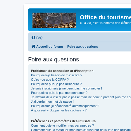
Office du tourism
« La vie, c'est la somme des éléments 
FAQ
Accueil du forum
Foire aux questions
Foire aux questions
Problèmes de connexion et d’inscription
Pourquoi ai-je besoin de m’inscrire ?
Qu’est-ce que la COPPA ?
Pourquoi ne puis-je pas m’inscrire ?
Je suis inscrit mais je ne peux pas me connecter !
Pourquoi ne puis-je pas me connecter ?
Je m’étais déjà inscrit par le passé mais ne peux à présent plus me co
J’ai perdu mon mot de passe !
Pourquoi suis-je déconnecté automatiquement ?
À quoi sert « Supprimer les cookies » ?
Préférences et paramètres des utilisateurs
Comment puis-je modifier mes paramètres ?
Comment puis-je masquer mon nom d’utilisateur de la liste des utilisate